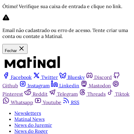
Ótimo! Verifique sua caixa de entrada e clique no link.
Email não cadastrado ou erro de acesso. Tente criar uma
conta ou contate a Matinal.
Fechar
Facebook
Twitter
Bluesky
Discord
Github
Instagram
Linkedin
Mastodon
Pinterest
Reddit
Telegram
Threads
Tiktok
Whatsapp
Youtube
RSS
Newsletters
Matinal News
News do Juremir
News do Roger