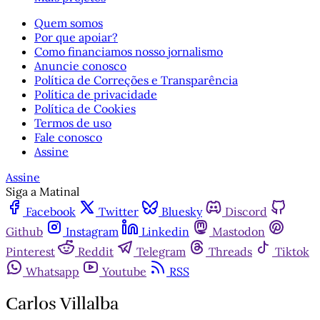
Quem somos
Por que apoiar?
Como financiamos nosso jornalismo
Anuncie conosco
Política de Correções e Transparência
Política de privacidade
Política de Cookies
Termos de uso
Fale conosco
Assine
Assine
Siga a Matinal
Facebook
Twitter
Bluesky
Discord
Github
Instagram
Linkedin
Mastodon
Pinterest
Reddit
Telegram
Threads
Tiktok
Whatsapp
Youtube
RSS
Carlos Villalba