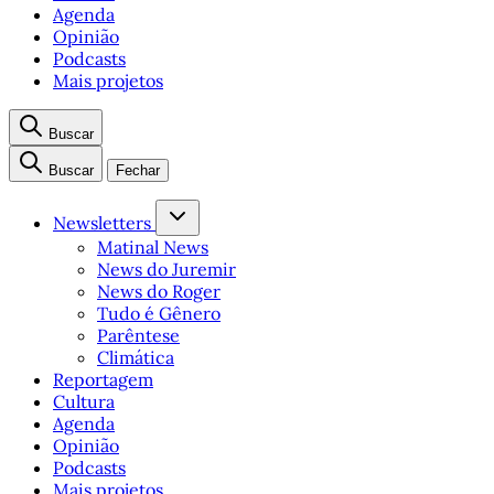
Agenda
Opinião
Podcasts
Mais projetos
Buscar
Buscar
Fechar
Newsletters
Matinal News
News do Juremir
News do Roger
Tudo é Gênero
Parêntese
Climática
Reportagem
Cultura
Agenda
Opinião
Podcasts
Mais projetos