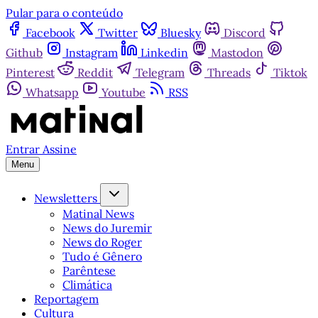
Pular para o conteúdo
Facebook
Twitter
Bluesky
Discord
Github
Instagram
Linkedin
Mastodon
Pinterest
Reddit
Telegram
Threads
Tiktok
Whatsapp
Youtube
RSS
Entrar
Assine
Menu
Newsletters
Matinal News
News do Juremir
News do Roger
Tudo é Gênero
Parêntese
Climática
Reportagem
Cultura