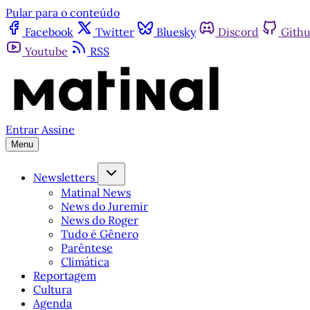
Pular para o conteúdo
Facebook
Twitter
Bluesky
Discord
Gith
Youtube
RSS
Entrar
Assine
Menu
Newsletters
Matinal News
News do Juremir
News do Roger
Tudo é Gênero
Parêntese
Climática
Reportagem
Cultura
Agenda