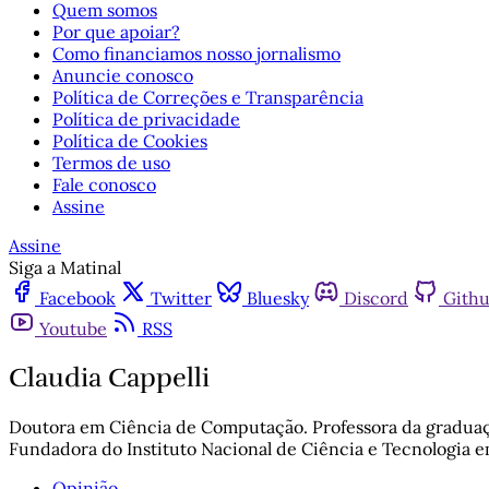
Quem somos
Por que apoiar?
Como financiamos nosso jornalismo
Anuncie conosco
Política de Correções e Transparência
Política de privacidade
Política de Cookies
Termos de uso
Fale conosco
Assine
Assine
Siga a Matinal
Facebook
Twitter
Bluesky
Discord
Gith
Youtube
RSS
Claudia Cappelli
Doutora em Ciência de Computação. Professora da graduaç
Fundadora do Instituto Nacional de Ciência e Tecnologia e
Opinião