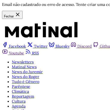
Email não cadastrado ou erro de acesso. Tente criar uma co
Fechar
Facebook
Twitter
Bluesky
Discord
Gith
Youtube
RSS
Newsletters
Matinal News
News do Juremir
News do Roger
Tudo é Gênero
Parêntese
Climática
Reportagem
Cultura
Agenda