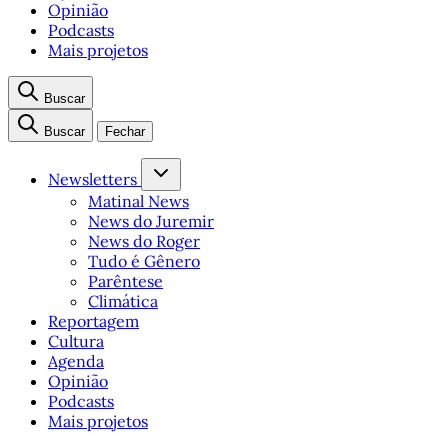
Opinião
Podcasts
Mais projetos
Buscar
Buscar
Fechar
Newsletters
Matinal News
News do Juremir
News do Roger
Tudo é Gênero
Parêntese
Climática
Reportagem
Cultura
Agenda
Opinião
Podcasts
Mais projetos