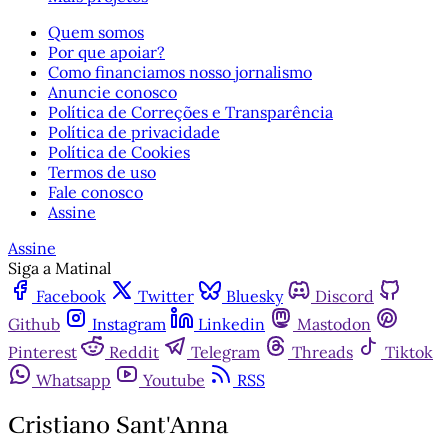
Quem somos
Por que apoiar?
Como financiamos nosso jornalismo
Anuncie conosco
Política de Correções e Transparência
Política de privacidade
Política de Cookies
Termos de uso
Fale conosco
Assine
Assine
Siga a Matinal
Facebook
Twitter
Bluesky
Discord
Github
Instagram
Linkedin
Mastodon
Pinterest
Reddit
Telegram
Threads
Tiktok
Whatsapp
Youtube
RSS
Cristiano Sant'Anna