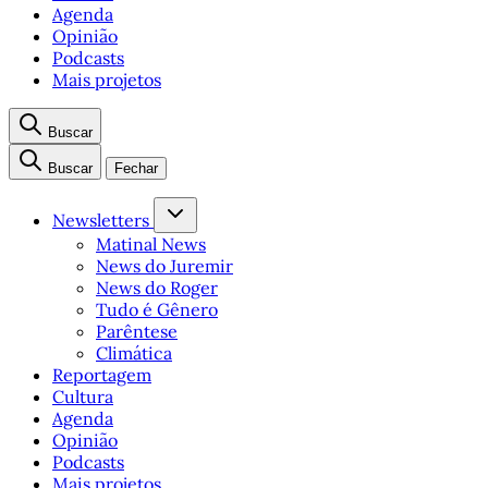
Agenda
Opinião
Podcasts
Mais projetos
Buscar
Buscar
Fechar
Newsletters
Matinal News
News do Juremir
News do Roger
Tudo é Gênero
Parêntese
Climática
Reportagem
Cultura
Agenda
Opinião
Podcasts
Mais projetos