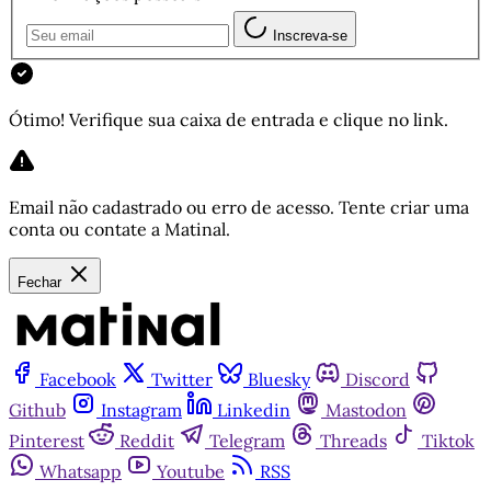
Inscreva-se
Ótimo! Verifique sua caixa de entrada e clique no link.
Email não cadastrado ou erro de acesso. Tente criar uma
conta ou contate a Matinal.
Fechar
Facebook
Twitter
Bluesky
Discord
Github
Instagram
Linkedin
Mastodon
Pinterest
Reddit
Telegram
Threads
Tiktok
Whatsapp
Youtube
RSS