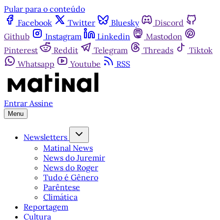
Pular para o conteúdo
Facebook
Twitter
Bluesky
Discord
Github
Instagram
Linkedin
Mastodon
Pinterest
Reddit
Telegram
Threads
Tiktok
Whatsapp
Youtube
RSS
Entrar
Assine
Menu
Newsletters
Matinal News
News do Juremir
News do Roger
Tudo é Gênero
Parêntese
Climática
Reportagem
Cultura