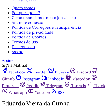
Quem somos
Por que apoiar?
Como financiamos nosso jornalismo
Anuncie conosco
Política de Correções e Transparência
Política de privacidade
Política de Cookies
Termos de uso
Fale conosco
Assine
Assine
Siga a Matinal
Facebook
Twitter
Bluesky
Discord
Github
Instagram
Linkedin
Mastodon
Pinterest
Reddit
Telegram
Threads
Tiktok
Whatsapp
Youtube
RSS
Eduardo Vieira da Cunha