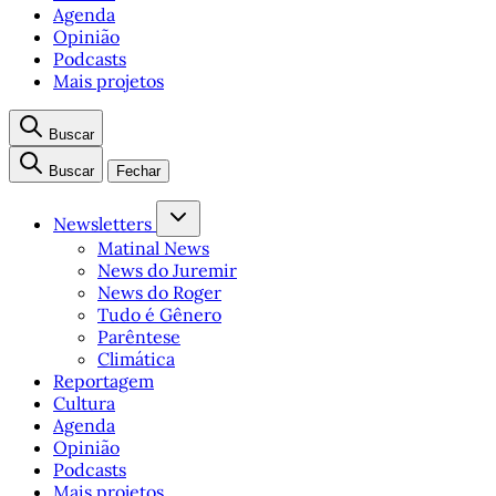
Agenda
Opinião
Podcasts
Mais projetos
Buscar
Buscar
Fechar
Newsletters
Matinal News
News do Juremir
News do Roger
Tudo é Gênero
Parêntese
Climática
Reportagem
Cultura
Agenda
Opinião
Podcasts
Mais projetos