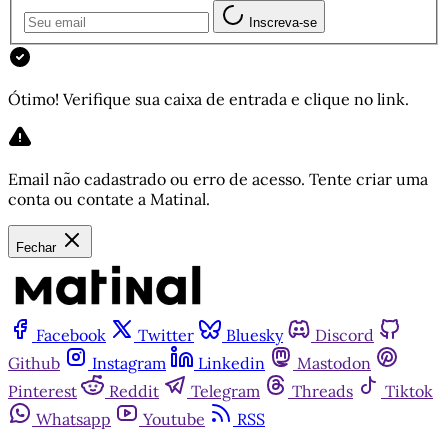
Inscreva-se
Ótimo! Verifique sua caixa de entrada e clique no link.
Email não cadastrado ou erro de acesso. Tente criar uma
conta ou contate a Matinal.
Fechar
Facebook
Twitter
Bluesky
Discord
Github
Instagram
Linkedin
Mastodon
Pinterest
Reddit
Telegram
Threads
Tiktok
Whatsapp
Youtube
RSS