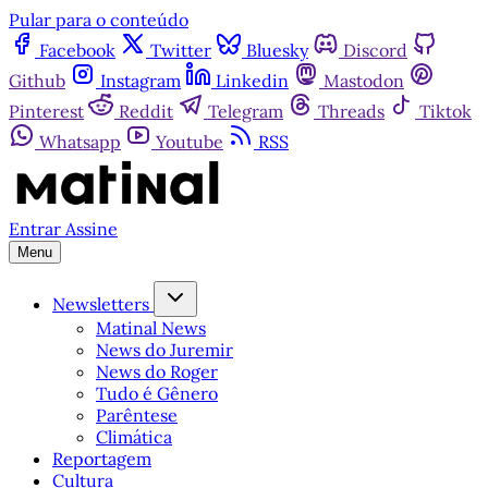
Pular para o conteúdo
Facebook
Twitter
Bluesky
Discord
Github
Instagram
Linkedin
Mastodon
Pinterest
Reddit
Telegram
Threads
Tiktok
Whatsapp
Youtube
RSS
Entrar
Assine
Menu
Newsletters
Matinal News
News do Juremir
News do Roger
Tudo é Gênero
Parêntese
Climática
Reportagem
Cultura