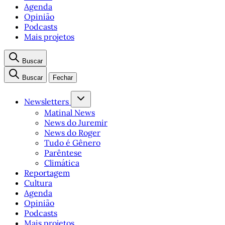
Agenda
Opinião
Podcasts
Mais projetos
Buscar
Buscar
Fechar
Newsletters
Matinal News
News do Juremir
News do Roger
Tudo é Gênero
Parêntese
Climática
Reportagem
Cultura
Agenda
Opinião
Podcasts
Mais projetos