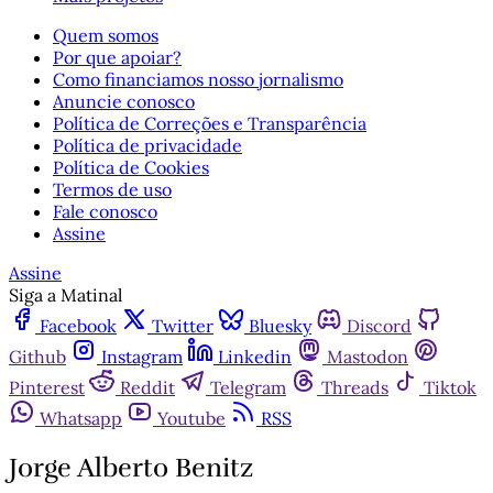
Quem somos
Por que apoiar?
Como financiamos nosso jornalismo
Anuncie conosco
Política de Correções e Transparência
Política de privacidade
Política de Cookies
Termos de uso
Fale conosco
Assine
Assine
Siga a Matinal
Facebook
Twitter
Bluesky
Discord
Github
Instagram
Linkedin
Mastodon
Pinterest
Reddit
Telegram
Threads
Tiktok
Whatsapp
Youtube
RSS
Jorge Alberto Benitz