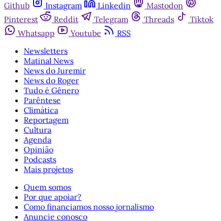
Github
Instagram
Linkedin
Mastodon
Pinterest
Reddit
Telegram
Threads
Tiktok
Whatsapp
Youtube
RSS
Newsletters
Matinal News
News do Juremir
News do Roger
Tudo é Gênero
Parêntese
Climática
Reportagem
Cultura
Agenda
Opinião
Podcasts
Mais projetos
Quem somos
Por que apoiar?
Como financiamos nosso jornalismo
Anuncie conosco