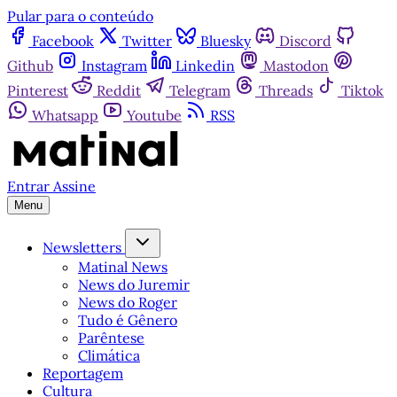
Pular para o conteúdo
Facebook
Twitter
Bluesky
Discord
Github
Instagram
Linkedin
Mastodon
Pinterest
Reddit
Telegram
Threads
Tiktok
Whatsapp
Youtube
RSS
Entrar
Assine
Menu
Newsletters
Matinal News
News do Juremir
News do Roger
Tudo é Gênero
Parêntese
Climática
Reportagem
Cultura