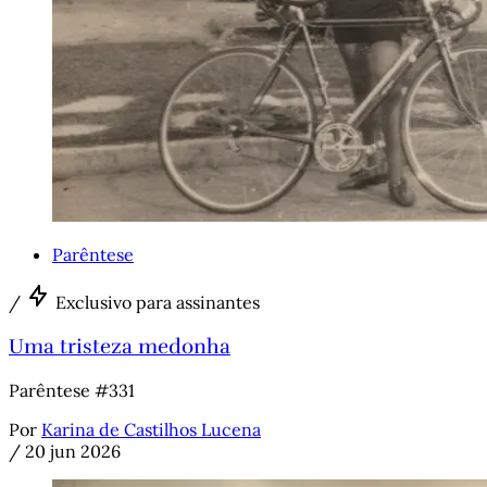
Parêntese
/
Exclusivo para assinantes
Uma tristeza medonha
Parêntese #331
Por
Karina de Castilhos Lucena
/
20 jun 2026