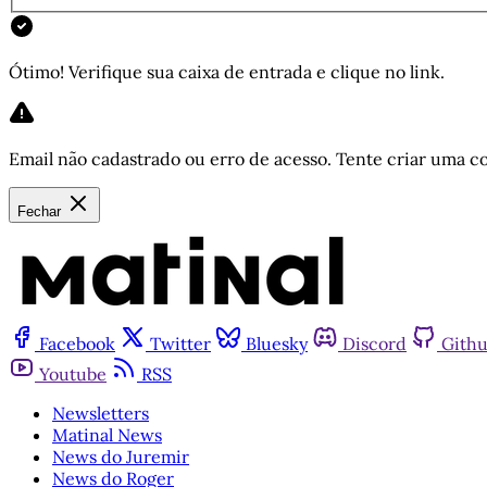
Ótimo! Verifique sua caixa de entrada e clique no link.
Email não cadastrado ou erro de acesso. Tente criar uma co
Fechar
Facebook
Twitter
Bluesky
Discord
Gith
Youtube
RSS
Newsletters
Matinal News
News do Juremir
News do Roger