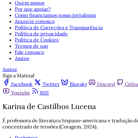
Quem somos
Por que apoiar?
Como financiamos nosso jornalismo
Anuncie conosco
Política de Correções e Transparência
Política de privacidade
Política de Cookies
Termos de uso
Fale conosco
Assine
Assine
Siga a Matinal
Facebook
Twitter
Bluesky
Discord
Gith
Youtube
RSS
Karina de Castilhos Lucena
É professora de literatura hispano-americana e tradução d
concentrado de tensões (Coragem, 2024).
Parêntese