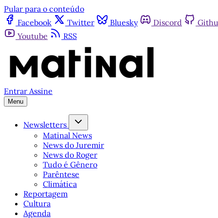
Pular para o conteúdo
Facebook
Twitter
Bluesky
Discord
Gith
Youtube
RSS
Entrar
Assine
Menu
Newsletters
Matinal News
News do Juremir
News do Roger
Tudo é Gênero
Parêntese
Climática
Reportagem
Cultura
Agenda