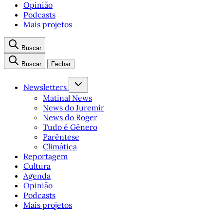
Opinião
Podcasts
Mais projetos
Buscar
Buscar
Fechar
Newsletters
Matinal News
News do Juremir
News do Roger
Tudo é Gênero
Parêntese
Climática
Reportagem
Cultura
Agenda
Opinião
Podcasts
Mais projetos