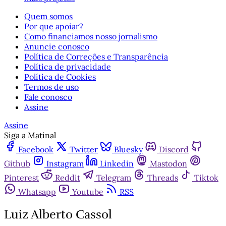
Quem somos
Por que apoiar?
Como financiamos nosso jornalismo
Anuncie conosco
Política de Correções e Transparência
Política de privacidade
Política de Cookies
Termos de uso
Fale conosco
Assine
Assine
Siga a Matinal
Facebook
Twitter
Bluesky
Discord
Github
Instagram
Linkedin
Mastodon
Pinterest
Reddit
Telegram
Threads
Tiktok
Whatsapp
Youtube
RSS
Luiz Alberto Cassol