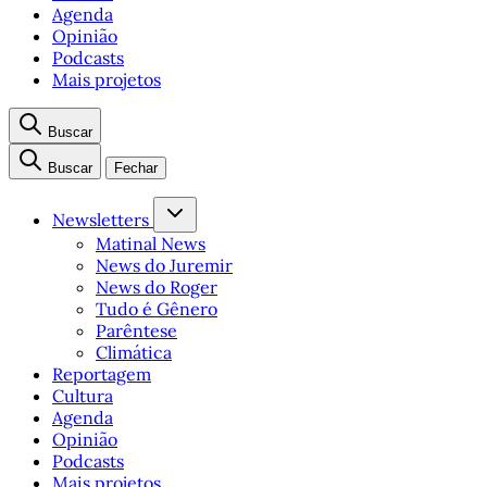
Agenda
Opinião
Podcasts
Mais projetos
Buscar
Buscar
Fechar
Newsletters
Matinal News
News do Juremir
News do Roger
Tudo é Gênero
Parêntese
Climática
Reportagem
Cultura
Agenda
Opinião
Podcasts
Mais projetos