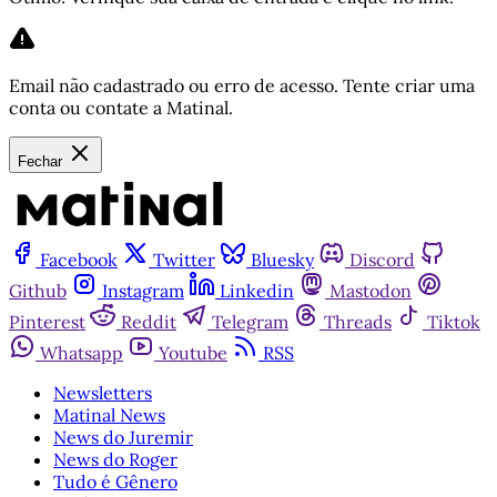
Email não cadastrado ou erro de acesso. Tente criar uma
conta ou contate a Matinal.
Fechar
Facebook
Twitter
Bluesky
Discord
Github
Instagram
Linkedin
Mastodon
Pinterest
Reddit
Telegram
Threads
Tiktok
Whatsapp
Youtube
RSS
Newsletters
Matinal News
News do Juremir
News do Roger
Tudo é Gênero