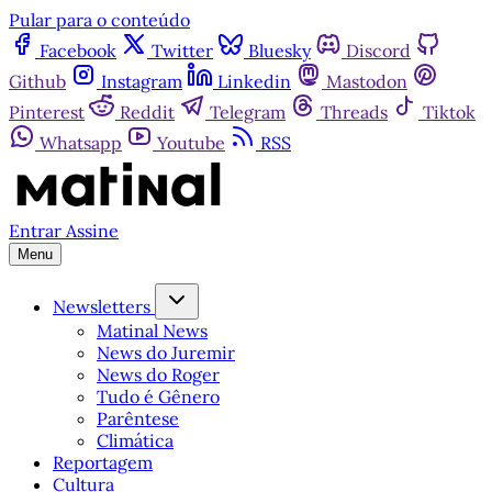
Pular para o conteúdo
Facebook
Twitter
Bluesky
Discord
Github
Instagram
Linkedin
Mastodon
Pinterest
Reddit
Telegram
Threads
Tiktok
Whatsapp
Youtube
RSS
Entrar
Assine
Menu
Newsletters
Matinal News
News do Juremir
News do Roger
Tudo é Gênero
Parêntese
Climática
Reportagem
Cultura