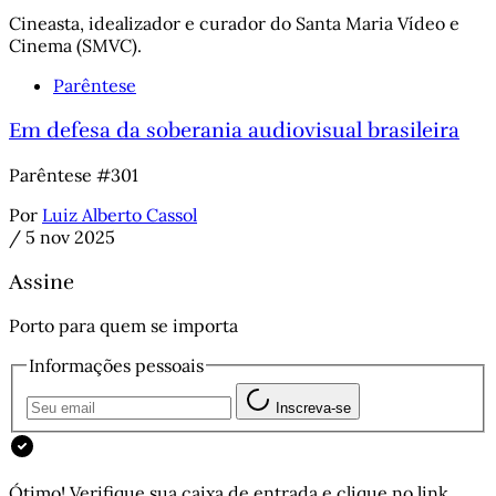
Cineasta, idealizador e curador do Santa Maria Vídeo e
Cinema (SMVC).
Parêntese
Em defesa da soberania audiovisual brasileira
Parêntese #301
Por
Luiz Alberto Cassol
/
5 nov 2025
Assine
Porto para quem se importa
Informações pessoais
Inscreva-se
Ótimo! Verifique sua caixa de entrada e clique no link.