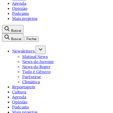
Agenda
Opinião
Podcasts
Mais projetos
Buscar
Buscar
Fechar
Newsletters
Matinal News
News do Juremir
News do Roger
Tudo é Gênero
Parêntese
Climática
Reportagem
Cultura
Agenda
Opinião
Podcasts
Mais projetos