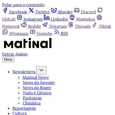
Pular para o conteúdo
Facebook
Twitter
Bluesky
Discord
Github
Instagram
Linkedin
Mastodon
Pinterest
Reddit
Telegram
Threads
Tiktok
Whatsapp
Youtube
RSS
Entrar
Assine
Menu
Newsletters
Matinal News
News do Juremir
News do Roger
Tudo é Gênero
Parêntese
Climática
Reportagem
Cultura