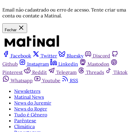
Email não cadastrado ou erro de acesso. Tente criar uma
conta ou contate a Matinal.
Fechar
Facebook
Twitter
Bluesky
Discord
Github
Instagram
Linkedin
Mastodon
Pinterest
Reddit
Telegram
Threads
Tiktok
Whatsapp
Youtube
RSS
Newsletters
Matinal News
News do Juremir
News do Roger
Tudo é Gênero
Parêntese
Climática