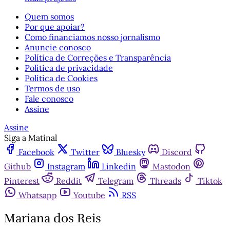
Quem somos
Por que apoiar?
Como financiamos nosso jornalismo
Anuncie conosco
Política de Correções e Transparência
Política de privacidade
Política de Cookies
Termos de uso
Fale conosco
Assine
Assine
Siga a Matinal
Facebook
Twitter
Bluesky
Discord
Github
Instagram
Linkedin
Mastodon
Pinterest
Reddit
Telegram
Threads
Tiktok
Whatsapp
Youtube
RSS
Mariana dos Reis