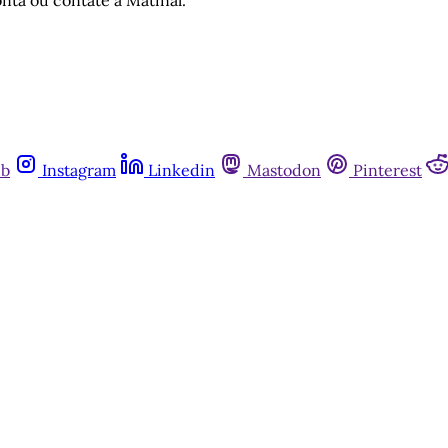
nta ou contate a Matinal.
ub
Instagram
Linkedin
Mastodon
Pinterest