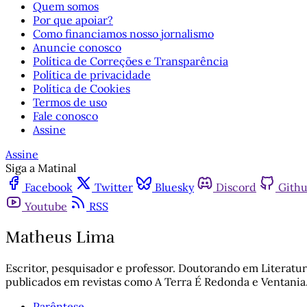
Quem somos
Por que apoiar?
Como financiamos nosso jornalismo
Anuncie conosco
Política de Correções e Transparência
Política de privacidade
Política de Cookies
Termos de uso
Fale conosco
Assine
Assine
Siga a Matinal
Facebook
Twitter
Bluesky
Discord
Gith
Youtube
RSS
Matheus Lima
Escritor, pesquisador e professor. Doutorando em Literatu
publicados em revistas como A Terra É Redonda e Ventania
Parêntese