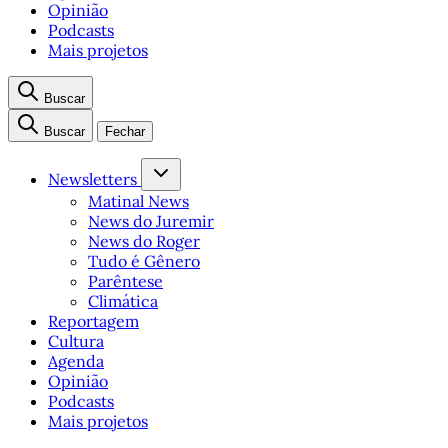
Opinião
Podcasts
Mais projetos
Buscar
Buscar
Fechar
Newsletters
Matinal News
News do Juremir
News do Roger
Tudo é Gênero
Parêntese
Climática
Reportagem
Cultura
Agenda
Opinião
Podcasts
Mais projetos