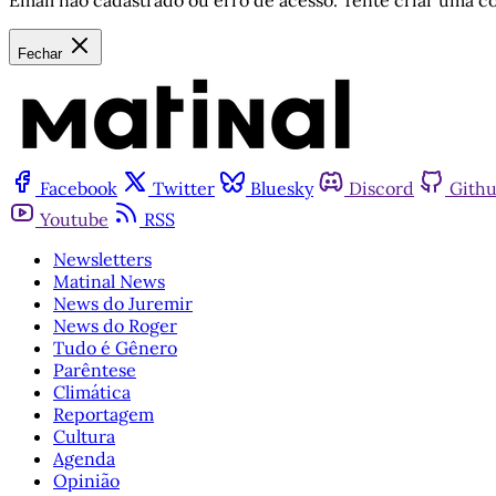
Email não cadastrado ou erro de acesso. Tente criar uma co
Fechar
Facebook
Twitter
Bluesky
Discord
Gith
Youtube
RSS
Newsletters
Matinal News
News do Juremir
News do Roger
Tudo é Gênero
Parêntese
Climática
Reportagem
Cultura
Agenda
Opinião