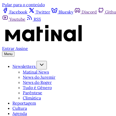
Pular para o conteúdo
Facebook
Twitter
Bluesky
Discord
Gith
Youtube
RSS
Entrar
Assine
Menu
Newsletters
Matinal News
News do Juremir
News do Roger
Tudo é Gênero
Parêntese
Climática
Reportagem
Cultura
Agenda