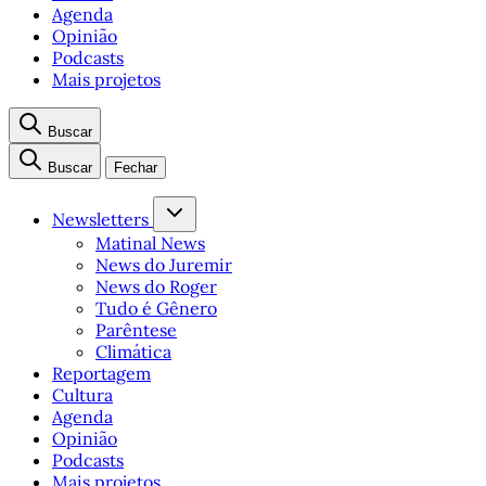
Agenda
Opinião
Podcasts
Mais projetos
Buscar
Buscar
Fechar
Newsletters
Matinal News
News do Juremir
News do Roger
Tudo é Gênero
Parêntese
Climática
Reportagem
Cultura
Agenda
Opinião
Podcasts
Mais projetos