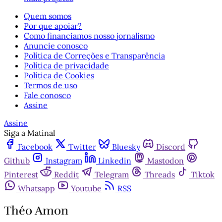
Quem somos
Por que apoiar?
Como financiamos nosso jornalismo
Anuncie conosco
Política de Correções e Transparência
Política de privacidade
Política de Cookies
Termos de uso
Fale conosco
Assine
Assine
Siga a Matinal
Facebook
Twitter
Bluesky
Discord
Github
Instagram
Linkedin
Mastodon
Pinterest
Reddit
Telegram
Threads
Tiktok
Whatsapp
Youtube
RSS
Théo Amon