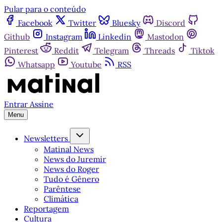
Pular para o conteúdo
Facebook
Twitter
Bluesky
Discord
Github
Instagram
Linkedin
Mastodon
Pinterest
Reddit
Telegram
Threads
Tiktok
Whatsapp
Youtube
RSS
Entrar
Assine
Menu
Newsletters
Matinal News
News do Juremir
News do Roger
Tudo é Gênero
Parêntese
Climática
Reportagem
Cultura