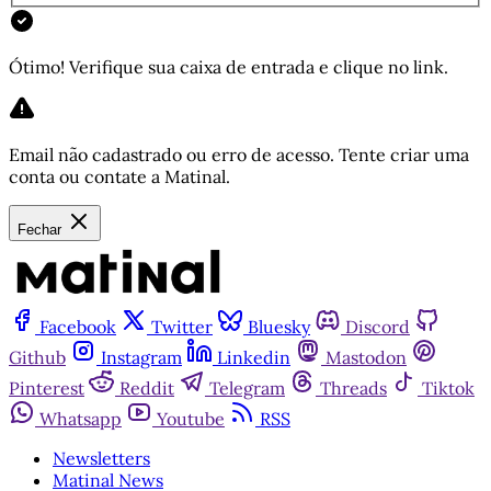
Ótimo! Verifique sua caixa de entrada e clique no link.
Email não cadastrado ou erro de acesso. Tente criar uma
conta ou contate a Matinal.
Fechar
Facebook
Twitter
Bluesky
Discord
Github
Instagram
Linkedin
Mastodon
Pinterest
Reddit
Telegram
Threads
Tiktok
Whatsapp
Youtube
RSS
Newsletters
Matinal News