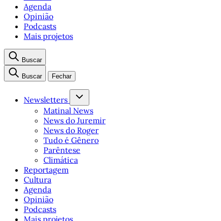
Agenda
Opinião
Podcasts
Mais projetos
Buscar
Buscar
Fechar
Newsletters
Matinal News
News do Juremir
News do Roger
Tudo é Gênero
Parêntese
Climática
Reportagem
Cultura
Agenda
Opinião
Podcasts
Mais projetos