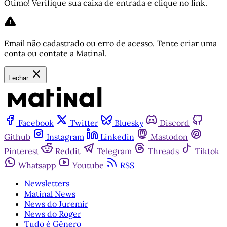
Ótimo! Verifique sua caixa de entrada e clique no link.
Email não cadastrado ou erro de acesso. Tente criar uma
conta ou contate a Matinal.
Fechar
Facebook
Twitter
Bluesky
Discord
Github
Instagram
Linkedin
Mastodon
Pinterest
Reddit
Telegram
Threads
Tiktok
Whatsapp
Youtube
RSS
Newsletters
Matinal News
News do Juremir
News do Roger
Tudo é Gênero