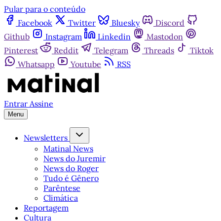
Pular para o conteúdo
Facebook
Twitter
Bluesky
Discord
Github
Instagram
Linkedin
Mastodon
Pinterest
Reddit
Telegram
Threads
Tiktok
Whatsapp
Youtube
RSS
Entrar
Assine
Menu
Newsletters
Matinal News
News do Juremir
News do Roger
Tudo é Gênero
Parêntese
Climática
Reportagem
Cultura