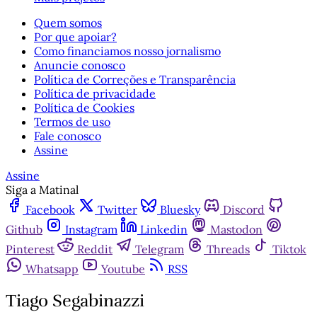
Quem somos
Por que apoiar?
Como financiamos nosso jornalismo
Anuncie conosco
Política de Correções e Transparência
Política de privacidade
Política de Cookies
Termos de uso
Fale conosco
Assine
Assine
Siga a Matinal
Facebook
Twitter
Bluesky
Discord
Github
Instagram
Linkedin
Mastodon
Pinterest
Reddit
Telegram
Threads
Tiktok
Whatsapp
Youtube
RSS
Tiago Segabinazzi