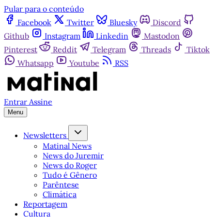
Pular para o conteúdo
Facebook
Twitter
Bluesky
Discord
Github
Instagram
Linkedin
Mastodon
Pinterest
Reddit
Telegram
Threads
Tiktok
Whatsapp
Youtube
RSS
Entrar
Assine
Menu
Newsletters
Matinal News
News do Juremir
News do Roger
Tudo é Gênero
Parêntese
Climática
Reportagem
Cultura