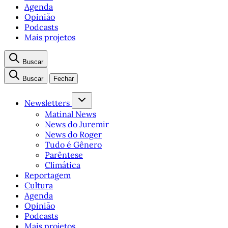
Agenda
Opinião
Podcasts
Mais projetos
Buscar
Buscar
Fechar
Newsletters
Matinal News
News do Juremir
News do Roger
Tudo é Gênero
Parêntese
Climática
Reportagem
Cultura
Agenda
Opinião
Podcasts
Mais projetos