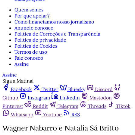
Quem somos
Por que apoiar?
Como financiamos nosso jornalismo
Anuncie conosco
Política de Correções e Transparência
Política de privacidade
Política de Cookies
Termos de uso
Fale conosco
Assine
Assine
Siga a Matinal
Facebook
Twitter
Bluesky
Discord
Github
Instagram
Linkedin
Mastodon
Pinterest
Reddit
Telegram
Threads
Tiktok
Whatsapp
Youtube
RSS
Wagner Nabarro e Natalia Sá Britto