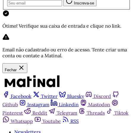
Inscreva-se
Ótimo! Verifique sua caixa de entrada e clique no link.
Email não cadastrado ou erro de acesso. Tente criar uma
conta ou contate a Matinal.
Fechar
Facebook
Twitter
Bluesky
Discord
Github
Instagram
Linkedin
Mastodon
Pinterest
Reddit
Telegram
Threads
Tiktok
Whatsapp
Youtube
RSS
Newsletters