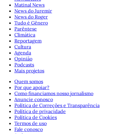
Matinal News
News do Juremir
News do Roger
Tudo é Gênero
Parêntese
Climática
Reportagem
Cultura
Agenda
Opinião
Podcasts
Mais projetos
Quem somos
Por que apoiar?
Como financiamos nosso jornalismo
Anuncie conosco
Política de Correções e Transparência
Política de privacidade
Política de Cookies
Termos de uso
Fale conosco