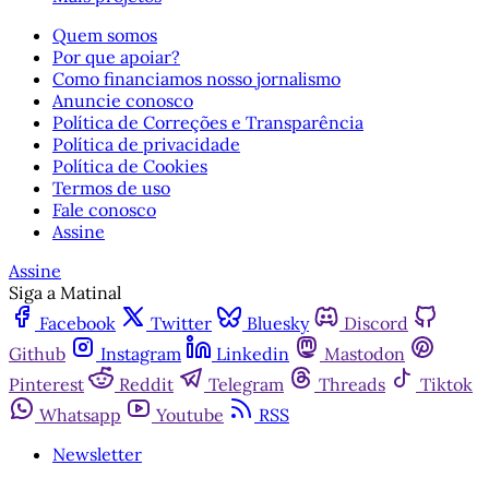
Quem somos
Por que apoiar?
Como financiamos nosso jornalismo
Anuncie conosco
Política de Correções e Transparência
Política de privacidade
Política de Cookies
Termos de uso
Fale conosco
Assine
Assine
Siga a Matinal
Facebook
Twitter
Bluesky
Discord
Github
Instagram
Linkedin
Mastodon
Pinterest
Reddit
Telegram
Threads
Tiktok
Whatsapp
Youtube
RSS
Newsletter