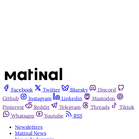
Assine agora
Já tem uma conta?
Entrar
Facebook
Twitter
Bluesky
Discord
Github
Instagram
Linkedin
Mastodon
Pinterest
Reddit
Telegram
Threads
Tiktok
Whatsapp
Youtube
RSS
Newsletters
Matinal News