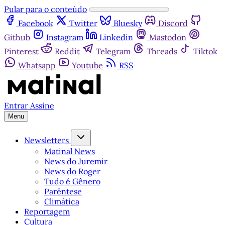
Pular para o conteúdo
Facebook
Twitter
Bluesky
Discord
Github
Instagram
Linkedin
Mastodon
Pinterest
Reddit
Telegram
Threads
Tiktok
Whatsapp
Youtube
RSS
Entrar
Assine
Menu
Newsletters
Matinal News
News do Juremir
News do Roger
Tudo é Gênero
Parêntese
Climática
Reportagem
Cultura