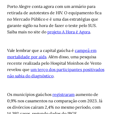
Porto Alegre conta agora com um armário para
retirada de autotestes de HIV. O equipamento fica
no Mercado Público e é uma das estratégias que
garante sigilo na hora de fazer o teste pelo SUS.
Saiba mais no site do
projeto A Hora é Agora
.
Vale lembrar que a capital gaúcha é
campeã em
mortalidade por aids
. Além disso, uma pesquisa
recente realizada pelo Hospital Moinhos de Vento
revelou que
um terço dos participantes positivados
não sabia do diagnóstico
.
Os municípios gaúchos
registraram
aumento de
0,9% nos casamentos na comparação com 2023. Já
os divórcios caíram 2,4% no mesmo período, com
14.392 casos, segundo dados do IBGE.