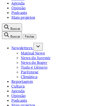
Agenda
Opinião
Podcasts
Mais projetos
Buscar
Buscar
Fechar
Newsletters
Matinal News
News do Juremir
News do Roger
Tudo é Gênero
Parêntese
Climática
Reportagem
Cultura
Agenda
Opinião
Podcasts
Mais projetos