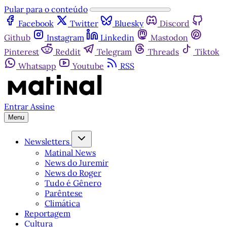
Pular para o conteúdo
Facebook
Twitter
Bluesky
Discord
Github
Instagram
Linkedin
Mastodon
Pinterest
Reddit
Telegram
Threads
Tiktok
Whatsapp
Youtube
RSS
Entrar
Assine
Menu
Newsletters
Matinal News
News do Juremir
News do Roger
Tudo é Gênero
Parêntese
Climática
Reportagem
Cultura