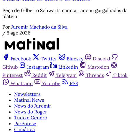
Peça de Gilberto Schwartsmann arrancou gargalhadas da
plateia
Por
Juremir Machado da Silva
/
5 ago 2026
Facebook
Twitter
Bluesky
Discord
Github
Instagram
Linkedin
Mastodon
Pinterest
Reddit
Telegram
Threads
Tiktok
Whatsapp
Youtube
RSS
Newsletters
Matinal News
News do Juremir
News do Roger
Tudo é Gênero
Parêntese
Climática