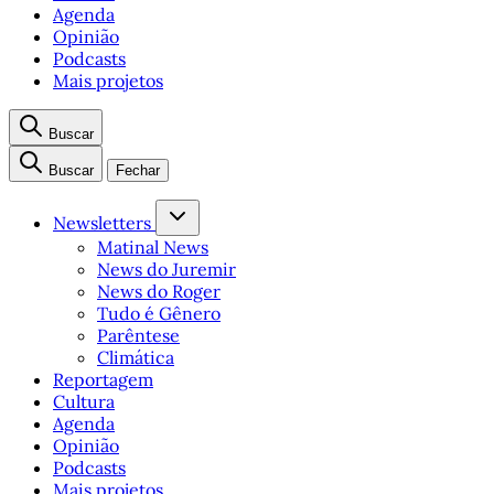
Agenda
Opinião
Podcasts
Mais projetos
Buscar
Buscar
Fechar
Newsletters
Matinal News
News do Juremir
News do Roger
Tudo é Gênero
Parêntese
Climática
Reportagem
Cultura
Agenda
Opinião
Podcasts
Mais projetos