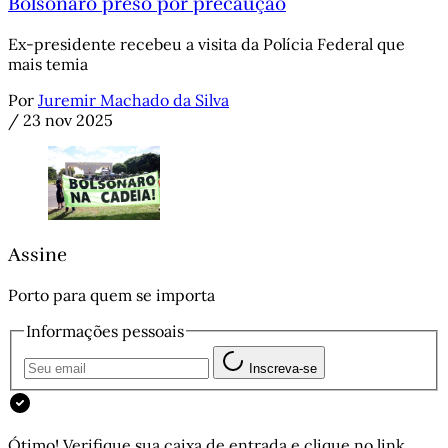
Bolsonaro preso por precaução
Ex-presidente recebeu a visita da Polícia Federal que
mais temia
Por
Juremir Machado da Silva
/
23 nov 2025
Assine
Porto para quem se importa
Informações pessoais
Inscreva-se
Ótimo! Verifique sua caixa de entrada e clique no link.