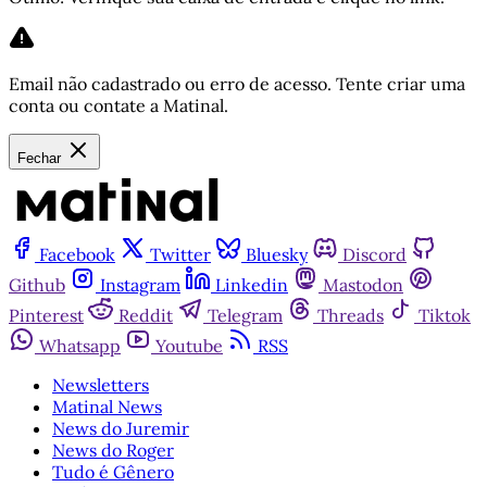
Email não cadastrado ou erro de acesso. Tente criar uma
conta ou contate a Matinal.
Fechar
Facebook
Twitter
Bluesky
Discord
Github
Instagram
Linkedin
Mastodon
Pinterest
Reddit
Telegram
Threads
Tiktok
Whatsapp
Youtube
RSS
Newsletters
Matinal News
News do Juremir
News do Roger
Tudo é Gênero