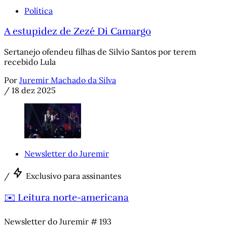
Política
A estupidez de Zezé Di Camargo
Sertanejo ofendeu filhas de Silvio Santos por terem
recebido Lula
Por
Juremir Machado da Silva
/
18 dez 2025
Newsletter do Juremir
/
Exclusivo para assinantes
✉️ Leitura norte-americana
Newsletter do Juremir # 193