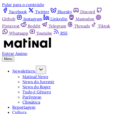
Pular para o conteúdo
Facebook
Twitter
Bluesky
Discord
Github
Instagram
Linkedin
Mastodon
Pinterest
Reddit
Telegram
Threads
Tiktok
Whatsapp
Youtube
RSS
Entrar
Assine
Menu
Newsletters
Matinal News
News do Juremir
News do Roger
Tudo é Gênero
Parêntese
Climática
Reportagem
Cultura