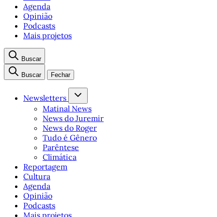
Agenda
Opinião
Podcasts
Mais projetos
Buscar
Buscar
Fechar
Newsletters
Matinal News
News do Juremir
News do Roger
Tudo é Gênero
Parêntese
Climática
Reportagem
Cultura
Agenda
Opinião
Podcasts
Mais projetos