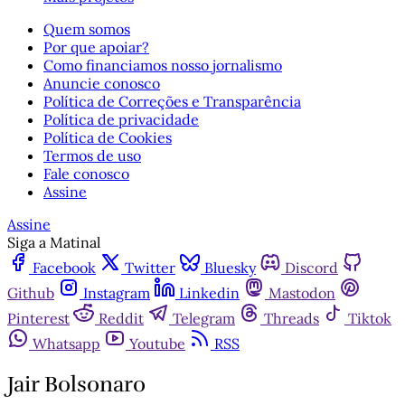
Quem somos
Por que apoiar?
Como financiamos nosso jornalismo
Anuncie conosco
Política de Correções e Transparência
Política de privacidade
Política de Cookies
Termos de uso
Fale conosco
Assine
Assine
Siga a Matinal
Facebook
Twitter
Bluesky
Discord
Github
Instagram
Linkedin
Mastodon
Pinterest
Reddit
Telegram
Threads
Tiktok
Whatsapp
Youtube
RSS
Jair Bolsonaro