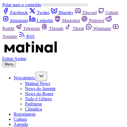
Pular para o conteúdo
Facebook
Twitter
Bluesky
Discord
Github
Instagram
Linkedin
Mastodon
Pinterest
Reddit
Telegram
Threads
Tiktok
Whatsapp
Youtube
RSS
Entrar
Assine
Menu
Newsletters
Matinal News
News do Juremir
News do Roger
Tudo é Gênero
Parêntese
Climática
Reportagem
Cultura
Agenda