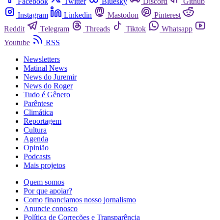
Facebook
Twitter
Bluesky
Discord
Github
Instagram
Linkedin
Mastodon
Pinterest
Reddit
Telegram
Threads
Tiktok
Whatsapp
Youtube
RSS
Newsletters
Matinal News
News do Juremir
News do Roger
Tudo é Gênero
Parêntese
Climática
Reportagem
Cultura
Agenda
Opinião
Podcasts
Mais projetos
Quem somos
Por que apoiar?
Como financiamos nosso jornalismo
Anuncie conosco
Política de Correções e Transparência