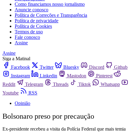
Como financiamos nosso jornalismo
Anuncie conosco
Política de Correções e Transparência
Política de privacidade
Política de Cookies
Termos de uso
Fale conosco
Assine
Assine
Siga a Matinal
Facebook
Twitter
Bluesky
Discord
Github
Instagram
Linkedin
Mastodon
Pinterest
Reddit
Telegram
Threads
Tiktok
Whatsapp
Youtube
RSS
Opinião
Bolsonaro preso por precaução
Ex-presidente recebeu a visita da Polícia Federal que mais temia