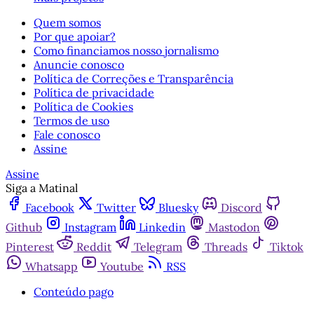
Quem somos
Por que apoiar?
Como financiamos nosso jornalismo
Anuncie conosco
Política de Correções e Transparência
Política de privacidade
Política de Cookies
Termos de uso
Fale conosco
Assine
Assine
Siga a Matinal
Facebook
Twitter
Bluesky
Discord
Github
Instagram
Linkedin
Mastodon
Pinterest
Reddit
Telegram
Threads
Tiktok
Whatsapp
Youtube
RSS
Conteúdo pago