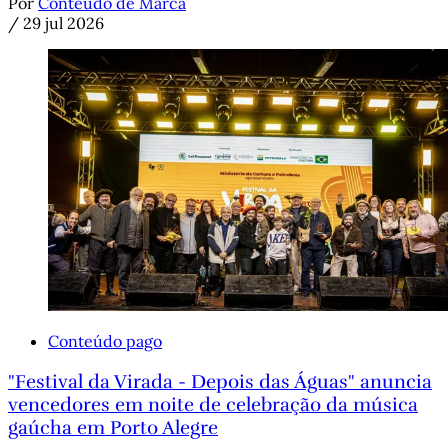
Por
Conteúdo de Marca
/
29 jul 2026
Conteúdo pago
"Festival da Virada - Depois das Águas" anuncia
vencedores em noite de celebração da música
gaúcha em Porto Alegre