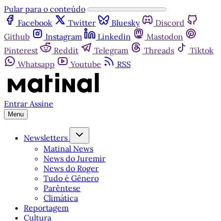
Pular para o conteúdo
Facebook
Twitter
Bluesky
Discord
Github
Instagram
Linkedin
Mastodon
Pinterest
Reddit
Telegram
Threads
Tiktok
Whatsapp
Youtube
RSS
Entrar
Assine
Menu
Newsletters
Matinal News
News do Juremir
News do Roger
Tudo é Gênero
Parêntese
Climática
Reportagem
Cultura