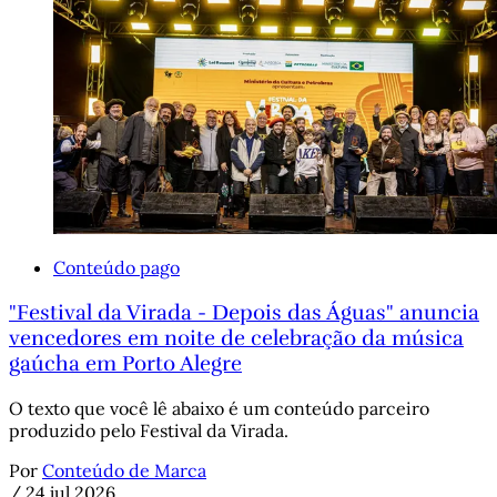
Conteúdo pago
"Festival da Virada - Depois das Águas" anuncia
vencedores em noite de celebração da música
gaúcha em Porto Alegre
O texto que você lê abaixo é um conteúdo parceiro
produzido pelo Festival da Virada.
Por
Conteúdo de Marca
/
24 jul 2026