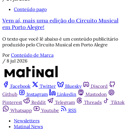
Conteúdo pago
Vem aí, mais uma edição do Circuito Musical
em Porto Alegre!
O texto que você lê abaixo é um conteúdo publicitário
produzido pelo Circuito Musical em Porto Alegre
Por
Conteúdo de Marca
/
8 jul 2026
Facebook
Twitter
Bluesky
Discord
Github
Instagram
Linkedin
Mastodon
Pinterest
Reddit
Telegram
Threads
Tiktok
Whatsapp
Youtube
RSS
Newsletters
Matinal News