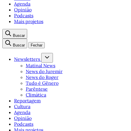
Agenda
Opinião
Podcasts
Mais projetos
Buscar
Buscar
Fechar
Newsletters
Matinal News
News do Juremir
News do Roger
Tudo é Gênero
Parêntese
Climática
Reportagem
Cultura
Agenda
Opinião
Podcasts
Mais projetos