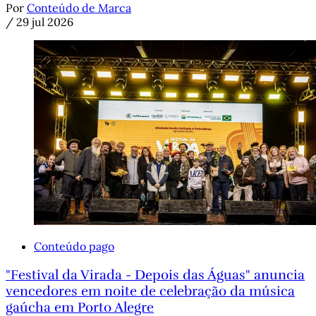
Por
Conteúdo de Marca
/
29 jul 2026
Conteúdo pago
"Festival da Virada - Depois das Águas" anuncia
vencedores em noite de celebração da música
gaúcha em Porto Alegre