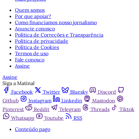
Quem somos
Por que apoiar?
Como financiamos nosso jornalismo
Anuncie conosco
Política de Correções e Transparência
Política de privacidade
Política de Cookies
Termos de uso
Fale conosco
Assine
Assine
Siga a Matinal
Facebook
Twitter
Bluesky
Discord
Github
Instagram
Linkedin
Mastodon
Pinterest
Reddit
Telegram
Threads
Tiktok
Whatsapp
Youtube
RSS
Conteúdo pago