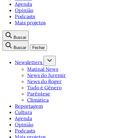
Agenda
Opinião
Podcasts
Mais projetos
Buscar
Buscar
Fechar
Newsletters
Matinal News
News do Juremir
News do Roger
Tudo é Gênero
Parêntese
Climática
Reportagem
Cultura
Agenda
Opinião
Podcasts
Mais projetos