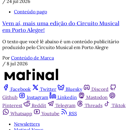
/
24 jul 2026
Conteúdo pago
Vem aí, mais uma edição do Circuito Musical
em Porto Alegre!
O texto que você lê abaixo é um conteúdo publicitário
produzido pelo Circuito Musical em Porto Alegre
Por
Conteúdo de Marca
/
8 jul 2026
Facebook
Twitter
Bluesky
Discord
Github
Instagram
Linkedin
Mastodon
Pinterest
Reddit
Telegram
Threads
Tiktok
Whatsapp
Youtube
RSS
Newsletters
Matinal News