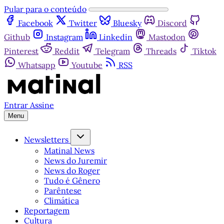
Pular para o conteúdo
Facebook
Twitter
Bluesky
Discord
Github
Instagram
Linkedin
Mastodon
Pinterest
Reddit
Telegram
Threads
Tiktok
Whatsapp
Youtube
RSS
Entrar
Assine
Menu
Newsletters
Matinal News
News do Juremir
News do Roger
Tudo é Gênero
Parêntese
Climática
Reportagem
Cultura