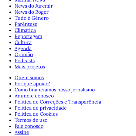
News do Juremir
News do Roger
Tudo é Gênero
Parêntese
Climática
Reportagem
Cultura
Agenda
Opinião
Podcasts
Mais projetos
Quem somos
Por que apoiar?
Como financiamos nosso jornalismo
Anuncie conosco
Política de Correções e Transparência
Política de privacidade
Política de Cookies
Termos de uso
Fale conosco
Assine