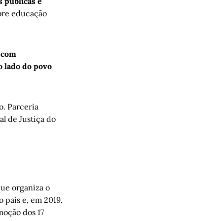
 públicas e
obre educação
, com
o lado do povo
o. Parceria
l de Justiça do
que organiza o
 país e, em 2019,
moção dos 17