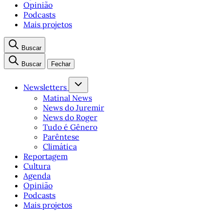
Opinião
Podcasts
Mais projetos
Buscar
Buscar
Fechar
Newsletters
Matinal News
News do Juremir
News do Roger
Tudo é Gênero
Parêntese
Climática
Reportagem
Cultura
Agenda
Opinião
Podcasts
Mais projetos