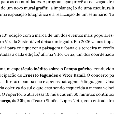
s para as comunidades. A programação prevê a realização de
 de um novo mural graffiti, a implantação de uma escultura in
uma exposição fotográfica e a realização de um seminário. To
 10ª edição com a marca de um dos eventos mais populares
o a Virada Sustentável deixa um legado. Em 2026 vamos impla
 virá para enriquecer a paisagem urbana e a terceira microfl
tadas a cada edição,” afirma Vítor Ortiz, um dos coordenado
com um
espetáculo inédito sobre o Pampa gaúcho
, conduzido
ticipação de
Ernesto Fagundes
e
Vitor Ramil
. O concerto p
al direta: o pampa não é apenas paisagem, é linguagem. Um
ia coletiva do sul e que está sendo esquecida à mesma velo
 O repertório atravessa 10 músicas em 60 minutos contínuo
março, às 20h
, no Teatro Simões Lopes Neto, com entrada fr