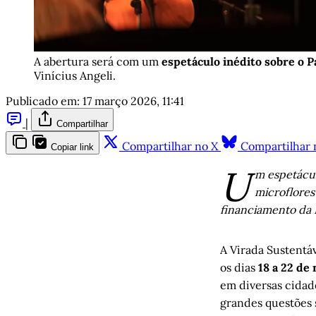
A abertura será com um 
espetáculo inédito sobre o 
Vinícius Angeli.
Publicado em:
17 março 2026, 11:41
|
Compartilhar
Compartilhar no X
Compartilhar 
Copiar link
U
m espetácul
microflores
financiamento da L
A Virada Sustentá
os dias
18 a 22 de
em diversas cidade
grandes questões 