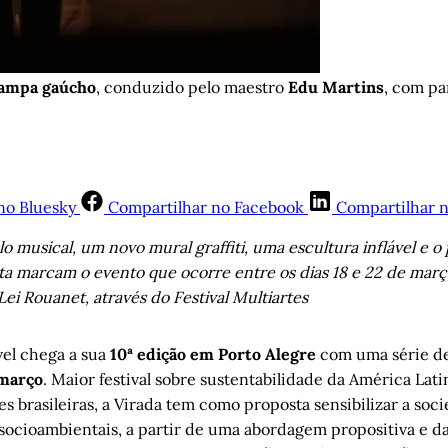
Pampa gaúcho
, conduzido pelo maestro 
Edu Martins
, com pa
no Bluesky
Compartilhar no Facebook
Compartilhar 
o musical, um novo mural graffiti, uma escultura inflável e o 
ta marcam o evento que ocorre entre os dias 18 e 22 de mar
ei Rouanet, através do Festival Multiartes
vel chega a sua
10ª edição em Porto Alegre
com uma série de
 março
. Maior festival sobre sustentabilidade da América Lat
s brasileiras, a Virada tem como proposta sensibilizar a soc
socioambientais, a partir de uma abordagem propositiva e d