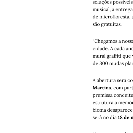
soluções possívei
musical, a entrega
de microfloresta, 
são gratuitas.
“Chegamos a nossa
cidade. A cada an
mural graffiti que
de 300 mudas plan
A abertura será 
Martins
, com par
premissa conceitu
estrutura a memór
bioma desaparece.
será no dia
18 de 