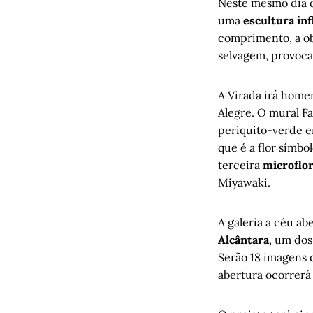
Neste mesmo dia de
uma
escultura inf
comprimento, a ob
selvagem, provoca
A Virada irá home
Alegre. O mural Fa
periquito-verde e
que é a flor símbo
terceira
microflo
Miyawaki.
A galeria a céu a
Alcântara
, um dos
Serão 18 imagens q
abertura ocorrerá 