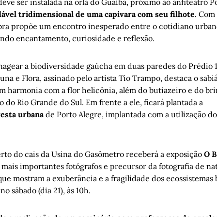
ve ser instalada na orla do Guaíba, próximo ao anfiteatro P
lável tridimensional de uma capivara com seu filhote.
Com 
ra propõe um encontro inesperado entre o cotidiano urbano
ndo encantamento, curiosidade e reflexão.
nagear a biodiversidade gaúcha em duas paredes do Prédio 1
una e Flora, assinado pelo artista Tio Trampo, destaca o sabiá
m harmonia com a flor helicônia, além do butiazeiro e do br
lo do Rio Grande do Sul. Em frente a ele, ficará plantada a
resta urbana
de Porto Alegre, implantada com a utilização d
berto do cais da Usina do Gasômetro receberá a exposição
O B
 mais importantes fotógrafos e precursor da fotografia de nat
ue mostram a exuberância e a fragilidade dos ecossistemas b
no sábado (dia 21), às 10h.