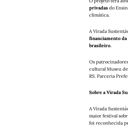
O projeto terá ai
privadas
do Ensino
climática.
A Virada Sustentá
financiamento da 
brasileiro.
Os patrocinadores 
cultural Museu de
RS. Parceria Prefe
Sobre a Virada Su
A Virada Sustentá
maior festival sob
foi reconhecida p