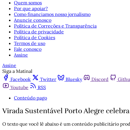
Quem somos
Por que apoiar?
Como financiamos nosso jornalismo
Anuncie conosco
Política de Correções e Transparência
Política de privacidade
Política de Cookies
Termos de uso
Fale conosco
Assine
Assine
Siga a Matinal
Facebook
Twitter
Bluesky
Discord
Gith
Youtube
RSS
Conteúdo pago
Virada Sustentável Porto Alegre celebra
O texto que você lê abaixo é um conteúdo publicitário prod