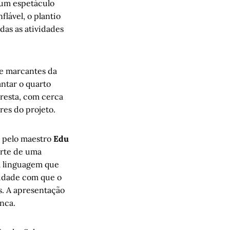
 um espetáculo
flável, o plantio
das as atividades
 e marcantes da
ntar o quarto
oresta, com cerca
res do projeto.
 pelo maestro
Edu
arte de uma
a linguagem que
cidade com que o
s. A apresentação
anca.