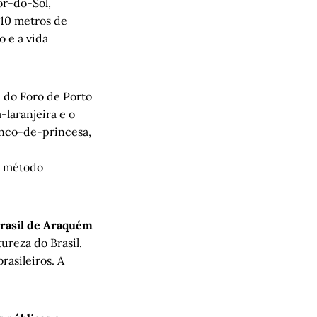
ôr-do-Sol,
10 metros de
 e a vida
 do Foro de Porto
-laranjeira e o
inco-de-princesa,
o método
rasil de Araquém
ureza do Brasil.
rasileiros. A