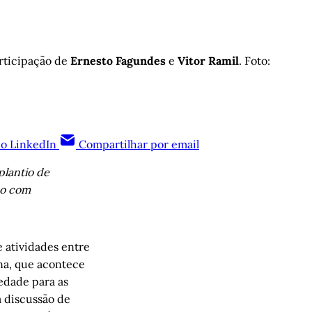
rticipação de 
Ernesto Fagundes
 e 
Vitor Ramil
. Foto: 
no LinkedIn
Compartilhar por email
plantio de
ço com
 atividades entre
ina, que acontece
iedade para as
a discussão de