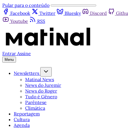
Pular para o conteúdo
Facebook
Twitter
Bluesky
Discord
Gith
Youtube
RSS
Entrar
Assine
Menu
Newsletters
Matinal News
News do Juremir
News do Roger
Tudo é Gênero
Parêntese
Climática
Reportagem
Cultura
Agenda