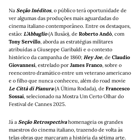
Na
Seção Inéditos
, o público terá oportunidade de
ver algumas das produções mais aguardadas do
cinema italiano contemporâneo. Entre os destaques,
estão:
L’Abbaglio
(A Ilusão), de
Roberto Andò
, com
Tony Servillo
, aborda as estratégias militares
atribuídas a Giuseppe Garibaldi e o contexto
histórico da campanha de 1860;
Hey Joe
, de
Claudio
Giovannesi
, estrelado por
James Franco
, sobre o
reencontro dramático entre um veterano americano
e o filho que nunca conheceu, além do road movie
Le Città di Pianura
(A Última Rodada), de
Francesco
Sossai
, selecionado na Mostra Um Certo Olhar do
Festival de Cannes 2025.
Já a
Seção Retrospectiva
homenageia os grandes
maestros do cinema italiano, trazendo de volta às
telas obras que marcaram a história da sétima arte.