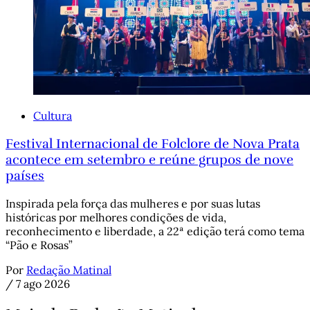
Cultura
Festival Internacional de Folclore de Nova Prata
acontece em setembro e reúne grupos de nove
países
Inspirada pela força das mulheres e por suas lutas
históricas por melhores condições de vida,
reconhecimento e liberdade, a 22ª edição terá como tema
“Pão e Rosas”
Por
Redação Matinal
/
7 ago 2026