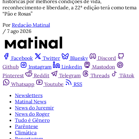
históricas por melhores condições de vida,
reconhecimento e liberdade, a 22ª edição terá como tema
“Pão e Rosas”
Por
Redação Matinal
/
7 ago 2026
Facebook
Twitter
Bluesky
Discord
Github
Instagram
Linkedin
Mastodon
Pinterest
Reddit
Telegram
Threads
Tiktok
Whatsapp
Youtube
RSS
Newsletters
Matinal News
News do Juremir
News do Roger
Tudo é Gênero
Parêntese
Climática
Reportagem