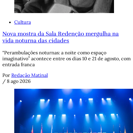
Cultura
Nova mostra da Sala Redenção mergulha na
vida noturna das cidades
“Perambulações noturnas: a noite como espaço
imaginativo” acontece entre os dias 10 e 21 de agosto, com
entrada franca
Por
Redação Matinal
/
8 ago 2026