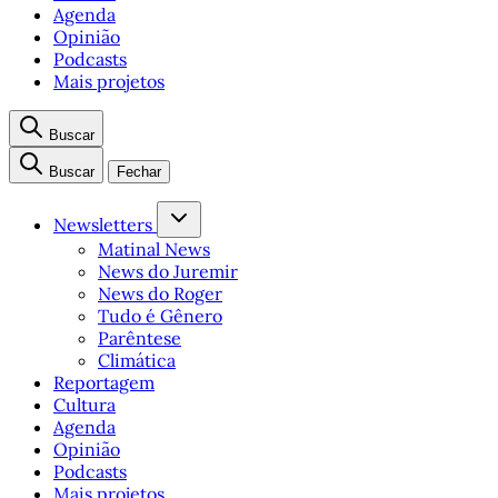
Agenda
Opinião
Podcasts
Mais projetos
Buscar
Buscar
Fechar
Newsletters
Matinal News
News do Juremir
News do Roger
Tudo é Gênero
Parêntese
Climática
Reportagem
Cultura
Agenda
Opinião
Podcasts
Mais projetos