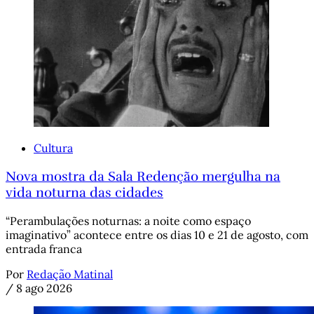
Cultura
Nova mostra da Sala Redenção mergulha na
vida noturna das cidades
“Perambulações noturnas: a noite como espaço
imaginativo” acontece entre os dias 10 e 21 de agosto, com
entrada franca
Por
Redação Matinal
/
8 ago 2026