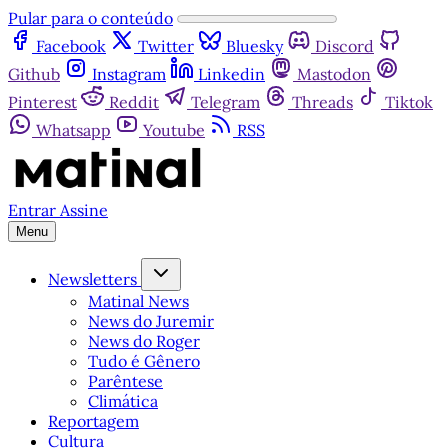
Pular para o conteúdo
Facebook
Twitter
Bluesky
Discord
Github
Instagram
Linkedin
Mastodon
Pinterest
Reddit
Telegram
Threads
Tiktok
Whatsapp
Youtube
RSS
Entrar
Assine
Menu
Newsletters
Matinal News
News do Juremir
News do Roger
Tudo é Gênero
Parêntese
Climática
Reportagem
Cultura