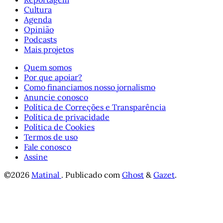
Cultura
Agenda
Opinião
Podcasts
Mais projetos
Quem somos
Por que apoiar?
Como financiamos nosso jornalismo
Anuncie conosco
Política de Correções e Transparência
Política de privacidade
Política de Cookies
Termos de uso
Fale conosco
Assine
©2026
Matinal
.
Publicado com
Ghost
&
Gazet
.