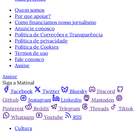
Quem somos
Por que apoiar?
Como financiamos nosso jornalismo
Anuncie conosco
Política de Correções e Transparência
Política de privacidade
Política de Cookies
Termos de uso
Fale conosco
Assine
Assine
Siga a Matinal
Facebook
Twitter
Bluesky
Discord
Github
Instagram
Linkedin
Mastodon
Pinterest
Reddit
Telegram
Threads
Tiktok
Whatsapp
Youtube
RSS
Cultura