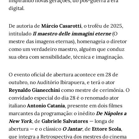
inspirando novas gerações, do pós-guerra à era
digital.
De autoria de
Márcio Casarotti
, o troféu de 2025,
intitulado
Il maestro delle immagini eterne
(O
mestre das imagens eternas), homenageia o diretor
como um verdadeiro maestro, alguém que conduz
sua obra com sensibilidade, técnica e imaginação.
O evento oficial de abertura acontece em 28 de
outubro, no Auditório Ibirapuera, e terá o ator
Reynaldo Gianecchini
como mestre de cerimônia. O
convidado especial do dia 28 é o renomado ator
italiano
Antonio Catania
, presente em dois filmes
marcantes da programação: o inédito
De Nápoles a
New York
, de
Gabriele Salvatores
— longa de
abertura — e o clássico
O Jantar
, de
Ettore Scola
,
que integra a Retrospectiva dos mestres do cinema