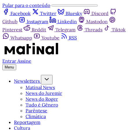
Pular para o conteúdo
Facebook
Twitter
Bluesky
Discord
Github
Instagram
Linkedin
Mastodon
Pinterest
Reddit
Telegram
Threads
Tiktok
Whatsapp
Youtube
RSS
Entrar
Assine
Menu
Newsletters
Matinal News
News do Juremir
News do Roger
Tudo é Gênero
Parêntese
Climática
Reportagem
Cultura