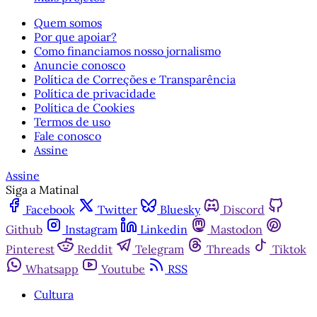
Quem somos
Por que apoiar?
Como financiamos nosso jornalismo
Anuncie conosco
Política de Correções e Transparência
Política de privacidade
Política de Cookies
Termos de uso
Fale conosco
Assine
Assine
Siga a Matinal
Facebook
Twitter
Bluesky
Discord
Github
Instagram
Linkedin
Mastodon
Pinterest
Reddit
Telegram
Threads
Tiktok
Whatsapp
Youtube
RSS
Cultura