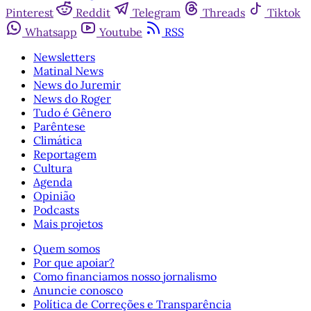
Pinterest
Reddit
Telegram
Threads
Tiktok
Whatsapp
Youtube
RSS
Newsletters
Matinal News
News do Juremir
News do Roger
Tudo é Gênero
Parêntese
Climática
Reportagem
Cultura
Agenda
Opinião
Podcasts
Mais projetos
Quem somos
Por que apoiar?
Como financiamos nosso jornalismo
Anuncie conosco
Política de Correções e Transparência