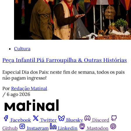
Cultura
Peça Infantil Piá Farroupilha & Outras Histórias
Especial Dia dos Pais: neste fim de semana, todos os pais
não pagam ingresso!
Por
Redação Matinal
/
6 ago 2026
Facebook
Twitter
Bluesky
Discord
Github
Instagram
Linkedin
Mastodon