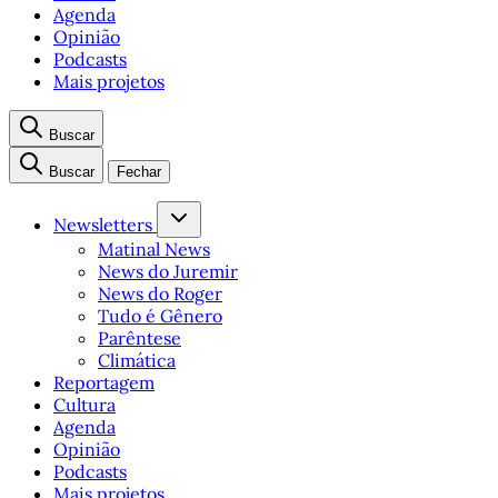
Agenda
Opinião
Podcasts
Mais projetos
Buscar
Buscar
Fechar
Newsletters
Matinal News
News do Juremir
News do Roger
Tudo é Gênero
Parêntese
Climática
Reportagem
Cultura
Agenda
Opinião
Podcasts
Mais projetos