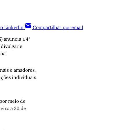
no LinkedIn
Compartilhar por email
) anuncia a 4ª
 divulgar e
fia.
onais e amadores,
ições individuais
 por meio de
reiro a 20 de