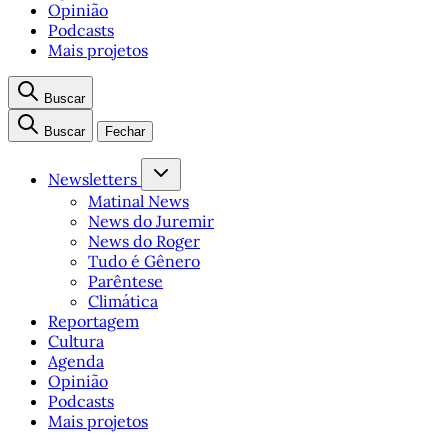
Opinião
Podcasts
Mais projetos
Buscar
Buscar
Fechar
Newsletters
Matinal News
News do Juremir
News do Roger
Tudo é Gênero
Parêntese
Climática
Reportagem
Cultura
Agenda
Opinião
Podcasts
Mais projetos