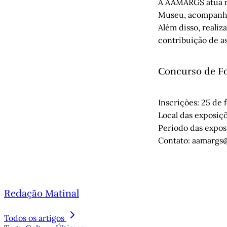
A AAMARGS atua no
Museu, acompanhan
Além disso, realiz
contribuição de a
Concurso de F
Inscrições: 25 de 
Local das exposiç
Período das exposi
Contato:
aamargs@
Redação Matinal
Todos os artigos