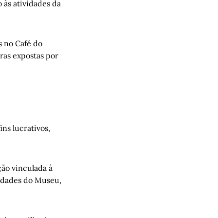
 às atividades da
s no Café do
bras expostas por
ns lucrativos,
ção vinculada à
vidades do Museu,