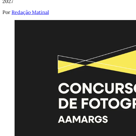
2027
Por
Redação Matinal