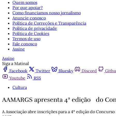
Quem somos
Por que apoiar?
Como financiamos nosso jornalismo
Anuncie conosco
Política de Correções e Transparência
Política de privacidade
Política de Cookies
Termos de uso
Fale conosco
Assine
Assine
Siga a Matinal
Facebook
Twitter
Bluesky
Discord
Gith
Youtube
RSS
Cultura
AAMARGS apresenta 4ª edição do Conc
A Associação abre inscrições para a 4ª edição do Concurso 