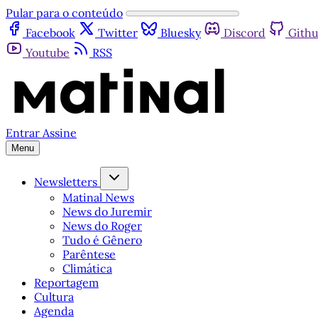
Pular para o conteúdo
Facebook
Twitter
Bluesky
Discord
Gith
Youtube
RSS
Entrar
Assine
Menu
Newsletters
Matinal News
News do Juremir
News do Roger
Tudo é Gênero
Parêntese
Climática
Reportagem
Cultura
Agenda