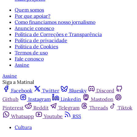
Quem somos
Por que apoiar?
Como financiamos nosso jornalismo
Anuncie conosco
Política de Correções e Transparência
Política de privacidade
Política de Cookies
Termos de uso
Fale conosco
Assine
Assine
Siga a Matinal
Facebook
Twitter
Bluesky
Discord
Github
Instagram
Linkedin
Mastodon
Pinterest
Reddit
Telegram
Threads
Tiktok
Whatsapp
Youtube
RSS
Cultura