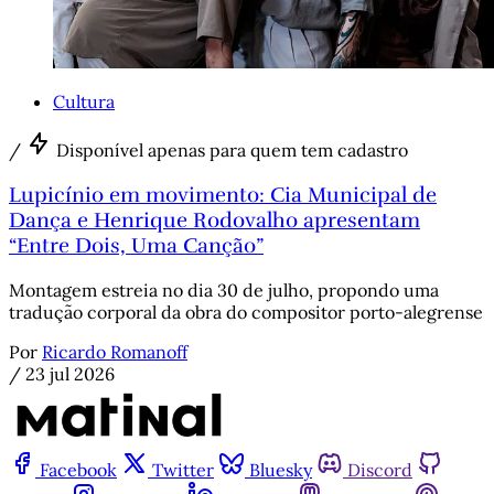
Cultura
/
Disponível apenas para quem tem cadastro
Lupicínio em movimento: Cia Municipal de
Dança e Henrique Rodovalho apresentam
“Entre Dois, Uma Canção”
Montagem estreia no dia 30 de julho, propondo uma
tradução corporal da obra do compositor porto-alegrense
Por
Ricardo Romanoff
/
23 jul 2026
Facebook
Twitter
Bluesky
Discord