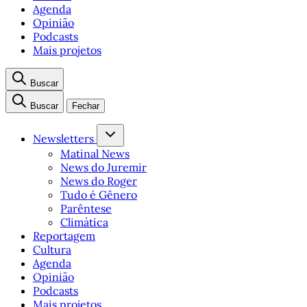
Agenda
Opinião
Podcasts
Mais projetos
Buscar
Buscar
Fechar
Newsletters
Matinal News
News do Juremir
News do Roger
Tudo é Gênero
Parêntese
Climática
Reportagem
Cultura
Agenda
Opinião
Podcasts
Mais projetos