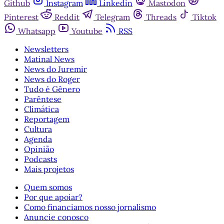
Github
Instagram
Linkedin
Mastodon
Pinterest
Reddit
Telegram
Threads
Tiktok
Whatsapp
Youtube
RSS
Newsletters
Matinal News
News do Juremir
News do Roger
Tudo é Gênero
Parêntese
Climática
Reportagem
Cultura
Agenda
Opinião
Podcasts
Mais projetos
Quem somos
Por que apoiar?
Como financiamos nosso jornalismo
Anuncie conosco