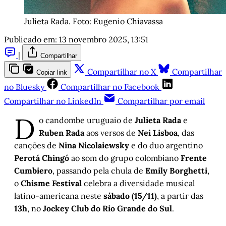
Julieta Rada. Foto: Eugenio Chiavassa
Publicado em:
13 novembro 2025, 13:51
|
Compartilhar
Compartilhar no X
Compartilhar
Copiar link
no Bluesky
Compartilhar no Facebook
Compartilhar no LinkedIn
Compartilhar por email
D
o candombe uruguaio de
Julieta Rada
e
Ruben Rada
aos versos de
Nei Lisboa
, das
canções de
Nina Nicolaiewsky
e do duo argentino
Perotá Chingó
ao som do grupo colombiano
Frente
Cumbiero
, passando pela chula de
Emily Borghetti
,
o
Chisme Festival
celebra a diversidade musical
latino-americana neste
sábado (15/11)
, a partir das
13h
, no
Jockey Club do Rio Grande do Sul
.