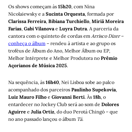
Os shows começam às
15h20
, com Nina
Nicolaiewsky e a
Sucinta Orquesta
, formada por
Clarissa Ferreira
,
Bibiana Turchiello
,
Miriã Moreira
Farias
,
Gabi Vilanova
e
Luyra Dutra
. A parceria da
cantora com o quinteto de cordas em
Arrisco Dizer
–
conheça o álbum
– rendeu à artista e ao grupo os
troféus de Álbum do Ano, Melhor Álbum ou EP,
Melhor Intérprete e Melhor Produtora no
Prêmio
Açorianos de Música 2025
.
Na sequência, às
16h40
, Nei Lisboa sobe ao palco
acompanhado dos parceiros
Paulinho Supekovia
,
Luiz Mauro Filho
e
Giovanni Berti
. Às
18h
, o
entardecer no Jockey Club será ao som de
Dolores
Aguirre
e
Julia Ortiz
, do duo Perotá Chingó – que
no ano passado lançou o álbum
Tá
.