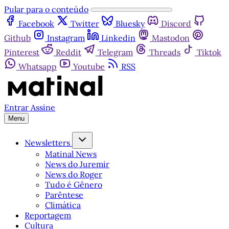
Pular para o conteúdo
Facebook
Twitter
Bluesky
Discord
Github
Instagram
Linkedin
Mastodon
Pinterest
Reddit
Telegram
Threads
Tiktok
Whatsapp
Youtube
RSS
Entrar
Assine
Menu
Newsletters
Matinal News
News do Juremir
News do Roger
Tudo é Gênero
Parêntese
Climática
Reportagem
Cultura