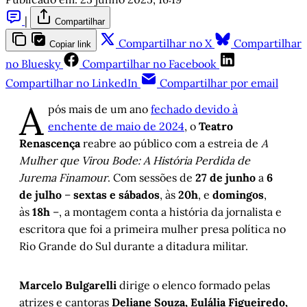
|
Compartilhar
Compartilhar no X
Compartilhar
Copiar link
no Bluesky
Compartilhar no Facebook
Compartilhar no LinkedIn
Compartilhar por email
A
pós mais de um ano
fechado devido à
enchente de maio de 2024
, o
Teatro
Renascença
reabre ao público com a estreia de
A
Mulher que Virou Bode: A História Perdida de
Jurema Finamour
. Com sessões de
27 de junho
a
6
de julho
–
sextas e sábados
, às
20h
, e
domingos
,
às
18h
–, a montagem conta a história da jornalista e
escritora que foi a primeira mulher presa política no
Rio Grande do Sul durante a ditadura militar.
Marcelo Bulgarelli
dirige o elenco formado pelas
atrizes e cantoras
Deliane Souza, Eulália Figueiredo,