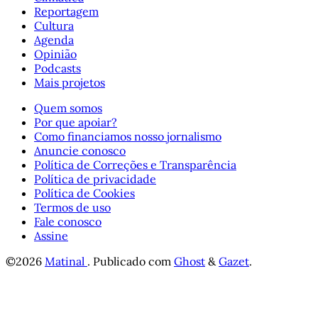
Reportagem
Cultura
Agenda
Opinião
Podcasts
Mais projetos
Quem somos
Por que apoiar?
Como financiamos nosso jornalismo
Anuncie conosco
Política de Correções e Transparência
Política de privacidade
Política de Cookies
Termos de uso
Fale conosco
Assine
©2026
Matinal
.
Publicado com
Ghost
&
Gazet
.