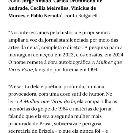
como
Jorge Amado
,
Carlos Drummond de
Andrade
,
Cecília Meirelles
,
Vinícius de
Moraes
e
Pablo Neruda
”, conta Bulgarelli.
“Nos interessamos pela história e propusemos
ampliar a voz da jornalista silenciada por meio das
artes da cena”, completa o diretor. A pesquisa para a
montagem começou em 2023, e os ensaios, em 2024.
O nome remete à obra autobiográfica
A Mulher que
Virou Bode
, lançado por Jurema em 1994.
“A escrita dela é poética, profunda, humana,
provocadora, com uma dose sutil de humor. No
livro
A Mulher que Virou Bode
, ela compartilha as
memórias do golpe de 1964 e matérias de jornal
falando que ela era a segunda mulher mais
procurada do Brasil, subversiva e perigosa,
secretária de Brizola – o que ela nunca foi – e