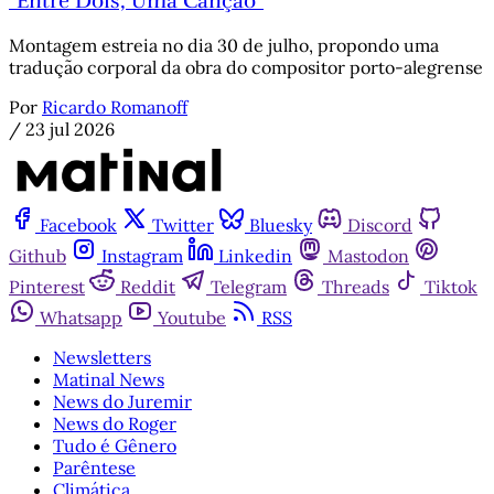
“Entre Dois, Uma Canção”
Montagem estreia no dia 30 de julho, propondo uma
tradução corporal da obra do compositor porto-alegrense
Por
Ricardo Romanoff
/
23 jul 2026
Facebook
Twitter
Bluesky
Discord
Github
Instagram
Linkedin
Mastodon
Pinterest
Reddit
Telegram
Threads
Tiktok
Whatsapp
Youtube
RSS
Newsletters
Matinal News
News do Juremir
News do Roger
Tudo é Gênero
Parêntese
Climática