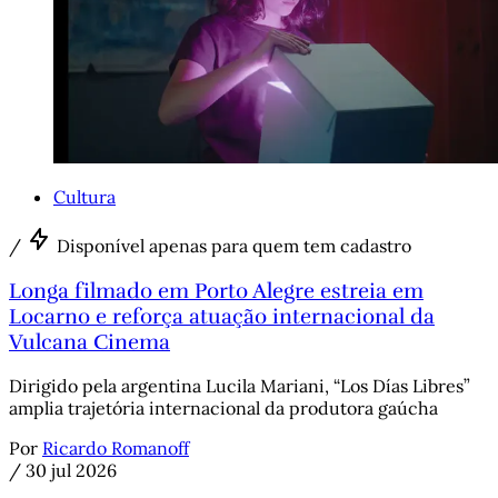
Cultura
/
Disponível apenas para quem tem cadastro
Longa filmado em Porto Alegre estreia em
Locarno e reforça atuação internacional da
Vulcana Cinema
Dirigido pela argentina Lucila Mariani, “Los Días Libres”
amplia trajetória internacional da produtora gaúcha
Por
Ricardo Romanoff
/
30 jul 2026