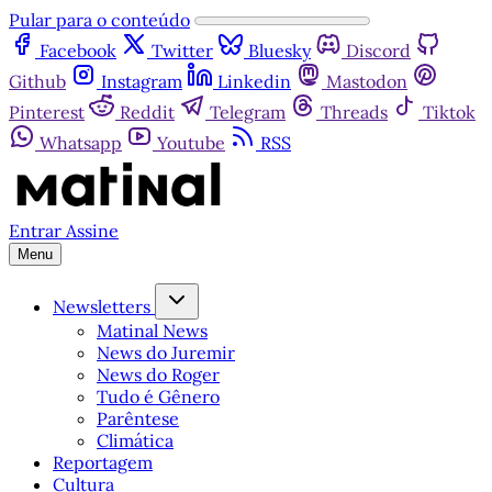
Pular para o conteúdo
Facebook
Twitter
Bluesky
Discord
Github
Instagram
Linkedin
Mastodon
Pinterest
Reddit
Telegram
Threads
Tiktok
Whatsapp
Youtube
RSS
Entrar
Assine
Menu
Newsletters
Matinal News
News do Juremir
News do Roger
Tudo é Gênero
Parêntese
Climática
Reportagem
Cultura