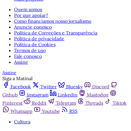
Quem somos
Por que apoiar?
Como financiamos nosso jornalismo
Anuncie conosco
Política de Correções e Transparência
Política de privacidade
Política de Cookies
Termos de uso
Fale conosco
Assine
Assine
Siga a Matinal
Facebook
Twitter
Bluesky
Discord
Github
Instagram
Linkedin
Mastodon
Pinterest
Reddit
Telegram
Threads
Tiktok
Whatsapp
Youtube
RSS
Cultura