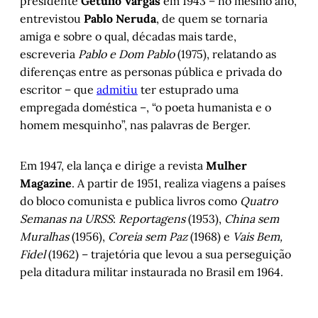
presidente
Getúlio Vargas
em 1943 – no mesmo ano,
entrevistou
Pablo Neruda
, de quem se tornaria
amiga e sobre o qual, décadas mais tarde,
escreveria
Pablo e Dom Pablo
(1975), relatando as
diferenças entre as personas pública e privada do
escritor – que
admitiu
ter estuprado uma
empregada doméstica –, “o poeta humanista e o
homem mesquinho”, nas palavras de Berger.
Em 1947, ela lança e dirige a revista
Mulher
Magazine
. A partir de 1951, realiza viagens a países
do bloco comunista e publica livros como
Quatro
Semanas na URSS
:
Reportagens
(1953),
China sem
Muralhas
(1956),
Coreia sem Paz
(1968) e
Vais Bem,
Fidel
(1962) – trajetória que levou a sua perseguição
pela ditadura militar instaurada no Brasil em 1964.