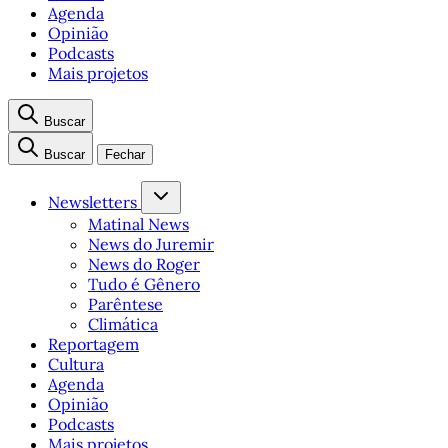
Agenda
Opinião
Podcasts
Mais projetos
Buscar
Buscar
Fechar
Newsletters
Matinal News
News do Juremir
News do Roger
Tudo é Gênero
Parêntese
Climática
Reportagem
Cultura
Agenda
Opinião
Podcasts
Mais projetos