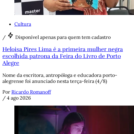
Cultura
/
Disponível apenas para quem tem cadastro
Heloisa Pires Lima é a primeira mulher negra
escolhida patrona da Feira do Livro de Porto
Alegre
Nome da escritora, antropóloga e educadora porto-
alegrense foi anunciado nesta terça-feira (4/8)
Por
Ricardo Romanoff
/
4 ago 2026