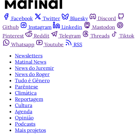
Facebook
Twitter
Bluesky
Discord
Github
Instagram
Linkedin
Mastodon
Pinterest
Reddit
Telegram
Threads
Tiktok
Whatsapp
Youtube
RSS
Newsletters
Matinal News
News do Juremir
News do Roger
Tudo é Gênero
Parêntese
Climática
Reportagem
Cultura
Agenda
Opinião
Podcasts
Mais projetos