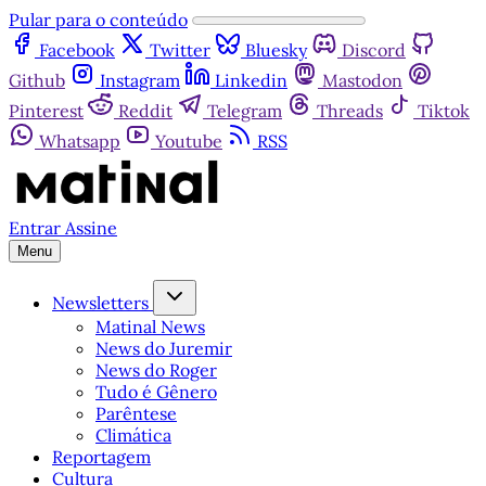
Pular para o conteúdo
Facebook
Twitter
Bluesky
Discord
Github
Instagram
Linkedin
Mastodon
Pinterest
Reddit
Telegram
Threads
Tiktok
Whatsapp
Youtube
RSS
Entrar
Assine
Menu
Newsletters
Matinal News
News do Juremir
News do Roger
Tudo é Gênero
Parêntese
Climática
Reportagem
Cultura