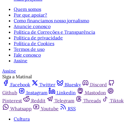
Quem somos
Por que apoiar?
Como financiamos nosso jornalismo
Anuncie conosco
Política de Correções e Transparência
Política de privacidade
Política de Cookies
Termos de uso
Fale conosco
Assine
Assine
Siga a Matinal
Facebook
Twitter
Bluesky
Discord
Github
Instagram
Linkedin
Mastodon
Pinterest
Reddit
Telegram
Threads
Tiktok
Whatsapp
Youtube
RSS
Cultura