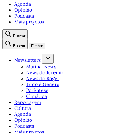
Agenda
Opinião
Podcasts
Mais projetos
Buscar
Buscar
Fechar
Newsletters
Matinal News
News do Juremir
News do Roger
Tudo é Gênero
Parêntese
Climática
Reportagem
Cultura
Agenda
Opinião
Podcasts
Mais projetos