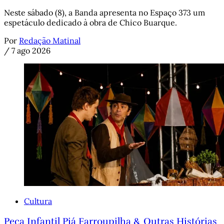
Neste sábado (8), a Banda apresenta no Espaço 373 um
espetáculo dedicado à obra de Chico Buarque.
Por
Redação Matinal
/
7 ago 2026
Cultura
Peça Infantil Piá Farroupilha & Outras Histórias