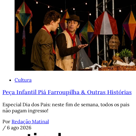
Cultura
Peça Infantil Piá Farroupilha & Outras Histórias
Especial Dia dos Pais: neste fim de semana, todos os pais
não pagam ingresso!
Por
Redação Matinal
/
6 ago 2026