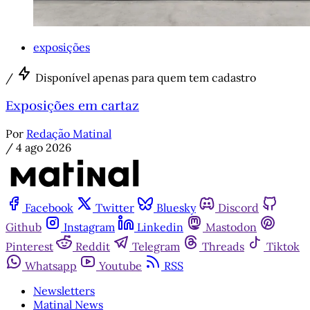
exposições
/
Disponível apenas para quem tem cadastro
Exposições em cartaz
Por
Redação Matinal
/
4 ago 2026
Facebook
Twitter
Bluesky
Discord
Github
Instagram
Linkedin
Mastodon
Pinterest
Reddit
Telegram
Threads
Tiktok
Whatsapp
Youtube
RSS
Newsletters
Matinal News