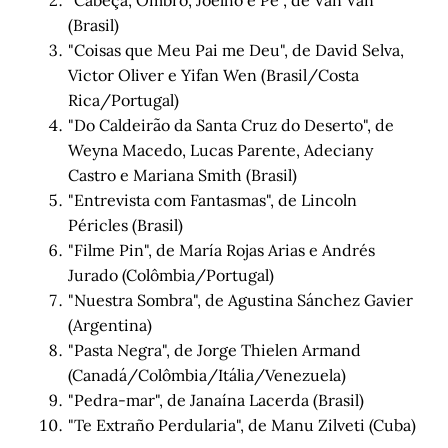
"Cabeça, Ombro, Joelho e Pé", de Van Van
(Brasil)
"Coisas que Meu Pai me Deu", de David Selva,
Victor Oliver e Yifan Wen (Brasil/Costa
Rica/Portugal)
"Do Caldeirão da Santa Cruz do Deserto", de
Weyna Macedo, Lucas Parente, Adeciany
Castro e Mariana Smith (Brasil)
"Entrevista com Fantasmas", de Lincoln
Péricles (Brasil)
"Filme Pin", de María Rojas Arias e Andrés
Jurado (Colômbia/Portugal)
"Nuestra Sombra", de Agustina Sánchez Gavier
(Argentina)
"Pasta Negra", de Jorge Thielen Armand
(Canadá/Colômbia/Itália/Venezuela)
"Pedra-mar", de Janaína Lacerda (Brasil)
"Te Extraño Perdularia", de Manu Zilveti (Cuba)