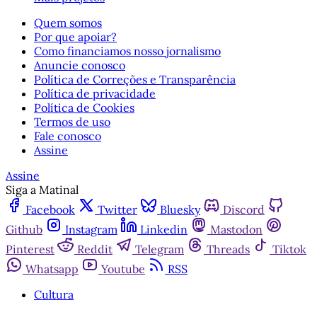
Quem somos
Por que apoiar?
Como financiamos nosso jornalismo
Anuncie conosco
Política de Correções e Transparência
Política de privacidade
Política de Cookies
Termos de uso
Fale conosco
Assine
Assine
Siga a Matinal
Facebook
Twitter
Bluesky
Discord
Github
Instagram
Linkedin
Mastodon
Pinterest
Reddit
Telegram
Threads
Tiktok
Whatsapp
Youtube
RSS
Cultura