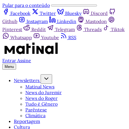
Pular para o conteúdo
Facebook
Twitter
Bluesky
Discord
Github
Instagram
Linkedin
Mastodon
Pinterest
Reddit
Telegram
Threads
Tiktok
Whatsapp
Youtube
RSS
Entrar
Assine
Menu
Newsletters
Matinal News
News do Juremir
News do Roger
Tudo é Gênero
Parêntese
Climática
Reportagem
Cultura