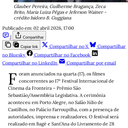
​Glauber Pereira, Guilherme Bragança, Zeca
Brito, Maria Luiza Pêgas e Jeferson Wainer -
crédito Isidoro B. Guggiana
Publicado em:
02 abril 2026, 17:00
|
Compartilhar
Compartilhar no X
Compartilhar
Copiar link
no Bluesky
Compartilhar no Facebook
Compartilhar no LinkedIn
Compartilhar por email
F
oram anunciados na quarta (17), os filmes
concorrentes ao 17º Festival Internacional de
Cinema da Fronteira – Prêmio São
Sebastião/Assembleia Legislativa. A cerimônia
aconteceu em Porto Alegre, no Salão Júlio de
Castilhos, no Palácio Farroupilha, com a presença de
autoridades, imprensa e realizadores. O festival será
realizado em Bagé e Sant’Ana do Livramento de 28