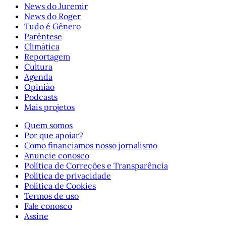
News do Juremir
News do Roger
Tudo é Gênero
Parêntese
Climática
Reportagem
Cultura
Agenda
Opinião
Podcasts
Mais projetos
Quem somos
Por que apoiar?
Como financiamos nosso jornalismo
Anuncie conosco
Política de Correções e Transparência
Política de privacidade
Política de Cookies
Termos de uso
Fale conosco
Assine