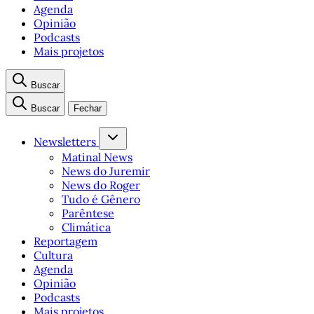
Agenda
Opinião
Podcasts
Mais projetos
Buscar
Buscar
Fechar
Newsletters
Matinal News
News do Juremir
News do Roger
Tudo é Gênero
Parêntese
Climática
Reportagem
Cultura
Agenda
Opinião
Podcasts
Mais projetos