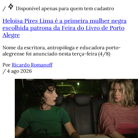
/
Disponível apenas para quem tem cadastro
Heloisa Pires Lima é a primeira mulher negra
escolhida patrona da Feira do Livro de Porto
Alegre
Nome da escritora, antropóloga e educadora porto-
alegrense foi anunciado nesta terça-feira (4/8)
Por
Ricardo Romanoff
/
4 ago 2026