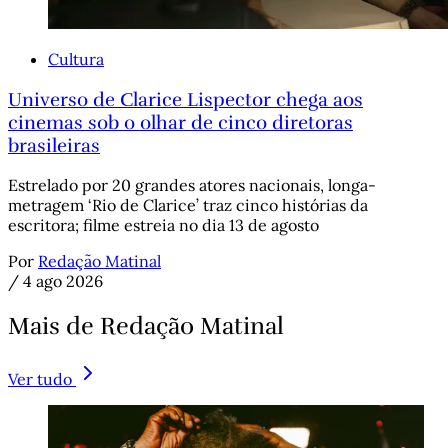
Cultura
Universo de Clarice Lispector chega aos
cinemas sob o olhar de cinco diretoras
brasileiras
Estrelado por 20 grandes atores nacionais, longa-
metragem ‘Rio de Clarice’ traz cinco histórias da
escritora; filme estreia no dia 13 de agosto
Por
Redação Matinal
/
4 ago 2026
Mais de Redação Matinal
Ver tudo