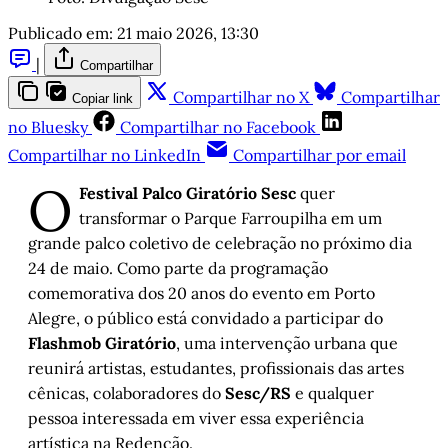
Publicado em:
21 maio 2026, 13:30
|
Compartilhar
Compartilhar no X
Compartilhar
Copiar link
no Bluesky
Compartilhar no Facebook
Compartilhar no LinkedIn
Compartilhar por email
O
Festival Palco Giratório Sesc
quer
transformar o Parque Farroupilha em um
grande palco coletivo de celebração no próximo dia
24 de maio. Como parte da programação
comemorativa dos 20 anos do evento em Porto
Alegre, o público está convidado a participar do
Flashmob Giratório
, uma intervenção urbana que
reunirá artistas, estudantes, profissionais das artes
cênicas, colaboradores do
Sesc/RS
e qualquer
pessoa interessada em viver essa experiência
artística na Redenção.