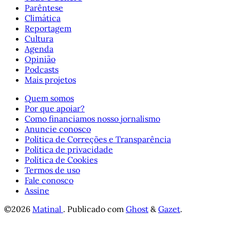
Parêntese
Climática
Reportagem
Cultura
Agenda
Opinião
Podcasts
Mais projetos
Quem somos
Por que apoiar?
Como financiamos nosso jornalismo
Anuncie conosco
Política de Correções e Transparência
Política de privacidade
Política de Cookies
Termos de uso
Fale conosco
Assine
©2026
Matinal
.
Publicado com
Ghost
&
Gazet
.