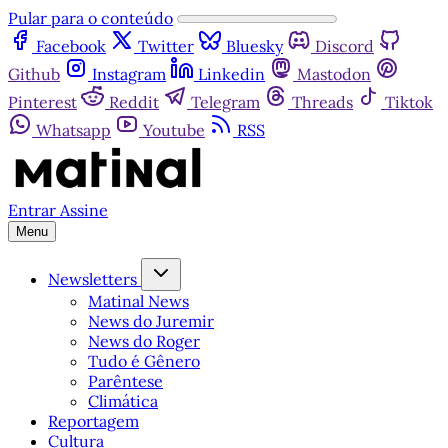
Pular para o conteúdo
Facebook
Twitter
Bluesky
Discord
Github
Instagram
Linkedin
Mastodon
Pinterest
Reddit
Telegram
Threads
Tiktok
Whatsapp
Youtube
RSS
Entrar
Assine
Menu
Newsletters
Matinal News
News do Juremir
News do Roger
Tudo é Gênero
Parêntese
Climática
Reportagem
Cultura