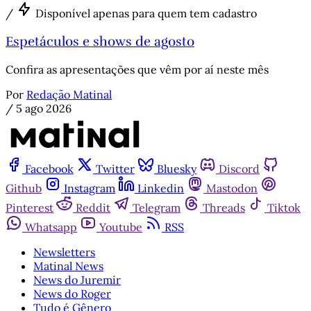
/
Disponível apenas para quem tem cadastro
Espetáculos e shows de agosto
Confira as apresentações que vêm por aí neste mês
Por
Redação Matinal
/
5 ago 2026
Facebook
Twitter
Bluesky
Discord
Github
Instagram
Linkedin
Mastodon
Pinterest
Reddit
Telegram
Threads
Tiktok
Whatsapp
Youtube
RSS
Newsletters
Matinal News
News do Juremir
News do Roger
Tudo é Gênero