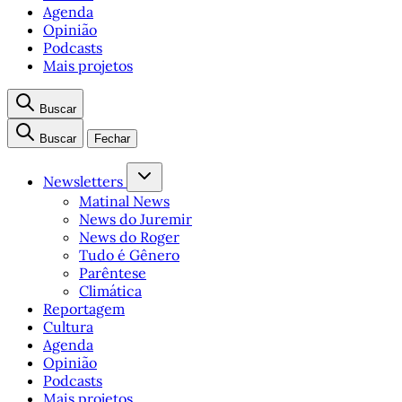
Agenda
Opinião
Podcasts
Mais projetos
Buscar
Buscar
Fechar
Newsletters
Matinal News
News do Juremir
News do Roger
Tudo é Gênero
Parêntese
Climática
Reportagem
Cultura
Agenda
Opinião
Podcasts
Mais projetos