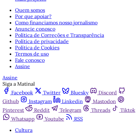
Quem somos
Por que apoiar?
Como financiamos nosso jornalismo
Anuncie conosco
Política de Correções e Transparência
Política de privacidade
Política de Cookies
Termos de uso
Fale conosco
Assine
Assine
Siga a Matinal
Facebook
Twitter
Bluesky
Discord
Github
Instagram
Linkedin
Mastodon
Pinterest
Reddit
Telegram
Threads
Tiktok
Whatsapp
Youtube
RSS
Cultura