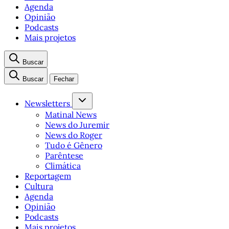
Agenda
Opinião
Podcasts
Mais projetos
Buscar
Buscar
Fechar
Newsletters
Matinal News
News do Juremir
News do Roger
Tudo é Gênero
Parêntese
Climática
Reportagem
Cultura
Agenda
Opinião
Podcasts
Mais projetos