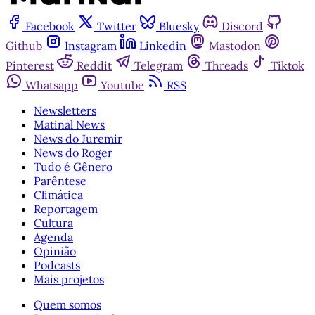
Facebook
Twitter
Bluesky
Discord
Github
Instagram
Linkedin
Mastodon
Pinterest
Reddit
Telegram
Threads
Tiktok
Whatsapp
Youtube
RSS
Newsletters
Matinal News
News do Juremir
News do Roger
Tudo é Gênero
Parêntese
Climática
Reportagem
Cultura
Agenda
Opinião
Podcasts
Mais projetos
Quem somos