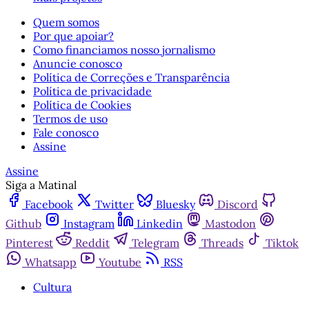
Quem somos
Por que apoiar?
Como financiamos nosso jornalismo
Anuncie conosco
Política de Correções e Transparência
Política de privacidade
Política de Cookies
Termos de uso
Fale conosco
Assine
Assine
Siga a Matinal
Facebook
Twitter
Bluesky
Discord
Github
Instagram
Linkedin
Mastodon
Pinterest
Reddit
Telegram
Threads
Tiktok
Whatsapp
Youtube
RSS
Cultura