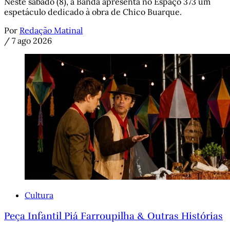
Neste sábado (8), a Banda apresenta no Espaço 373 um
espetáculo dedicado à obra de Chico Buarque.
Por
Redação Matinal
/
7 ago 2026
Cultura
Peça Infantil Piá Farroupilha & Outras Histórias