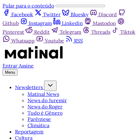
Pular para o conteúdo
Facebook
Twitter
Bluesky
Discord
Github
Instagram
Linkedin
Mastodon
Pinterest
Reddit
Telegram
Threads
Tiktok
Whatsapp
Youtube
RSS
Entrar
Assine
Menu
Newsletters
Matinal News
News do Juremir
News do Roger
Tudo é Gênero
Parêntese
Climática
Reportagem
Cultura