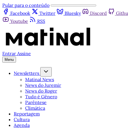
Pular para o conteúdo
Facebook
Twitter
Bluesky
Discord
Gith
Youtube
RSS
Entrar
Assine
Menu
Newsletters
Matinal News
News do Juremir
News do Roger
Tudo é Gênero
Parêntese
Climática
Reportagem
Cultura
Agenda