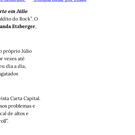
te em Júlio
ldito do Rock”. O
anda Etzberger
,
o próprio Júlio
r vezes até
eu dia a dia,
esgatados
ista Carta Capital.
rsos problemas e
al de altos e
ll”.