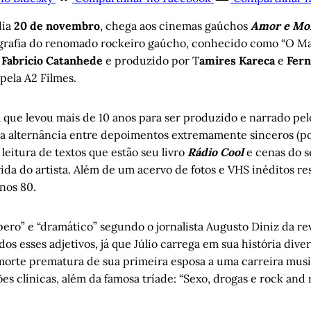
dia
20 de novembro
, chega aos cinemas gaúchos
Amor e Mor
ografia do renomado rockeiro gaúcho, conhecido como “O Ma
r
Fabrício Catanhede
e produzido por T
amires Kareca
e
Fern
pela A2 Filmes.
 que levou mais de 10 anos para ser produzido e narrado pel
 alternância entre depoimentos extremamente sinceros (po
leitura de textos que estão seu livro
Rádio Cool
e cenas do s
ida do artista. Além de um acervo de fotos e VHS inéditos r
nos 80.
pero” e “dramático” segundo o jornalista Augusto Diniz da rev
os esses adjetivos, já que Júlio carrega em sua história dive
morte prematura de sua primeira esposa a uma carreira music
es clínicas, além da famosa tríade: “Sexo, drogas e rock and ro