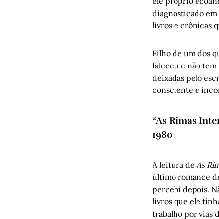
ele próprio ecoa
diagnosticado em 
livros e crônicas
Filho de um dos q
faleceu e não tem
deixadas pelo escr
consciente e inco
“As Rimas Inter
1980
A leitura de
As Rim
último romance de 
percebi depois. N
livros que ele tin
trabalho por vias d