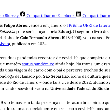
no Bluesky
Compartilhar no Facebook
Compartilhar 
is Felipe Abreu
venceu em janeiro o
I Prêmio UERJ de Litera
Sebastião
, que será lançada pela
Eduerj
. O segundo livro do 
sobrinho de
Caio Fernando Abreu
(1948–1996), vem na sequê
Aboio
), publicado em 2024.
cta duas pandemias recentes: de covid-19, que completa ci
, que mantém
status pandêmico
ainda hoje. Na trama, um dram
da uma viagem de carro com o pai e percorre trechos de sua
onólogo declamado por
São Sebastião
, ícone da cultura que
ade do Rio de Janeiro – onde Luis vive desde 2022, atuand
cursando pós-doutorado na
Universidade Federal do Rio de 
19 são temas sem tanta presença na literatura brasileira, o qu
ão do trauma, especialmente em relação à covid-19, mas ta