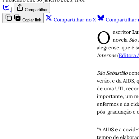
|
Compartilhar
Compartilhar no X
Compartilhar 
Copiar link
O
escritor
Lu
novela
São 
alegrense, que é 
Internas
(
Editora 
São Sebastião
cone
verão, e da AIDS
de uma UTI, recor
importante, um m
enfermos e da cid
pós-graduação e 
“A AIDS e a covid-
tempo de elaboraç