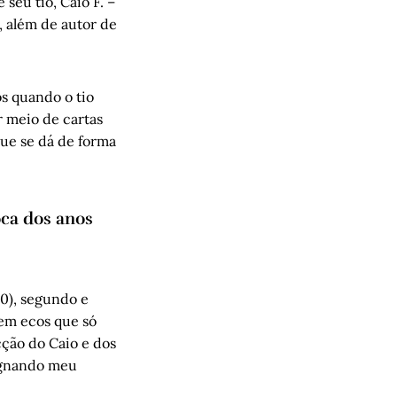
seu tio, Caio F. –
, além de autor de
os quando o tio
r meio de cartas
 que se dá de forma
oca dos anos
0), segundo e
tem ecos que só
cção do Caio e dos
regnando meu