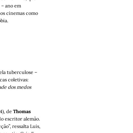
3 – ano em
 nos cinemas como
bia.
ela tuberculose –
as coletivas:
dade dos medos
4), de
Thomas
do escritor alemão.
ão”, ressalta Luis,