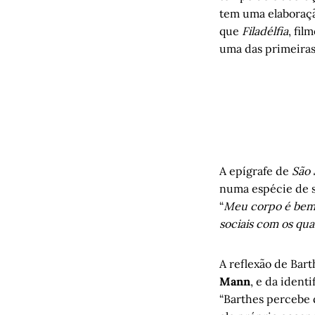
tem uma elaboração
que
Filadélfia
, fil
uma das primeiras
A epígrafe de
São 
numa espécie de s
“
Meu corpo é bem 
sociais com os qua
A reflexão de Bart
Mann
, e da ident
“Barthes percebe q