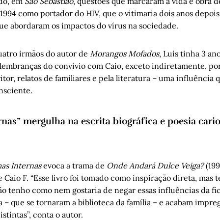
ndo, em
São Sebastião
, questões que marcaram a vida e obra de 
1994 como portador do HIV, que o vitimaria dois anos depois
 que abordaram os impactos do vírus na sociedade.
uatro irmãos do autor de
Morangos Mofados
, Luis tinha 3 an
 lembranças do convívio com Caio, exceto indiretamente, po
itor, relatos de familiares e pela literatura – uma influência
nsciente.
nas” mergulha na escrita biográfica e poesia cari
as Internas
evoca a trama de
Onde Andará Dulce Veiga?
(199
Caio F. “Esse livro foi tomado como inspiração direta, mas 
ão tenho como nem gostaria de negar essas influências da fi
ha – que se tornaram a biblioteca da família – e acabam imp
istintas”, conta o autor.