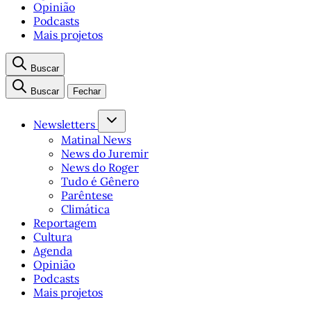
Opinião
Podcasts
Mais projetos
Buscar
Buscar
Fechar
Newsletters
Matinal News
News do Juremir
News do Roger
Tudo é Gênero
Parêntese
Climática
Reportagem
Cultura
Agenda
Opinião
Podcasts
Mais projetos