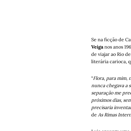
Se na ficção de Ca
Veiga
nos anos 196
de viajar ao Rio d
literária carioca,
“
Flora, para mim, 
nunca chegava a s
separação me preo
próximos dias, se
precisaria inventa
de
As Rimas Inter