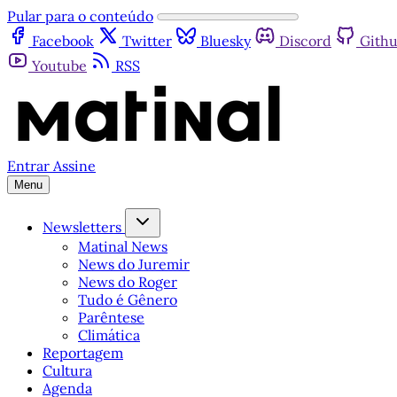
Pular para o conteúdo
Facebook
Twitter
Bluesky
Discord
Gith
Youtube
RSS
Entrar
Assine
Menu
Newsletters
Matinal News
News do Juremir
News do Roger
Tudo é Gênero
Parêntese
Climática
Reportagem
Cultura
Agenda