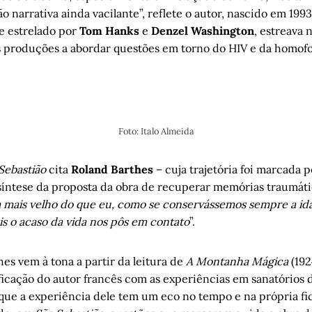
 narrativa ainda vacilante”, reflete o autor, nascido em 199
me estrelado por
Tom Hanks
e
Denzel Washington
, estreava
 produções a abordar questões em torno do HIV e da homofo
Foto: Italo Almeida
Sebastião
cita
Roland Barthes
– cuja trajetória foi marcada p
íntese da proposta da obra de recuperar memórias traumátic
mais velho do que eu, como se conservássemos sempre a i
is o acaso da vida nos pôs em contato
”.
hes vem à tona a partir da leitura de
A Montanha Mágica
(192
ificação do autor francês com as experiências em sanatórios 
ue a experiência dele tem um eco no tempo e na própria ficç