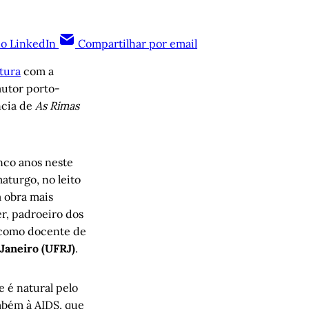
no LinkedIn
Compartilhar por email
tura
com a
autor porto-
ncia de
As Rimas
nco anos neste
aturgo, no leito
 obra mais
er, padroeiro dos
o como docente de
Janeiro (UFRJ)
.
e é natural pelo
mbém à AIDS, que