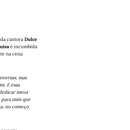
o da cantora
Dulce
uiza
é incumbida
nte na cena
onversas, mas
m. E essa
 dedicar meus
a para mim que
iza, no começo