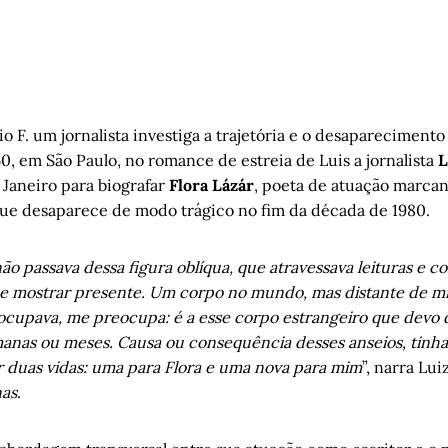
io F. um jornalista investiga a trajetória e o desapareciment
0, em São Paulo, no romance de estreia de Luis a jornalista
L
e Janeiro para biografar
Flora Lázár
, poeta de atuação marca
 que desaparece de modo trágico no fim da década de 1980.
não passava dessa figura oblíqua, que atravessava leituras e c
e mostrar presente. Um corpo no mundo, mas distante de mi
cupava, me preocupa: é a esse corpo estrangeiro que devo
manas ou meses. Causa ou consequência desses anseios, tinh
r duas vidas: uma para Flora e uma nova para mim
”, narra Lu
nas
.