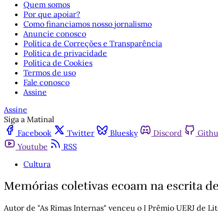
Quem somos
Por que apoiar?
Como financiamos nosso jornalismo
Anuncie conosco
Política de Correções e Transparência
Política de privacidade
Política de Cookies
Termos de uso
Fale conosco
Assine
Assine
Siga a Matinal
Facebook
Twitter
Bluesky
Discord
Gith
Youtube
RSS
Cultura
Memórias coletivas ecoam na escrita d
Autor de "As Rimas Internas" venceu o I Prêmio UERJ de Lit