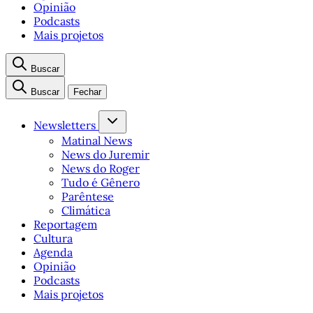
Opinião
Podcasts
Mais projetos
Buscar
Buscar
Fechar
Newsletters
Matinal News
News do Juremir
News do Roger
Tudo é Gênero
Parêntese
Climática
Reportagem
Cultura
Agenda
Opinião
Podcasts
Mais projetos