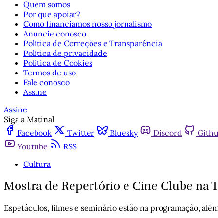
Quem somos
Por que apoiar?
Como financiamos nosso jornalismo
Anuncie conosco
Política de Correções e Transparência
Política de privacidade
Política de Cookies
Termos de uso
Fale conosco
Assine
Assine
Siga a Matinal
Facebook
Twitter
Bluesky
Discord
Gith
Youtube
RSS
Cultura
Mostra de Repertório e Cine Clube na T
Espetáculos, filmes e seminário estão na programação, alé