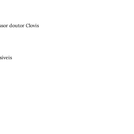
ssor doutor Clovis
síveis
"