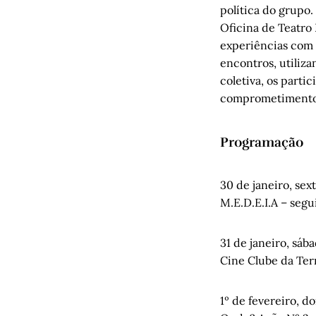
política do grupo.
Oficina de Teatro 
experiências com o
encontros, utiliza
coletiva, os part
comprometimento
Programação
30 de janeiro, sext
M.E.D.E.I.A – segu
31 de janeiro, sába
Cine Clube da Ter
1º de fevereiro, d