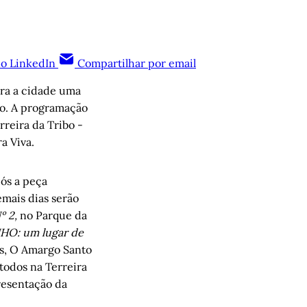
no LinkedIn
Compartilhar por email
ara a cidade uma
io. A programação
rreira da Tribo -
a Viva.
pós a peça
emais dias serão
º 2,
no Parque da
HO: um lugar de
es, O Amargo Santo
todos na Terreira
presentação da