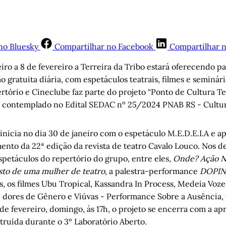
no Bluesky
Compartilhar no Facebook
Compartilhar 
eiro a 8 de fevereiro a Terreira da Tribo estará oferecendo p
 gratuita diária, com espetáculos teatrais, filmes e seminár
tório e Cineclube faz parte do projeto “Ponto de Cultura Te
 contemplado no Edital SEDAC nº 25/2024 PNAB RS - Cultur
nicia no dia 30 de janeiro com o espetáculo M.E.D.E.I.A e a
ento da 22ª edição da revista de teatro Cavalo Louco. Nos d
spetáculos do repertório do grupo, entre eles,
Onde? Ação N
sto de uma mulher de teatro
, a palestra-performance
DOPIN
is, os filmes Ubu Tropical, Kassandra In Process, Medeia Voz
ê, dores de Gênero e Viúvas - Performance Sobre a Ausência, 
 de fevereiro, domingo, às 17h, o projeto se encerra com a a
ruída durante o 3º Laboratório Aberto.