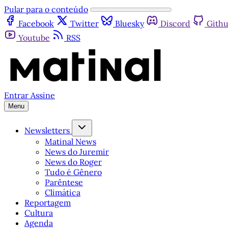
Pular para o conteúdo
Facebook
Twitter
Bluesky
Discord
Gith
Youtube
RSS
Entrar
Assine
Menu
Newsletters
Matinal News
News do Juremir
News do Roger
Tudo é Gênero
Parêntese
Climática
Reportagem
Cultura
Agenda