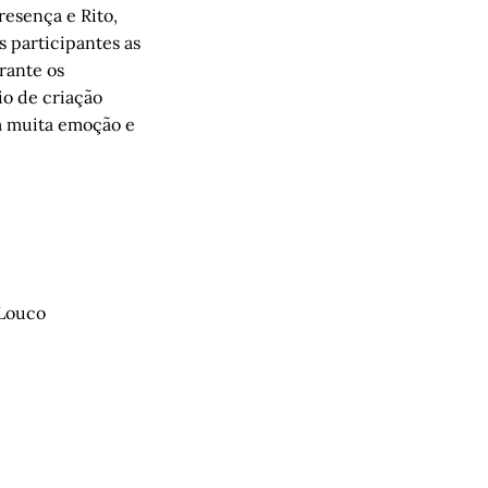
resença e Rito,
s participantes as
rante os
io de criação
om muita emoção e
 Louco