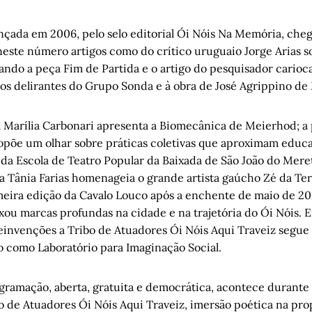
ançada em 2006, pelo selo editorial Ói Nóis Na Memória, ch
 neste número artigos como do crítico uruguaio Jorge Arias s
ando a peça Fim de Partida e o artigo do pesquisador carioc
os delirantes do Grupo Sonda e à obra de José Agrippino de 
ta Marília Carbonari apresenta a Biomecânica de Meierhod; a 
opõe um olhar sobre práticas coletivas que aproximam educa
ir da Escola de Teatro Popular da Baixada de São João do Mere
a Tânia Farias homenageia o grande artista gaúcho Zé da Ter
imeira edição da Cavalo Louco após a enchente de maio de 20
xou marcas profundas na cidade e na trajetória do Ói Nóis. 
reinvenções a Tribo de Atuadores Ói Nóis Aqui Traveiz segue
o como Laboratório para Imaginação Social.
ogramação, aberta, gratuita e democrática, acontece durante 
o de Atuadores Ói Nóis Aqui Traveiz, imersão poética na prop