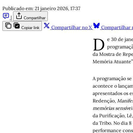
Publicado em:
21 janeiro 2026, 17:37
|
Compartilhar
Compartilhar no X
Compartilhar 
Copiar link
D
e 30 de jan
programação
da Mostra de Reper
Memória Atuante”
A programação se i
acontece o lançam
apresentados os e
Redenção,
Manife
memórias sensív
e
da Purificação, L
da Tribo. No dia 8
performance const