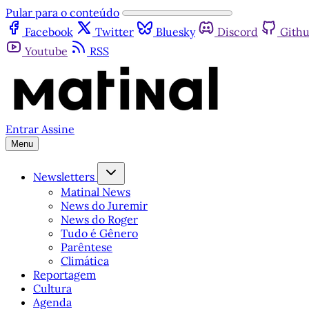
Pular para o conteúdo
Facebook
Twitter
Bluesky
Discord
Gith
Youtube
RSS
Entrar
Assine
Menu
Newsletters
Matinal News
News do Juremir
News do Roger
Tudo é Gênero
Parêntese
Climática
Reportagem
Cultura
Agenda