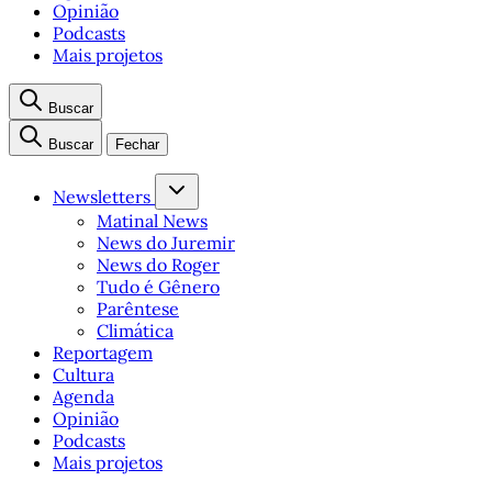
Opinião
Podcasts
Mais projetos
Buscar
Buscar
Fechar
Newsletters
Matinal News
News do Juremir
News do Roger
Tudo é Gênero
Parêntese
Climática
Reportagem
Cultura
Agenda
Opinião
Podcasts
Mais projetos