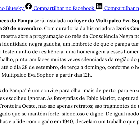
no Bluesky
Compartilhar no Facebook
Compartilhar 
aces do Pampa
será instalada no
foyer do Multipalco Eva S
 a 30 de novembro
. Com curadoria da historiadora
Doris Co
a mostra abre a programação do mês da Consciência Negra no
a identidade negra gaúcha, um lembrete de que o pampa ta
 testemunho de resiliência, uma homenagem a esses homen
abalho, pintaram faces muitas vezes silenciadas da região do
 até o dia 28 de setembro, de terça a domingo, conforme o h
Multipalco Eva Sopher, a partir das 12h.
s do Pampa" é um convite para olhar mais de perto, para enx
zes escolheu ignorar. As fotografias de Fábio Mariot, capturad
 Fronteira Oeste, não são apenas retratos; são fragmentos de
egado que se mantém forte, silencioso e digno. De igual mod
as e a lide com o gado em 1940, desvelam um trabalho que 