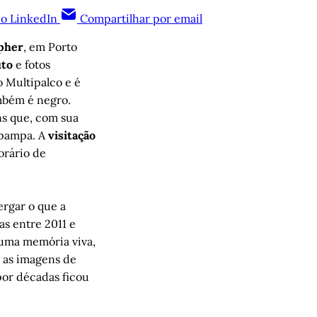
no LinkedIn
Compartilhar por email
opher
, em Porto
uto
e fotos
 Multipalco e é
mbém é negro.
s que, com sua
 pampa. A
visitação
orário de
ergar o que a
as entre 2011 e
 uma memória viva,
o as imagens de
por décadas ficou