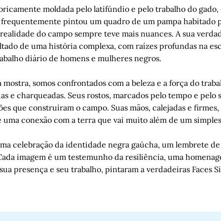
oricamente moldada pelo latifúndio e pelo trabalho do gado,
l frequentemente pintou um quadro de um pampa habitado p
a realidade do campo sempre teve mais nuances. A sua verdad
ultado de uma história complexa, com raízes profundas na es
trabalho diário de homens e mulheres negros.
 mostra, somos confrontados com a beleza e a força do trab
ias e charqueadas. Seus rostos, marcados pelo tempo e pelo 
ões que construíram o campo. Suas mãos, calejadas e firmes,
de uma conexão com a terra que vai muito além de um simples 
uma celebração da identidade negra gaúcha, um lembrete d
Cada imagem é um testemunho da resiliência, uma homenag
ua presença e seu trabalho, pintaram a verdadeiras Faces S