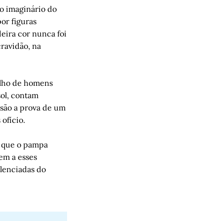
 o imaginário do
or figuras
eira cor nunca foi
cravidão, na
alho de homens
sol, contam
 são a prova de um
ofício.
e que o pampa
em a esses
ilenciadas do