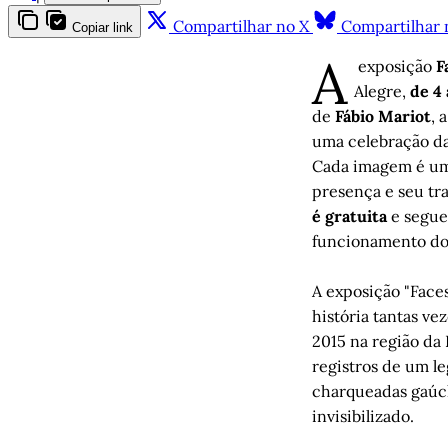
Compartilhar no X
Compartilhar 
Copiar link
A
exposição
F
Alegre,
de 4
de
Fábio Mariot
, 
uma celebração d
Cada imagem é um
presença e seu tr
é gratuita
e segue
funcionamento do 
A exposição "Face
história tantas ve
2015 na região da
registros de um l
charqueadas gaúch
invisibilizado.