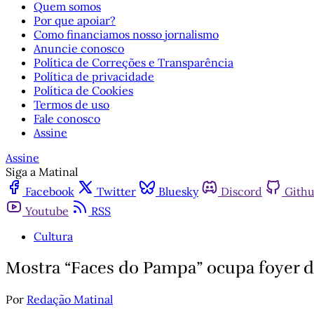
Quem somos
Por que apoiar?
Como financiamos nosso jornalismo
Anuncie conosco
Política de Correções e Transparência
Política de privacidade
Política de Cookies
Termos de uso
Fale conosco
Assine
Assine
Siga a Matinal
Facebook
Twitter
Bluesky
Discord
Gith
Youtube
RSS
Cultura
Mostra “Faces do Pampa” ocupa foyer d
Por
Redação Matinal