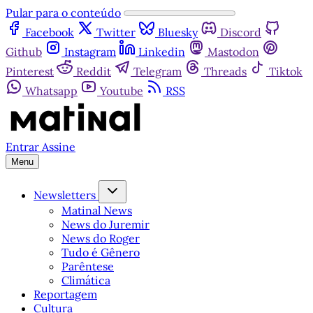
Pular para o conteúdo
Facebook
Twitter
Bluesky
Discord
Github
Instagram
Linkedin
Mastodon
Pinterest
Reddit
Telegram
Threads
Tiktok
Whatsapp
Youtube
RSS
Entrar
Assine
Menu
Newsletters
Matinal News
News do Juremir
News do Roger
Tudo é Gênero
Parêntese
Climática
Reportagem
Cultura