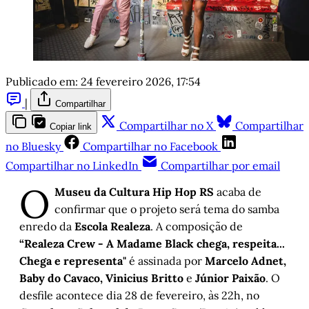
Publicado em:
24 fevereiro 2026, 17:54
|
Compartilhar
Compartilhar no X
Compartilhar
Copiar link
no Bluesky
Compartilhar no Facebook
Compartilhar no LinkedIn
Compartilhar por email
O
Museu da Cultura Hip Hop RS
acaba de
confirmar que o projeto será tema do samba
enredo da
Escola Realeza
. A composição de
“Realeza Crew - A Madame Black chega, respeita...
Chega e representa"
é assinada por
Marcelo Adnet,
Baby do Cavaco, Vinicius Britto
e
Júnior Paixão
. O
desfile acontece dia 28 de fevereiro, às 22h, no