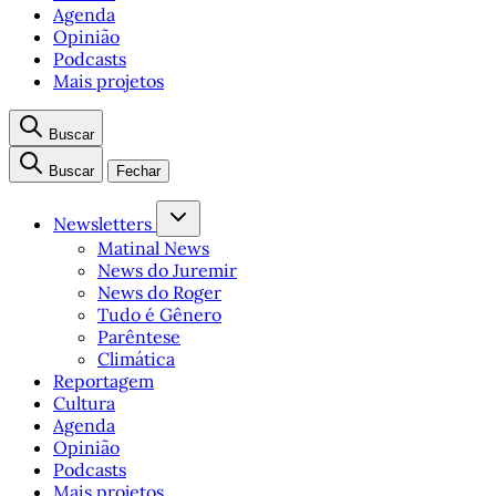
Agenda
Opinião
Podcasts
Mais projetos
Buscar
Buscar
Fechar
Newsletters
Matinal News
News do Juremir
News do Roger
Tudo é Gênero
Parêntese
Climática
Reportagem
Cultura
Agenda
Opinião
Podcasts
Mais projetos