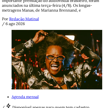
importante premiação do audiovisual brasileiro, foram
anunciados na última terça-feira (4/8). Os longas-
metragens Manas, de Marianna Brennand, e
Por
Redação Matinal
/
6 ago 2026
Agenda mensal
/
Disponível apenas para quem tem cadastro