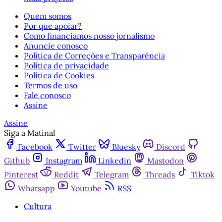
Quem somos
Por que apoiar?
Como financiamos nosso jornalismo
Anuncie conosco
Política de Correções e Transparência
Política de privacidade
Política de Cookies
Termos de uso
Fale conosco
Assine
Assine
Siga a Matinal
Facebook
Twitter
Bluesky
Discord
Github
Instagram
Linkedin
Mastodon
Pinterest
Reddit
Telegram
Threads
Tiktok
Whatsapp
Youtube
RSS
Cultura