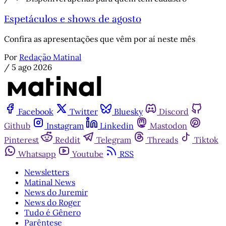
Espetáculos e shows de agosto
Confira as apresentações que vêm por aí neste mês
Por
Redação Matinal
/
5 ago 2026
Facebook
Twitter
Bluesky
Discord
Github
Instagram
Linkedin
Mastodon
Pinterest
Reddit
Telegram
Threads
Tiktok
Whatsapp
Youtube
RSS
Newsletters
Matinal News
News do Juremir
News do Roger
Tudo é Gênero
Parêntese