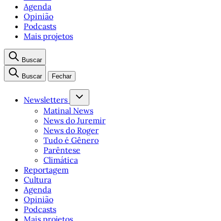
Agenda
Opinião
Podcasts
Mais projetos
Buscar
Buscar
Fechar
Newsletters
Matinal News
News do Juremir
News do Roger
Tudo é Gênero
Parêntese
Climática
Reportagem
Cultura
Agenda
Opinião
Podcasts
Mais projetos