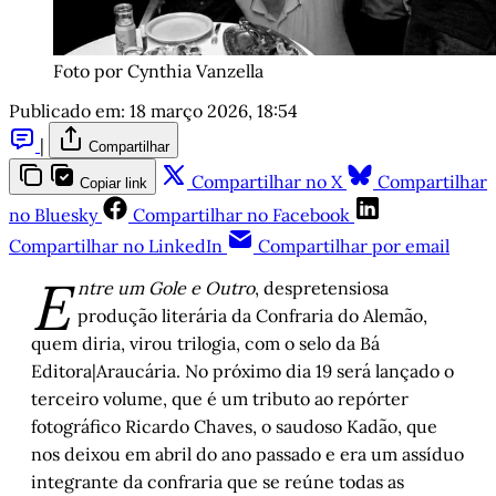
Foto por Cynthia Vanzella
Publicado em:
18 março 2026, 18:54
|
Compartilhar
Compartilhar no X
Compartilhar
Copiar link
no Bluesky
Compartilhar no Facebook
Compartilhar no LinkedIn
Compartilhar por email
E
ntre um Gole e Outro
, despretensiosa
produção literária da Confraria do Alemão,
quem diria, virou trilogia, com o selo da Bá
Editora|Araucária. No próximo dia 19 será lançado o
terceiro volume, que é um tributo ao repórter
fotográfico Ricardo Chaves, o saudoso Kadão, que
nos deixou em abril do ano passado e era um assíduo
integrante da confraria que se reúne todas as