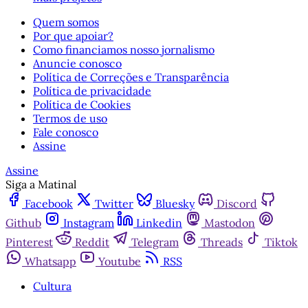
Quem somos
Por que apoiar?
Como financiamos nosso jornalismo
Anuncie conosco
Política de Correções e Transparência
Política de privacidade
Política de Cookies
Termos de uso
Fale conosco
Assine
Assine
Siga a Matinal
Facebook
Twitter
Bluesky
Discord
Github
Instagram
Linkedin
Mastodon
Pinterest
Reddit
Telegram
Threads
Tiktok
Whatsapp
Youtube
RSS
Cultura