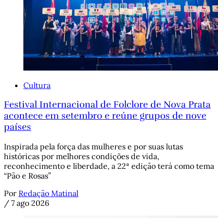
Cultura
Festival Internacional de Folclore de Nova Prata
acontece em setembro e reúne grupos de nove
países
Inspirada pela força das mulheres e por suas lutas
históricas por melhores condições de vida,
reconhecimento e liberdade, a 22ª edição terá como tema
“Pão e Rosas”
Por
Redação Matinal
/
7 ago 2026