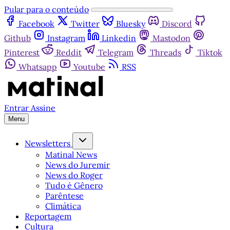
Pular para o conteúdo
Facebook
Twitter
Bluesky
Discord
Github
Instagram
Linkedin
Mastodon
Pinterest
Reddit
Telegram
Threads
Tiktok
Whatsapp
Youtube
RSS
Entrar
Assine
Menu
Newsletters
Matinal News
News do Juremir
News do Roger
Tudo é Gênero
Parêntese
Climática
Reportagem
Cultura