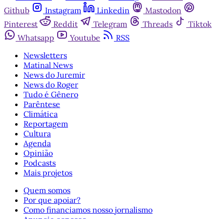
Github
Instagram
Linkedin
Mastodon
Pinterest
Reddit
Telegram
Threads
Tiktok
Whatsapp
Youtube
RSS
Newsletters
Matinal News
News do Juremir
News do Roger
Tudo é Gênero
Parêntese
Climática
Reportagem
Cultura
Agenda
Opinião
Podcasts
Mais projetos
Quem somos
Por que apoiar?
Como financiamos nosso jornalismo