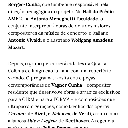
Borges-Cunha
, que também é responsável pela
direção pedagógica do projeto. No
Hall do Prédio
AMF 2
,
na
Antonio Meneghetti Faculdade
, o
conjunto interpretará obras de dois dos maiores
compositores da música de concerto: o italiano
Antonio Vivaldi
e o austríaco
Wolfgang Amadeus
Mozart
.
Depois, o grupo percorrerá cidades da Quarta
Colônia de Imigração Italiana com um repertório
variado. O programa transita entre peças
contemporâneas de
Vagner Cunha
– compositor
residente que desenvolve obras e arranjos exclusivos
para a OJRM e para a FORMA – e composições que
ultrapassam gerações, como trechos das óperas
Carmen
, de
Bizet
, e
Nabucco
, de
Verdi
, assim como
a famosa
Ode à Alegria
, de
Beethoven
. A regência
será do maestro
Julian Ramos
, sempre