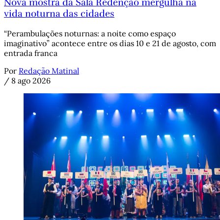
Nova mostra da Sala Redenção mergulha na
vida noturna das cidades
“Perambulações noturnas: a noite como espaço
imaginativo” acontece entre os dias 10 e 21 de agosto, com
entrada franca
Por
Redação Matinal
/
8 ago 2026