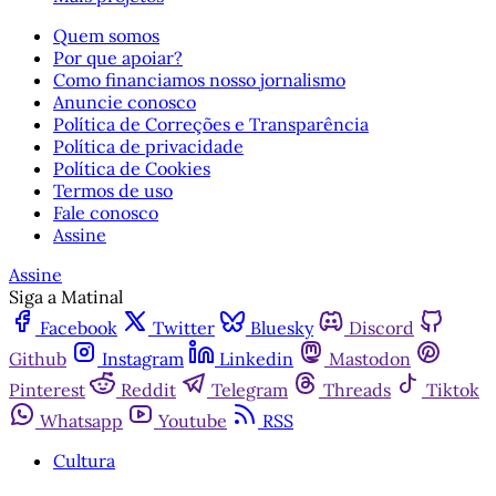
Quem somos
Por que apoiar?
Como financiamos nosso jornalismo
Anuncie conosco
Política de Correções e Transparência
Política de privacidade
Política de Cookies
Termos de uso
Fale conosco
Assine
Assine
Siga a Matinal
Facebook
Twitter
Bluesky
Discord
Github
Instagram
Linkedin
Mastodon
Pinterest
Reddit
Telegram
Threads
Tiktok
Whatsapp
Youtube
RSS
Cultura