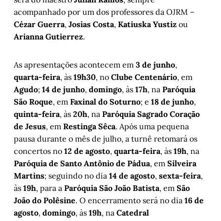
acompanhado por um dos professores da OJRM –
Cézar Guerra
,
Josias Costa
,
Katiuska Yustiz
ou
Arianna Gutierrez
.
As apresentações acontecem em
3 de junho
,
quarta-feira
, às
19h30
, no
Clube Centenário
, em
Agudo
;
14 de junho
,
domingo
, às
17h
,
na
Paróquia
São Roque
, em
Faxinal do Soturno
; e
18 de junho
,
quinta-feira
, às
20h
, na
Paróquia Sagrado Coração
de Jesus
, em
Restinga Sêca
. Após uma pequena
pausa durante o mês de julho, a turnê retomará os
concertos no
12 de agosto
,
quarta-feira
, às
19h
, na
Paróquia de Santo Antônio de Pádua
, em
Silveira
Martins
; seguindo no dia
14 de agosto
,
sexta-feira
,
às
19h
, para a
Paróquia São João Batista
, em
São
João do Polêsine
. O encerramento será no
dia
16 de
agosto
,
domingo
, às
19h
, na
Catedral