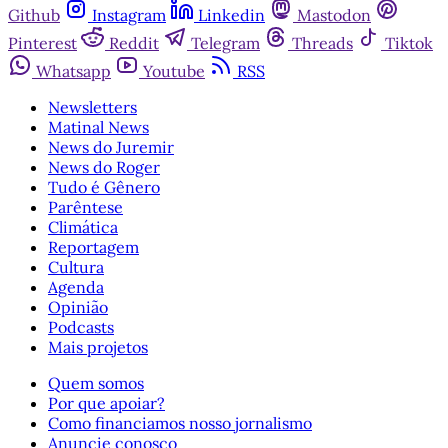
Github
Instagram
Linkedin
Mastodon
Pinterest
Reddit
Telegram
Threads
Tiktok
Whatsapp
Youtube
RSS
Newsletters
Matinal News
News do Juremir
News do Roger
Tudo é Gênero
Parêntese
Climática
Reportagem
Cultura
Agenda
Opinião
Podcasts
Mais projetos
Quem somos
Por que apoiar?
Como financiamos nosso jornalismo
Anuncie conosco