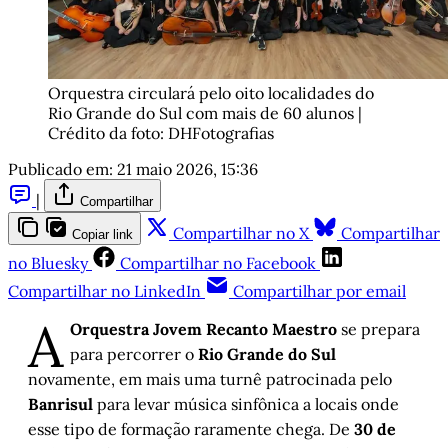
Orquestra circulará pelo oito localidades do 
Rio Grande do Sul com mais de 60 alunos | 
Crédito da foto: DHFotografias
Publicado em:
21 maio 2026, 15:36
|
Compartilhar
Compartilhar no X
Compartilhar
Copiar link
no Bluesky
Compartilhar no Facebook
Compartilhar no LinkedIn
Compartilhar por email
A
Orquestra Jovem Recanto Maestro
se prepara
para percorrer o
Rio Grande do Sul
novamente, em mais uma turnê patrocinada pelo
Banrisul
para levar música sinfônica a locais onde
esse tipo de formação raramente chega. De
30 de