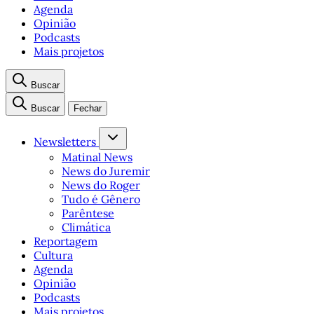
Agenda
Opinião
Podcasts
Mais projetos
Buscar
Buscar
Fechar
Newsletters
Matinal News
News do Juremir
News do Roger
Tudo é Gênero
Parêntese
Climática
Reportagem
Cultura
Agenda
Opinião
Podcasts
Mais projetos