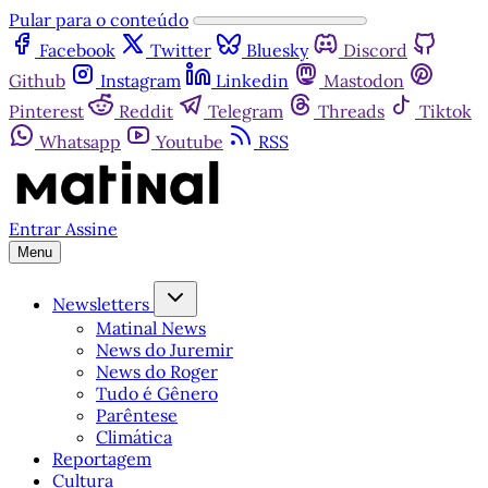
Pular para o conteúdo
Facebook
Twitter
Bluesky
Discord
Github
Instagram
Linkedin
Mastodon
Pinterest
Reddit
Telegram
Threads
Tiktok
Whatsapp
Youtube
RSS
Entrar
Assine
Menu
Newsletters
Matinal News
News do Juremir
News do Roger
Tudo é Gênero
Parêntese
Climática
Reportagem
Cultura