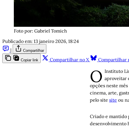
Foto por: Gabriel Tomich
Publicado em:
13 janeiro 2026, 18:24
|
Compartilhar
Compartilhar no X
Compartilhar 
Copiar link
O
Instituto 
aproveitar 
opções neste mês 
cinema, arte, gastr
pelo site
site
ou na
Criado e mantido 
desenvolvimento h