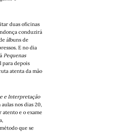
tar duas oficinas
 Mendonça conduzirá
 de álbuns de
ressos. E no dia
rá
Pequenas
l para depois
scuta atenta da mão
e e Interpretação
 aulas nos dias 20,
ar atento e o exame
a,
, método que se