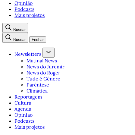
Opinião
Podcasts
Mais projetos
Buscar
Buscar
Fechar
Newsletters
Matinal News
News do Juremir
News do Roger
Tudo é Gênero
Parêntese
Climática
Reportagem
Cultura
Agenda
Opinião
Podcasts
Mais projetos