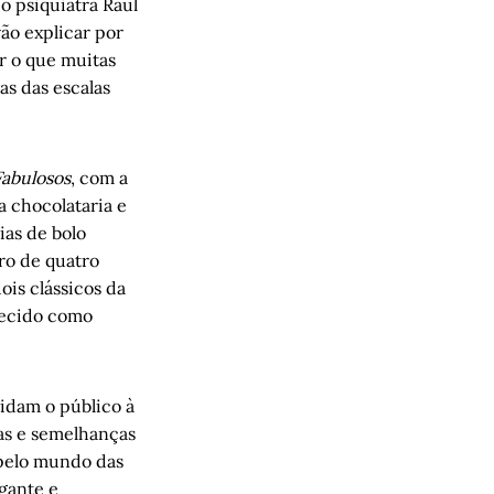
o psiquiatra Raul
vão explicar por
r o que muitas
as das escalas
Fabulosos
, com a
a chocolataria e
ias de bolo
aro de quatro
ois clássicos da
hecido como
vidam o público à
as e semelhanças
pelo mundo das
gante e