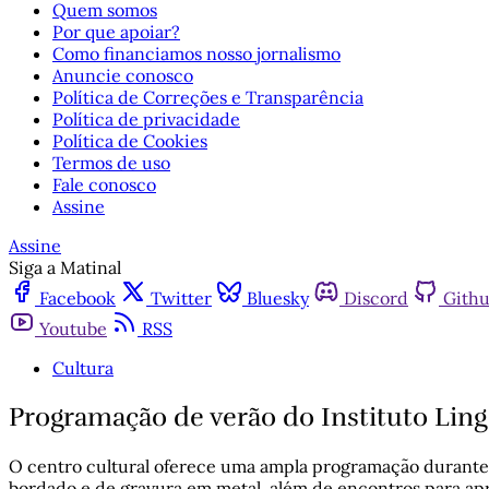
Quem somos
Por que apoiar?
Como financiamos nosso jornalismo
Anuncie conosco
Política de Correções e Transparência
Política de privacidade
Política de Cookies
Termos de uso
Fale conosco
Assine
Assine
Siga a Matinal
Facebook
Twitter
Bluesky
Discord
Gith
Youtube
RSS
Cultura
Programação de verão do Instituto Ling 
O centro cultural oferece uma ampla programação durante o
bordado e de gravura em metal, além de encontros para apr