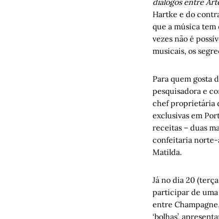
diálogos entre Art
Hartke e do contra
que a música tem 
vezes não é possív
musicais, os segr
Para quem gosta d
pesquisadora e con
chef proprietária 
exclusivas em Port
receitas – duas m
confeitaria norte
Matilda.
Já no dia 20 (terç
participar de uma
entre Champagne, 
‘bolhas’, apresen