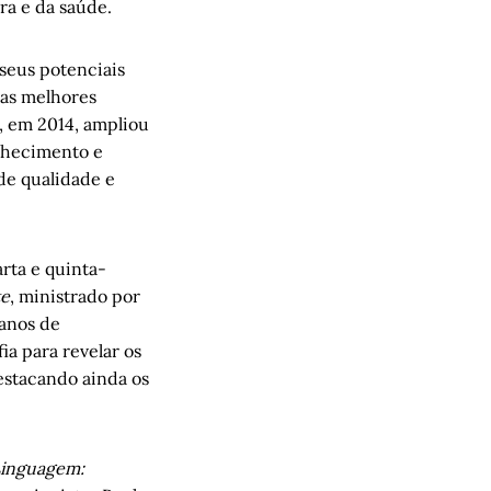
ra e da saúde.
 seus potenciais
 as melhores
, em 2014, ampliou
onhecimento e
de qualidade e
arta e quinta-
te
, ministrado por
 anos de
ia para revelar os
estacando ainda os
Linguagem: