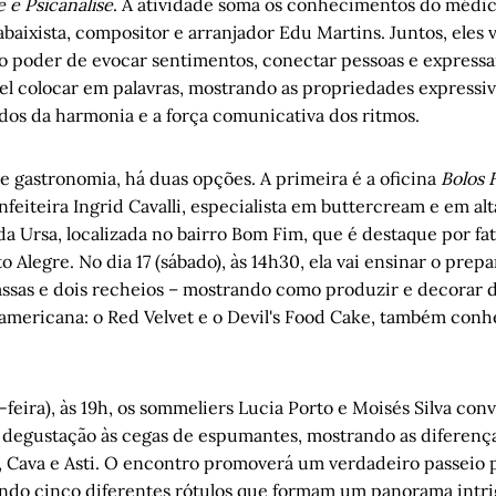
e e Psicanálise
. A atividade soma os conhecimentos do médic
baixista, compositor e arranjador Edu Martins. Juntos, eles 
o poder de evocar sentimentos, conectar pessoas e expressa
el colocar em palavras, mostrando as propriedades expressiv
edos da harmonia e a força comunicativa dos ritmos.
e gastronomia, há duas opções. A primeira é a oficina
Bolos 
feiteira Ingrid Cavalli, especialista em buttercream e em alt
da Ursa, localizada no bairro Bom Fim, que é destaque por fat
o Alegre. No dia 17 (sábado), às 14h30, ela vai ensinar o prep
assas e dois recheios – mostrando como produzir e decorar d
-americana: o Red Velvet e o Devil's Food Cake, também con
a-feira), às 19h, os sommeliers Lucia Porto e Moisés Silva con
 degustação às cegas de espumantes, mostrando as diferenç
Cava e Asti. O encontro promoverá um verdadeiro passeio 
tando cinco diferentes rótulos que formam um panorama intri