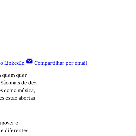
no LinkedIn
Compartilhar por email
ra quem quer
 São mais de dez
os como música,
ões estão abertas
omover o
e diferentes