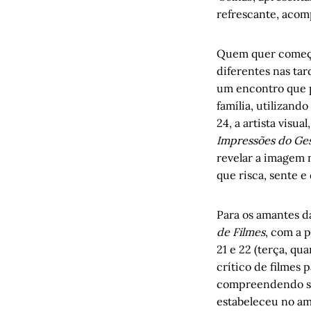
refrescante, acom
Quem quer começar
diferentes nas tar
um encontro que pr
família, utilizand
24, a artista visu
Impressões do Ges
revelar a imagem n
que risca, sente e
Para os amantes d
de Filmes
, com a p
21 e 22 (terça, qu
crítico de filmes 
compreendendo sig
estabeleceu no am