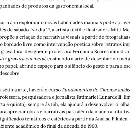
panhados de produtos da gastronomia local.
 o ano explorando novas habilidades manuais pode aprovei
des de sábado. No dia 17, a artista têxtil e ilustradora Mitti
opõe a criação de narrativas visuais a partir de fotografias
o o bordado livre como intervenção poética sobre retratos imp
al, gravadora, designer e professora Fernanda Soares ministra
to: gravura em metal
, ensinando a arte de desenhar no meta
o papel, abrindo espaço para o silêncio do gesto e para a e
 descobre.
a sétima arte, haverá o curso
Fundamentos do Cinema: anális
rofessora, pesquisadora e jornalista Fatimarlei Lunardelli. Em
arta e quinta), sempre às 16h, ela ajudará a desenvolver o olh
para apreciar obras e narrativas para além da maneira intuitiv
nificados temáticos e estéticos a partir da Análise Fílmica
biente acadêmico do final da década de 1960.