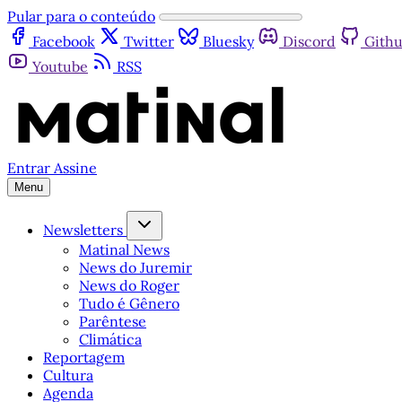
Pular para o conteúdo
Facebook
Twitter
Bluesky
Discord
Gith
Youtube
RSS
Entrar
Assine
Menu
Newsletters
Matinal News
News do Juremir
News do Roger
Tudo é Gênero
Parêntese
Climática
Reportagem
Cultura
Agenda