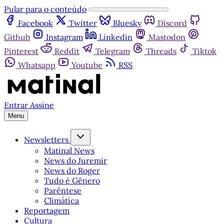
Pular para o conteúdo
Facebook
Twitter
Bluesky
Discord
Github
Instagram
Linkedin
Mastodon
Pinterest
Reddit
Telegram
Threads
Tiktok
Whatsapp
Youtube
RSS
Entrar
Assine
Menu
Newsletters
Matinal News
News do Juremir
News do Roger
Tudo é Gênero
Parêntese
Climática
Reportagem
Cultura