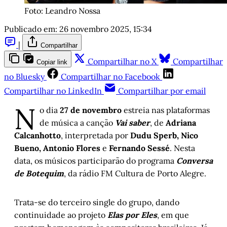
Foto: Leandro Nossa
Publicado em:
26 novembro 2025, 15:34
|
Compartilhar
Compartilhar no X
Compartilhar
Copiar link
no Bluesky
Compartilhar no Facebook
Compartilhar no LinkedIn
Compartilhar por email
N
o dia
27 de novembro
estreia nas plataformas
de música a canção
Vai saber
, de
Adriana
Calcanhotto
, interpretada por
Dudu Sperb, Nico
Bueno, Antonio Flores
e
Fernando Sessé
. Nesta
data, os músicos participarão do programa
Conversa
de Botequim
, da rádio FM Cultura de Porto Alegre.
Trata-se do terceiro single do grupo, dando
continuidade ao projeto
Elas por Eles
, em que