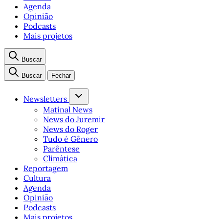
Agenda
Opinião
Podcasts
Mais projetos
Buscar
Buscar
Fechar
Newsletters
Matinal News
News do Juremir
News do Roger
Tudo é Gênero
Parêntese
Climática
Reportagem
Cultura
Agenda
Opinião
Podcasts
Mais projetos