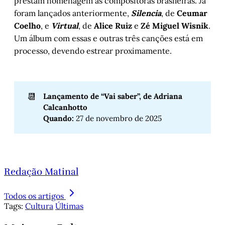
prestam homenagem às compositoras brasileiras. Já
foram lançados anteriormente,
Silencia
, de
Ceumar
Coelho
, e
Virtual
, de
Alice Ruiz
e
Zé Miguel Wisnik
.
Um álbum com essas e outras três canções está em
processo, devendo estrear proximamente.
📆
Lançamento de “Vai saber”, de Adriana 
Calcanhotto
Quando: 
27 de novembro de 2025
Redação Matinal
Todos os artigos
Tags:
Cultura
Últimas