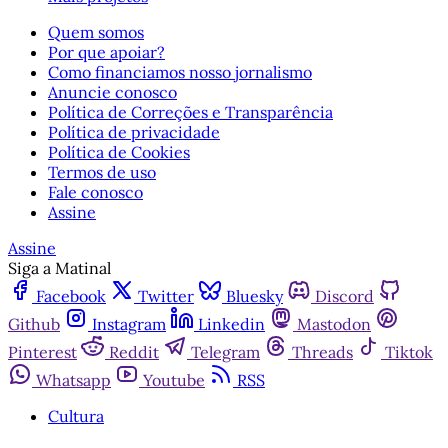
Quem somos
Por que apoiar?
Como financiamos nosso jornalismo
Anuncie conosco
Política de Correções e Transparência
Política de privacidade
Política de Cookies
Termos de uso
Fale conosco
Assine
Assine
Siga a Matinal
Facebook
Twitter
Bluesky
Discord
Github
Instagram
Linkedin
Mastodon
Pinterest
Reddit
Telegram
Threads
Tiktok
Whatsapp
Youtube
RSS
Cultura