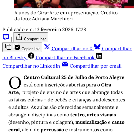
Alunos do Gira-Arte em apresentação. Crédito 
da foto: Adriana Marchiori
Publicado em:
13 fevereiro 2026, 17:28
|
Compartilhar
Compartilhar no X
Compartilhar
Copiar link
no Bluesky
Compartilhar no Facebook
Compartilhar no LinkedIn
Compartilhar por email
O
Centro Cultural 25 de Julho de Porto Alegre
está com inscrições abertas para o
Gira-
Arte
, projeto de ensino de artes que abrange todas
as faixas etárias – de bebês e crianças a adolescentes
e adultos. As aulas são oferecidas semanalmente e
abrangem disciplinas como
teatro
,
artes visuais
(desenho, pintura e colagem),
musicalização
e
canto
coral
, além de
percussão
e instrumentos como