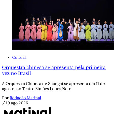
Cultura
Orquestra chinesa se apresenta pela primeira
vez no Brasil
A Orquestra Chinesa de Shangai se apresenta dia 11 de
agosto, no Teatro Simões Lopes Neto
Por
Redação Matinal
/
10 ago 2026