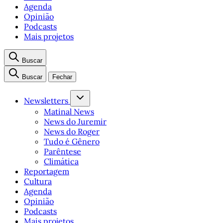
Agenda
Opinião
Podcasts
Mais projetos
Buscar
Buscar
Fechar
Newsletters
Matinal News
News do Juremir
News do Roger
Tudo é Gênero
Parêntese
Climática
Reportagem
Cultura
Agenda
Opinião
Podcasts
Mais projetos