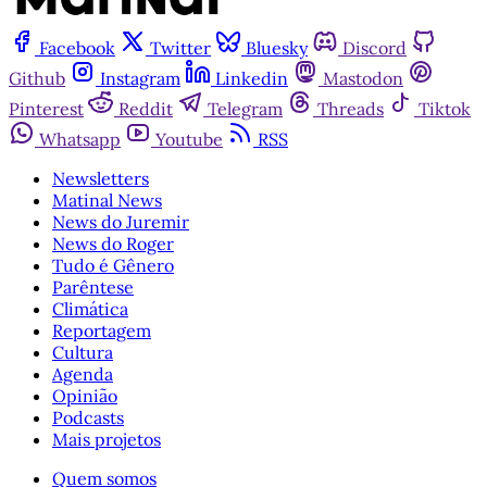
Facebook
Twitter
Bluesky
Discord
Github
Instagram
Linkedin
Mastodon
Pinterest
Reddit
Telegram
Threads
Tiktok
Whatsapp
Youtube
RSS
Newsletters
Matinal News
News do Juremir
News do Roger
Tudo é Gênero
Parêntese
Climática
Reportagem
Cultura
Agenda
Opinião
Podcasts
Mais projetos
Quem somos