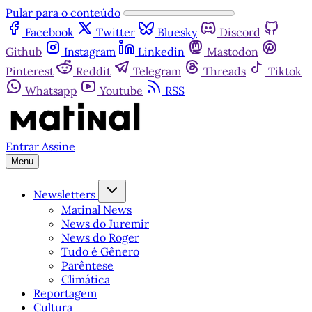
Pular para o conteúdo
Facebook
Twitter
Bluesky
Discord
Github
Instagram
Linkedin
Mastodon
Pinterest
Reddit
Telegram
Threads
Tiktok
Whatsapp
Youtube
RSS
Entrar
Assine
Menu
Newsletters
Matinal News
News do Juremir
News do Roger
Tudo é Gênero
Parêntese
Climática
Reportagem
Cultura