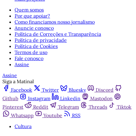
Quem somos
Por que apoiar?
Como financiamos nosso jornalismo
Anuncie conosco
Política de Correções e Transparência
Política de privacidade
Política de Cookies
Termos de uso
Fale conosco
Assine
Assine
Siga a Matinal
Facebook
Twitter
Bluesky
Discord
Github
Instagram
Linkedin
Mastodon
Pinterest
Reddit
Telegram
Threads
Tiktok
Whatsapp
Youtube
RSS
Cultura