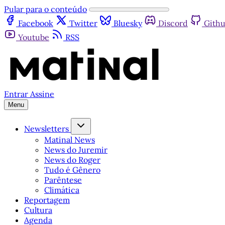
Pular para o conteúdo
Facebook
Twitter
Bluesky
Discord
Gith
Youtube
RSS
Entrar
Assine
Menu
Newsletters
Matinal News
News do Juremir
News do Roger
Tudo é Gênero
Parêntese
Climática
Reportagem
Cultura
Agenda