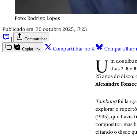
Foto: Rodrigo Lopes
Publicado em:
30 outubro 2025, 17:23
|
Compartilhar
Compartilhar no X
Compartilhar 
Copiar link
U
m dos álbun
dias
7
,
8
e
9
25 anos do disco, 
Alexandre Fonsec
Tambong
foi lanç
explorar o repertó
(1995), que havia
compositor, mas ha
citando o disco q