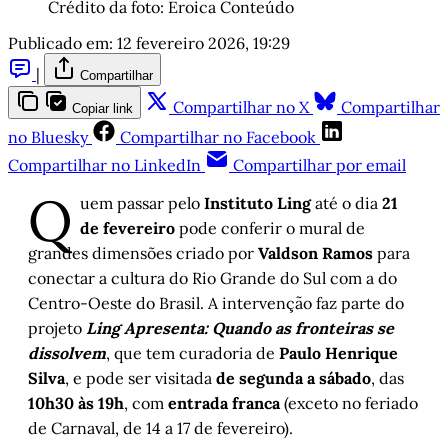
Crédito da foto: Eroica Conteúdo
Publicado em:
12 fevereiro 2026, 19:29
|
Compartilhar
Compartilhar no X
Compartilhar
Copiar link
no Bluesky
Compartilhar no Facebook
Compartilhar no LinkedIn
Compartilhar por email
Q
uem passar pelo
Instituto Ling
até o dia
21
de fevereiro
pode conferir o mural de
grandes dimensões criado por
Valdson Ramos
para
conectar a cultura do Rio Grande do Sul com a do
Centro-Oeste do Brasil. A intervenção faz parte do
projeto
Ling Apresenta: Quando as fronteiras se
dissolvem
, que tem curadoria de
Paulo Henrique
Silva
, e pode ser visitada
de segunda a sábado
, das
10h30 às 19h
, com
entrada franca
(exceto no feriado
de Carnaval, de 14 a 17 de fevereiro).