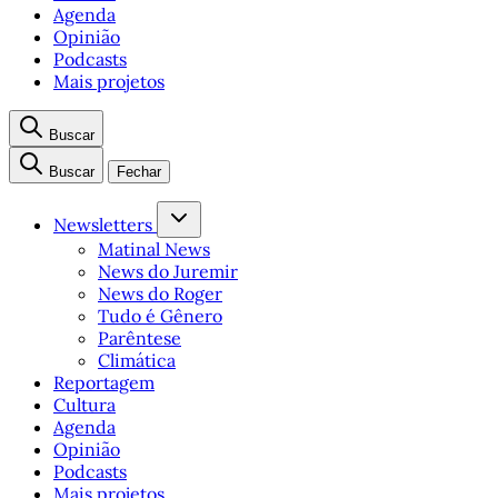
Agenda
Opinião
Podcasts
Mais projetos
Buscar
Buscar
Fechar
Newsletters
Matinal News
News do Juremir
News do Roger
Tudo é Gênero
Parêntese
Climática
Reportagem
Cultura
Agenda
Opinião
Podcasts
Mais projetos