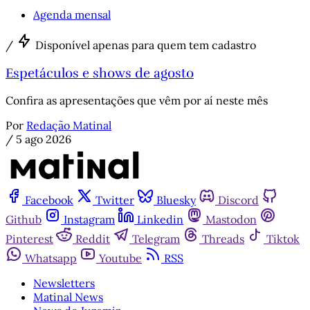
Agenda mensal
/
Disponível apenas para quem tem cadastro
Espetáculos e shows de agosto
Confira as apresentações que vêm por aí neste mês
Por
Redação Matinal
/
5 ago 2026
Facebook
Twitter
Bluesky
Discord
Github
Instagram
Linkedin
Mastodon
Pinterest
Reddit
Telegram
Threads
Tiktok
Whatsapp
Youtube
RSS
Newsletters
Matinal News