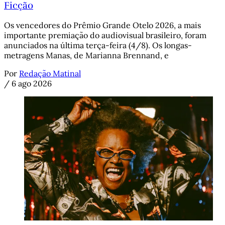
Ficção
Os vencedores do Prêmio Grande Otelo 2026, a mais
importante premiação do audiovisual brasileiro, foram
anunciados na última terça-feira (4/8). Os longas-
metragens Manas, de Marianna Brennand, e
Por
Redação Matinal
/
6 ago 2026