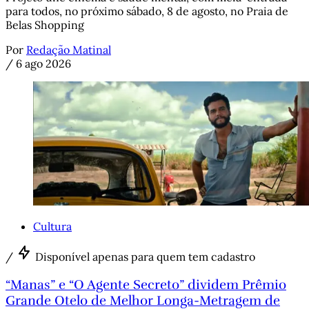
para todos, no próximo sábado, 8 de agosto, no Praia de
Belas Shopping
Por
Redação Matinal
/
6 ago 2026
Cultura
/
Disponível apenas para quem tem cadastro
“Manas” e “O Agente Secreto” dividem Prêmio
Grande Otelo de Melhor Longa-Metragem de