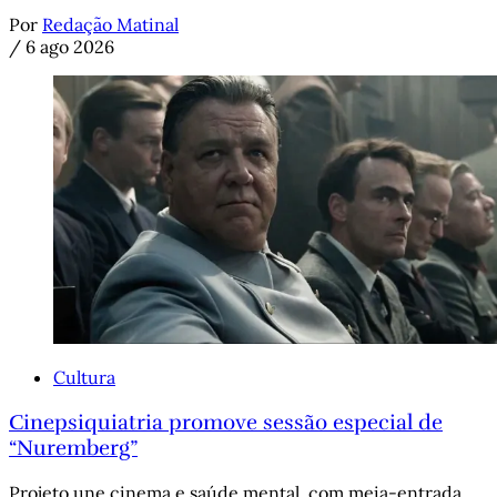
Por
Redação Matinal
/
6 ago 2026
Cultura
Cinepsiquiatria promove sessão especial de
“Nuremberg”
Projeto une cinema e saúde mental, com meia-entrada