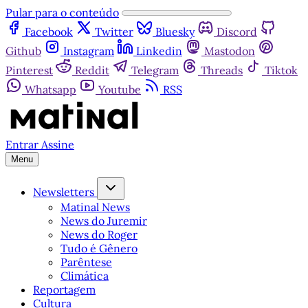
Pular para o conteúdo
Facebook
Twitter
Bluesky
Discord
Github
Instagram
Linkedin
Mastodon
Pinterest
Reddit
Telegram
Threads
Tiktok
Whatsapp
Youtube
RSS
Entrar
Assine
Menu
Newsletters
Matinal News
News do Juremir
News do Roger
Tudo é Gênero
Parêntese
Climática
Reportagem
Cultura