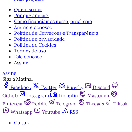
Quem somos
Por que apoiar?
Como financiamos nosso jornalismo
Anuncie conosco
Política de Correções e Transparência
Política de privacidade
Política de Cookies
Termos de uso
Fale conosco
Assine
Assine
Siga a Matinal
Facebook
Twitter
Bluesky
Discord
Github
Instagram
Linkedin
Mastodon
Pinterest
Reddit
Telegram
Threads
Tiktok
Whatsapp
Youtube
RSS
Cultura