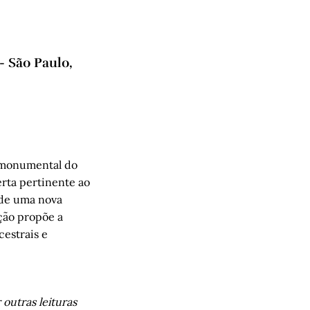
 São Paulo,
 monumental do
rta pertinente ao
 de uma nova
ção propõe a
cestrais e
 outras leituras