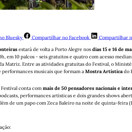
no Bluesky
Compartilhar no Facebook
Compartilhar 
onteiras
estará de volta a Porto Alegre nos
dias 15 e 16 de ma
0h, em 10 palcos - seis gratuitos e quatro com acesso median
a Matriz. Entre as atividades gratuitas do Festival, o Ministé
 e performances musicais que formam a
Mostra Artística
do 
 Festival conta com
mais de 50 pensadores nacionais e inte
podcasts, performances artísticas e dois grandes shows aber
 além de um papo com Zeca Baleiro na noite de quinta-feira (14
mação: