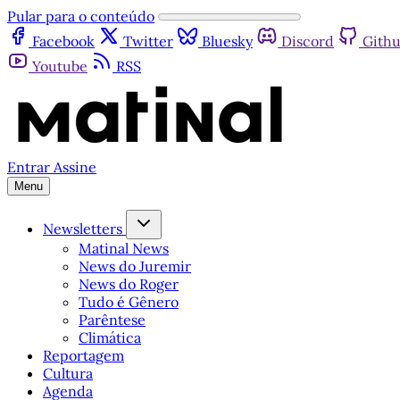
Pular para o conteúdo
Facebook
Twitter
Bluesky
Discord
Gith
Youtube
RSS
Entrar
Assine
Menu
Newsletters
Matinal News
News do Juremir
News do Roger
Tudo é Gênero
Parêntese
Climática
Reportagem
Cultura
Agenda