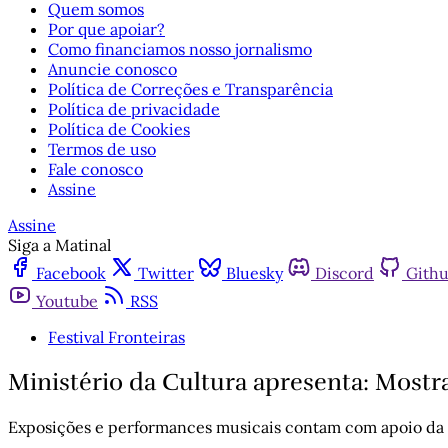
Quem somos
Por que apoiar?
Como financiamos nosso jornalismo
Anuncie conosco
Política de Correções e Transparência
Política de privacidade
Política de Cookies
Termos de uso
Fale conosco
Assine
Assine
Siga a Matinal
Facebook
Twitter
Bluesky
Discord
Gith
Youtube
RSS
Festival Fronteiras
Ministério da Cultura apresenta: Mostra 
Exposições e performances musicais contam com apoio da le