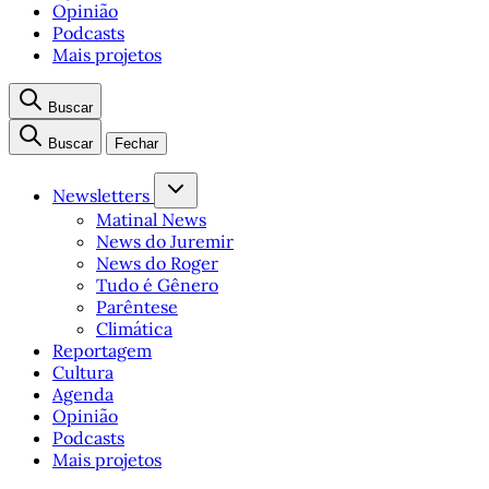
Opinião
Podcasts
Mais projetos
Buscar
Buscar
Fechar
Newsletters
Matinal News
News do Juremir
News do Roger
Tudo é Gênero
Parêntese
Climática
Reportagem
Cultura
Agenda
Opinião
Podcasts
Mais projetos