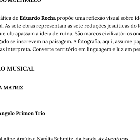
ráfica de
Eduardo Rocha
propõe uma reflexão visual sobre id
l. As sete obras representam as sete reduções jesuíticas do 
e ultrapassam a ideia de ruína. São marcos civilizatórios on
egado se inscrevem na paisagem. A fotografia, aqui, assume pap
mas interpreta. Converte território em linguagem e luz em p
O MUSICAL
DA MATRIZ
Angelo Primon Trio
l Aline Araújo e Natália Schmitz, da banda
As Aventuras