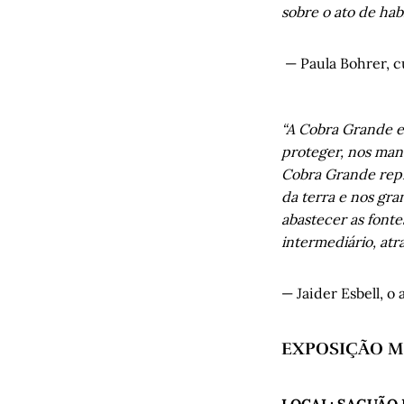
sobre o ato de hab
— Paula Bohrer, c
“A Cobra Grande e
proteger, nos mant
Cobra Grande repre
da terra e nos gr
abastecer as fonte
intermediário, atr
— Jaider Esbell, o a
EXPOSIÇÃO Mis
LOCAL: SAGUÃO