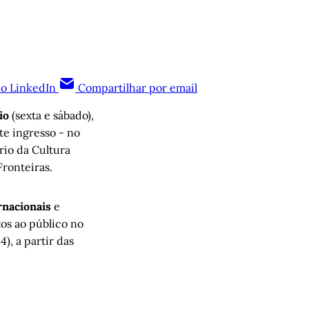
no LinkedIn
Compartilhar por email
io
(sexta e sábado),
te ingresso - no
rio da Cultura
Fronteiras.
rnacionais
e
tos ao público no
), a partir das