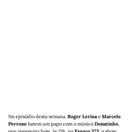
No episódio desta semana,
Roger Lerina
e
Marcelo
Perrone
batem um papo com o músico
Donatinho
,
que apresenta hoje, às 21h, no
Espaço 373
,
o show