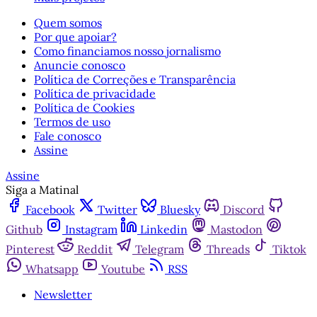
Quem somos
Por que apoiar?
Como financiamos nosso jornalismo
Anuncie conosco
Política de Correções e Transparência
Política de privacidade
Política de Cookies
Termos de uso
Fale conosco
Assine
Assine
Siga a Matinal
Facebook
Twitter
Bluesky
Discord
Github
Instagram
Linkedin
Mastodon
Pinterest
Reddit
Telegram
Threads
Tiktok
Whatsapp
Youtube
RSS
Newsletter