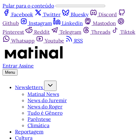
Pular para o conteúdo
Facebook
Twitter
Bluesky
Discord
Github
Instagram
Linkedin
Mastodon
Pinterest
Reddit
Telegram
Threads
Tiktok
Whatsapp
Youtube
RSS
Entrar
Assine
Menu
Newsletters
Matinal News
News do Juremir
News do Roger
Tudo é Gênero
Parêntese
Climática
Reportagem
Cultura