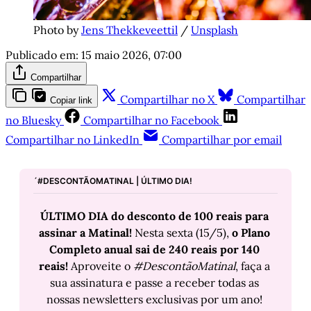
Photo by 
Jens Thekkeveettil
 / 
Unsplash
Publicado em:
15 maio 2026, 07:00
Compartilhar
Compartilhar no X
Compartilhar
Copiar link
no Bluesky
Compartilhar no Facebook
Compartilhar no LinkedIn
Compartilhar por email
´#DESCONTÃOMATINAL | ÚLTIMO DIA!
ÚLTIMO DIA
do desconto de 100 reais para 
assinar a Matinal!
 Nesta sexta (15/5), 
o Plano 
Completo anual sai de 240 reais por 140 
reais!
 Aproveite o 
#DescontãoMatinal
, faça a 
sua assinatura e passe a receber todas as 
nossas newsletters exclusivas por um ano! 