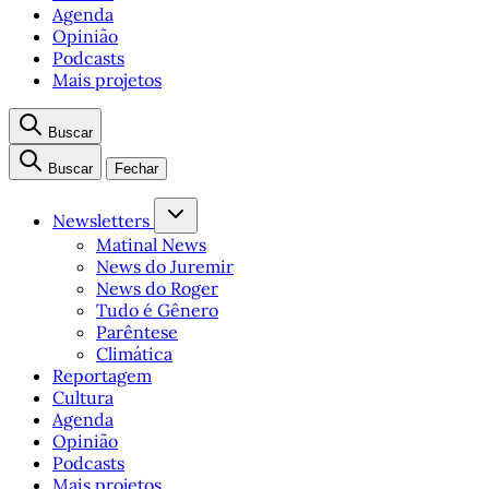
Agenda
Opinião
Podcasts
Mais projetos
Buscar
Buscar
Fechar
Newsletters
Matinal News
News do Juremir
News do Roger
Tudo é Gênero
Parêntese
Climática
Reportagem
Cultura
Agenda
Opinião
Podcasts
Mais projetos