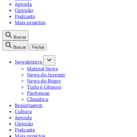
Agenda
Opinião
Podcasts
Mais projetos
Buscar
Buscar
Fechar
Newsletters
Matinal News
News do Juremir
News do Roger
Tudo é Gênero
Parêntese
Climática
Reportagem
Cultura
Agenda
Opinião
Podcasts
Mais projetos