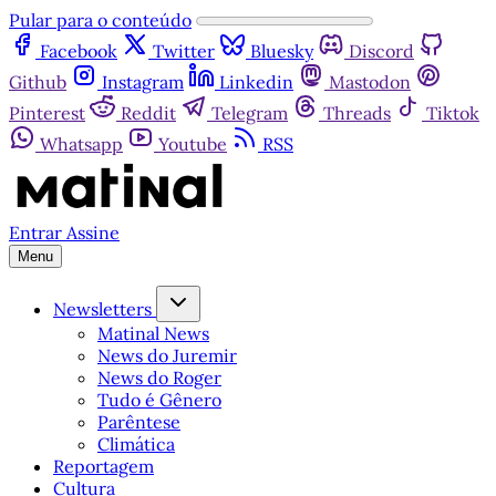
Pular para o conteúdo
Facebook
Twitter
Bluesky
Discord
Github
Instagram
Linkedin
Mastodon
Pinterest
Reddit
Telegram
Threads
Tiktok
Whatsapp
Youtube
RSS
Entrar
Assine
Menu
Newsletters
Matinal News
News do Juremir
News do Roger
Tudo é Gênero
Parêntese
Climática
Reportagem
Cultura