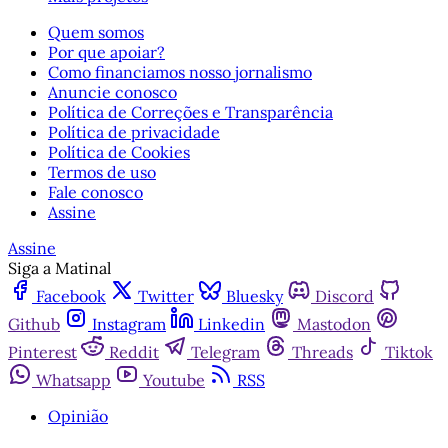
Quem somos
Por que apoiar?
Como financiamos nosso jornalismo
Anuncie conosco
Política de Correções e Transparência
Política de privacidade
Política de Cookies
Termos de uso
Fale conosco
Assine
Assine
Siga a Matinal
Facebook
Twitter
Bluesky
Discord
Github
Instagram
Linkedin
Mastodon
Pinterest
Reddit
Telegram
Threads
Tiktok
Whatsapp
Youtube
RSS
Opinião