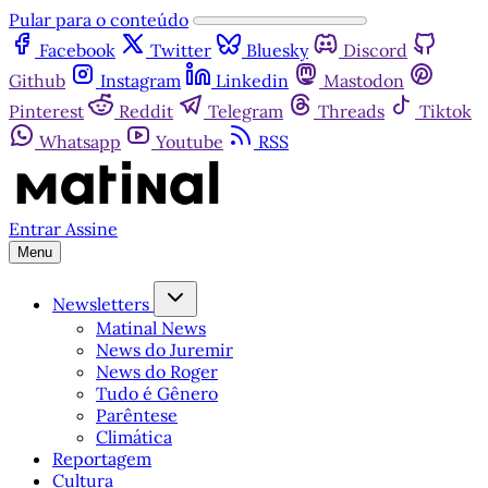
Pular para o conteúdo
Facebook
Twitter
Bluesky
Discord
Github
Instagram
Linkedin
Mastodon
Pinterest
Reddit
Telegram
Threads
Tiktok
Whatsapp
Youtube
RSS
Entrar
Assine
Menu
Newsletters
Matinal News
News do Juremir
News do Roger
Tudo é Gênero
Parêntese
Climática
Reportagem
Cultura