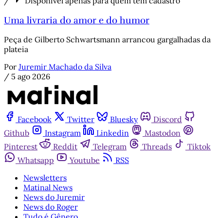
/
Disponível apenas para quem tem cadastro
Uma livraria do amor e do humor
Peça de Gilberto Schwartsmann arrancou gargalhadas da
plateia
Por
Juremir Machado da Silva
/
5 ago 2026
Facebook
Twitter
Bluesky
Discord
Github
Instagram
Linkedin
Mastodon
Pinterest
Reddit
Telegram
Threads
Tiktok
Whatsapp
Youtube
RSS
Newsletters
Matinal News
News do Juremir
News do Roger
Tudo é Gênero