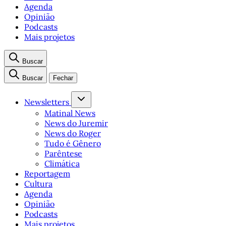
Agenda
Opinião
Podcasts
Mais projetos
Buscar
Buscar
Fechar
Newsletters
Matinal News
News do Juremir
News do Roger
Tudo é Gênero
Parêntese
Climática
Reportagem
Cultura
Agenda
Opinião
Podcasts
Mais projetos