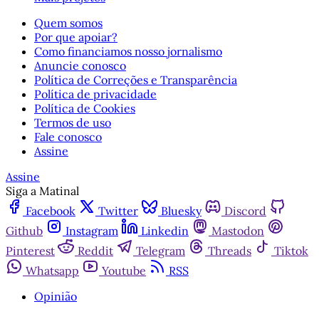
Quem somos
Por que apoiar?
Como financiamos nosso jornalismo
Anuncie conosco
Política de Correções e Transparência
Política de privacidade
Política de Cookies
Termos de uso
Fale conosco
Assine
Assine
Siga a Matinal
Facebook
Twitter
Bluesky
Discord
Github
Instagram
Linkedin
Mastodon
Pinterest
Reddit
Telegram
Threads
Tiktok
Whatsapp
Youtube
RSS
Opinião