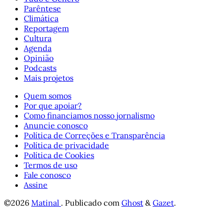
Parêntese
Climática
Reportagem
Cultura
Agenda
Opinião
Podcasts
Mais projetos
Quem somos
Por que apoiar?
Como financiamos nosso jornalismo
Anuncie conosco
Política de Correções e Transparência
Política de privacidade
Política de Cookies
Termos de uso
Fale conosco
Assine
©2026
Matinal
.
Publicado com
Ghost
&
Gazet
.