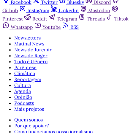
Facebook
Twitter
Bluesky
Discord
Github
Instagram
Linkedin
Mastodon
Pinterest
Reddit
Telegram
Threads
Tiktok
Whatsapp
Youtube
RSS
Newsletters
Matinal News
News do Juremir
News do Roger
Tudo é Gênero
Parêntese
Climática
Reportagem
Cultura
Agenda
Opinião
Podcasts
Mais projetos
Quem somos
Por que apoiar?
Como financiamos nosso jornalismo