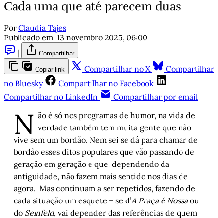
Cada uma que até parecem duas
Por
Claudia Tajes
Publicado em:
13 novembro 2025, 06:00
|
Compartilhar
Compartilhar no X
Compartilhar
Copiar link
no Bluesky
Compartilhar no Facebook
Compartilhar no LinkedIn
Compartilhar por email
N
ão é só nos programas de humor, na vida de
verdade também tem muita gente que não
vive sem um bordão. Nem sei se dá para chamar de
bordão esses ditos populares que vão passando de
geração em geração e que, dependendo da
antiguidade, não fazem mais sentido nos dias de
agora. Mas continuam a ser repetidos, fazendo de
cada situação um esquete – se d’
A Praça é Nossa
ou
do
Seinfeld
, vai depender das referências de quem