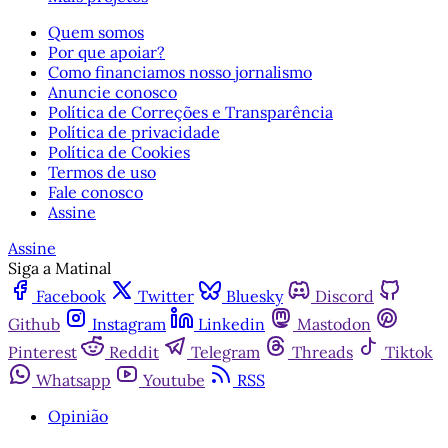
Quem somos
Por que apoiar?
Como financiamos nosso jornalismo
Anuncie conosco
Política de Correções e Transparência
Política de privacidade
Política de Cookies
Termos de uso
Fale conosco
Assine
Assine
Siga a Matinal
Facebook
Twitter
Bluesky
Discord
Github
Instagram
Linkedin
Mastodon
Pinterest
Reddit
Telegram
Threads
Tiktok
Whatsapp
Youtube
RSS
Opinião