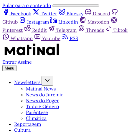
Pular para o conteúdo
Facebook
Twitter
Bluesky
Discord
Github
Instagram
Linkedin
Mastodon
Pinterest
Reddit
Telegram
Threads
Tiktok
Whatsapp
Youtube
RSS
Entrar
Assine
Menu
Newsletters
Matinal News
News do Juremir
News do Roger
Tudo é Gênero
Parêntese
Climática
Reportagem
Cultura