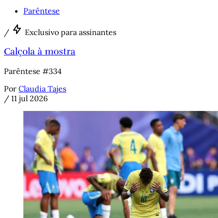
Parêntese
/
Exclusivo para assinantes
Calçola à mostra
Parêntese #334
Por
Claudia Tajes
/
11 jul 2026