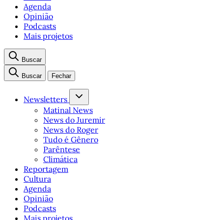
Agenda
Opinião
Podcasts
Mais projetos
Buscar
Buscar
Fechar
Newsletters
Matinal News
News do Juremir
News do Roger
Tudo é Gênero
Parêntese
Climática
Reportagem
Cultura
Agenda
Opinião
Podcasts
Mais projetos