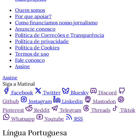
Quem somos
Por que apoiar?
Como financiamos nosso jornalismo
Anuncie conosco
Política de Correções e Transparência
Política de privacidade
Política de Cookies
Termos de uso
Fale conosco
Assine
Assine
Siga a Matinal
Facebook
Twitter
Bluesky
Discord
Github
Instagram
Linkedin
Mastodon
Pinterest
Reddit
Telegram
Threads
Tiktok
Whatsapp
Youtube
RSS
Língua Portuguesa