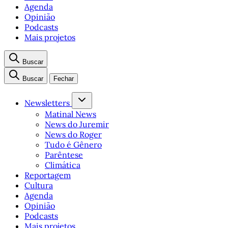
Agenda
Opinião
Podcasts
Mais projetos
Buscar
Buscar
Fechar
Newsletters
Matinal News
News do Juremir
News do Roger
Tudo é Gênero
Parêntese
Climática
Reportagem
Cultura
Agenda
Opinião
Podcasts
Mais projetos