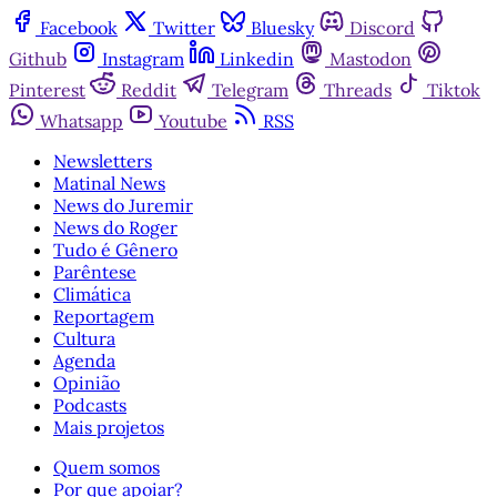
Facebook
Twitter
Bluesky
Discord
Github
Instagram
Linkedin
Mastodon
Pinterest
Reddit
Telegram
Threads
Tiktok
Whatsapp
Youtube
RSS
Newsletters
Matinal News
News do Juremir
News do Roger
Tudo é Gênero
Parêntese
Climática
Reportagem
Cultura
Agenda
Opinião
Podcasts
Mais projetos
Quem somos
Por que apoiar?