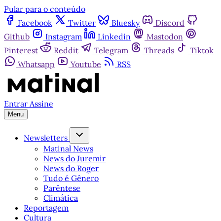
Pular para o conteúdo
Facebook
Twitter
Bluesky
Discord
Github
Instagram
Linkedin
Mastodon
Pinterest
Reddit
Telegram
Threads
Tiktok
Whatsapp
Youtube
RSS
Entrar
Assine
Menu
Newsletters
Matinal News
News do Juremir
News do Roger
Tudo é Gênero
Parêntese
Climática
Reportagem
Cultura