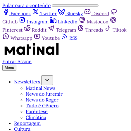
Pular para o conteúdo
Facebook
Twitter
Bluesky
Discord
Github
Instagram
Linkedin
Mastodon
Pinterest
Reddit
Telegram
Threads
Tiktok
Whatsapp
Youtube
RSS
Entrar
Assine
Menu
Newsletters
Matinal News
News do Juremir
News do Roger
Tudo é Gênero
Parêntese
Climática
Reportagem
Cultura