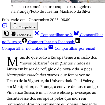
Racismo e xenofobia preocupam estrangeiros 
na França/Foto de Juremir Machado da Silva
Publicado em:
17 novembro 2025, 06:09
|
Compartilhar
Compartilhar no X
Compartilhar
Copiar link
no Bluesky
Compartilhar no Facebook
Compartilhar no LinkedIn
Compartilhar por email
M
ais do que tudo a Europa teme a invasão dos
“novos bárbaros”, os migrantes vindos da
África em busca de refúgio e de nova vida. A peça
Necrópole: cidade dos mortos
, que fomos ver no
Teatro de la Vignette, da Universidade Paul Valéry,
em Montpellier, na França, a convite de nosso amigo
Vincenzo Susca, é uma forte e eficaz provocação ao
desinteresse dos europeus pelos que morrem
tentando entrar no continente europeus, chegando,