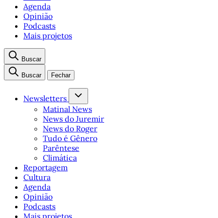
Agenda
Opinião
Podcasts
Mais projetos
Buscar
Buscar
Fechar
Newsletters
Matinal News
News do Juremir
News do Roger
Tudo é Gênero
Parêntese
Climática
Reportagem
Cultura
Agenda
Opinião
Podcasts
Mais projetos