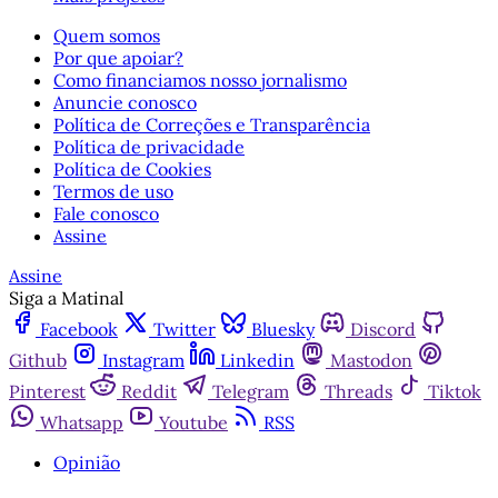
Quem somos
Por que apoiar?
Como financiamos nosso jornalismo
Anuncie conosco
Política de Correções e Transparência
Política de privacidade
Política de Cookies
Termos de uso
Fale conosco
Assine
Assine
Siga a Matinal
Facebook
Twitter
Bluesky
Discord
Github
Instagram
Linkedin
Mastodon
Pinterest
Reddit
Telegram
Threads
Tiktok
Whatsapp
Youtube
RSS
Opinião