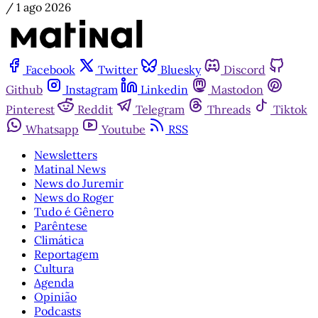
/
1 ago 2026
Facebook
Twitter
Bluesky
Discord
Github
Instagram
Linkedin
Mastodon
Pinterest
Reddit
Telegram
Threads
Tiktok
Whatsapp
Youtube
RSS
Newsletters
Matinal News
News do Juremir
News do Roger
Tudo é Gênero
Parêntese
Climática
Reportagem
Cultura
Agenda
Opinião
Podcasts