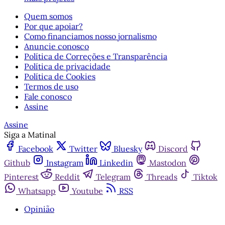
Quem somos
Por que apoiar?
Como financiamos nosso jornalismo
Anuncie conosco
Política de Correções e Transparência
Política de privacidade
Política de Cookies
Termos de uso
Fale conosco
Assine
Assine
Siga a Matinal
Facebook
Twitter
Bluesky
Discord
Github
Instagram
Linkedin
Mastodon
Pinterest
Reddit
Telegram
Threads
Tiktok
Whatsapp
Youtube
RSS
Opinião