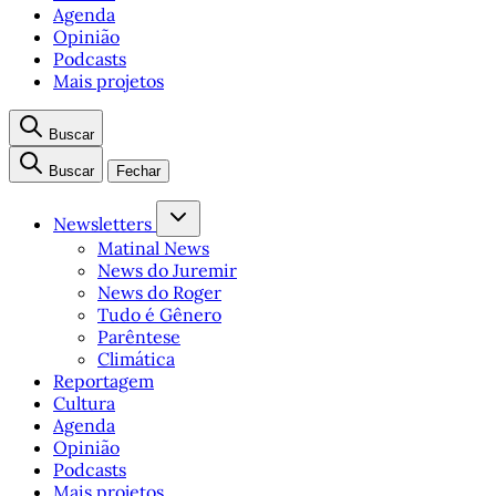
Agenda
Opinião
Podcasts
Mais projetos
Buscar
Buscar
Fechar
Newsletters
Matinal News
News do Juremir
News do Roger
Tudo é Gênero
Parêntese
Climática
Reportagem
Cultura
Agenda
Opinião
Podcasts
Mais projetos