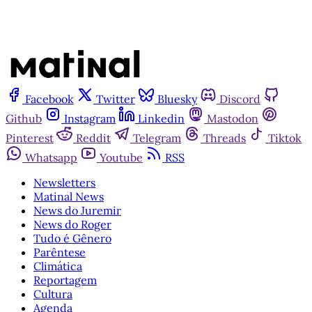
Facebook
Twitter
Bluesky
Discord
Github
Instagram
Linkedin
Mastodon
Pinterest
Reddit
Telegram
Threads
Tiktok
Whatsapp
Youtube
RSS
Newsletters
Matinal News
News do Juremir
News do Roger
Tudo é Gênero
Parêntese
Climática
Reportagem
Cultura
Agenda