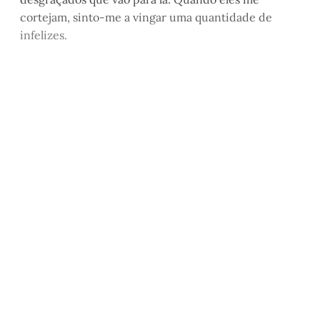
cortejam, sinto-me a vingar uma quantidade de
infelizes.
Este post é aberto e está
disponível para quem tem
cadastro gratuito no site da
Matinal
Inscreva-se gratuitamente
Já tem uma conta?
Entrar