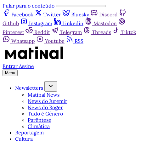
Pular para o conteúdo
Facebook
Twitter
Bluesky
Discord
Github
Instagram
Linkedin
Mastodon
Pinterest
Reddit
Telegram
Threads
Tiktok
Whatsapp
Youtube
RSS
Entrar
Assine
Menu
Newsletters
Matinal News
News do Juremir
News do Roger
Tudo é Gênero
Parêntese
Climática
Reportagem
Cultura