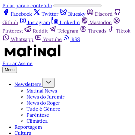
Pular para o conteúdo
Facebook
Twitter
Bluesky
Discord
Github
Instagram
Linkedin
Mastodon
Pinterest
Reddit
Telegram
Threads
Tiktok
Whatsapp
Youtube
RSS
Entrar
Assine
Menu
Newsletters
Matinal News
News do Juremir
News do Roger
Tudo é Gênero
Parêntese
Climática
Reportagem
Cultura