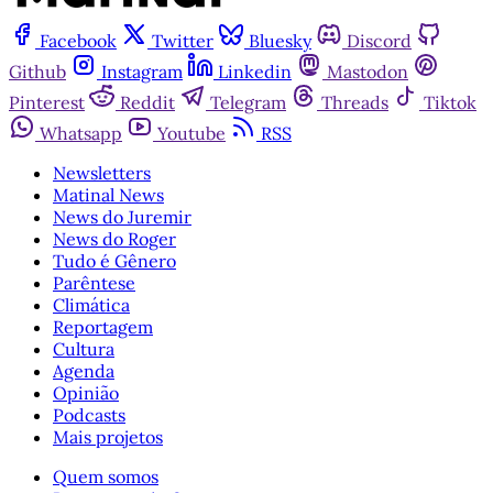
Facebook
Twitter
Bluesky
Discord
Github
Instagram
Linkedin
Mastodon
Pinterest
Reddit
Telegram
Threads
Tiktok
Whatsapp
Youtube
RSS
Newsletters
Matinal News
News do Juremir
News do Roger
Tudo é Gênero
Parêntese
Climática
Reportagem
Cultura
Agenda
Opinião
Podcasts
Mais projetos
Quem somos