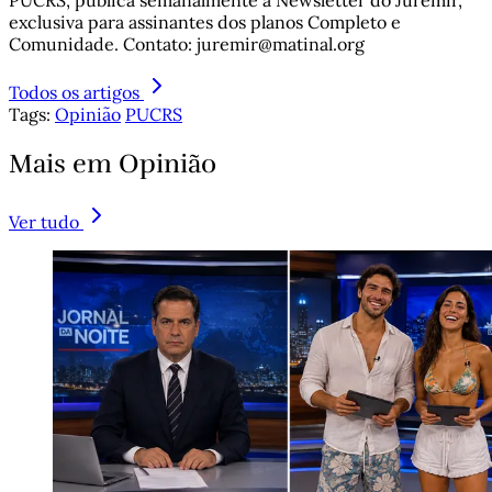
PUCRS, publica semanalmente a Newsletter do Juremir,
exclusiva para assinantes dos planos Completo e
Comunidade. Contato: juremir@matinal.org
Todos os artigos
Tags:
Opinião
PUCRS
Mais em Opinião
Ver tudo