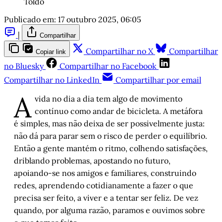
Toldo
Publicado em:
17 outubro 2025, 06:05
|
Compartilhar
Compartilhar no X
Compartilhar
Copiar link
no Bluesky
Compartilhar no Facebook
Compartilhar no LinkedIn
Compartilhar por email
A
vida no dia a dia tem algo de movimento
contínuo como andar de bicicleta. A metáfora
é simples, mas não deixa de ser possivelmente justa:
não dá para parar sem o risco de perder o equilíbrio.
Então a gente mantém o ritmo, colhendo satisfações,
driblando problemas, apostando no futuro,
apoiando-se nos amigos e familiares, construindo
redes, aprendendo cotidianamente a fazer o que
precisa ser feito, a viver e a tentar ser feliz. De vez
quando, por alguma razão, paramos e ouvimos sobre