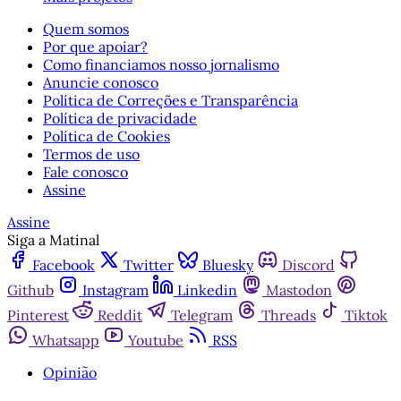
Quem somos
Por que apoiar?
Como financiamos nosso jornalismo
Anuncie conosco
Política de Correções e Transparência
Política de privacidade
Política de Cookies
Termos de uso
Fale conosco
Assine
Assine
Siga a Matinal
Facebook
Twitter
Bluesky
Discord
Github
Instagram
Linkedin
Mastodon
Pinterest
Reddit
Telegram
Threads
Tiktok
Whatsapp
Youtube
RSS
Opinião