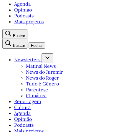
Agenda
Opinião
Podcasts
Mais projetos
Buscar
Buscar
Fechar
Newsletters
Matinal News
News do Juremir
News do Roger
Tudo é Gênero
Parêntese
Climática
Reportagem
Cultura
Agenda
Opinião
Podcasts
Mais projetos