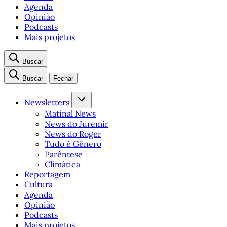
Agenda
Opinião
Podcasts
Mais projetos
Buscar
Buscar
Fechar
Newsletters
Matinal News
News do Juremir
News do Roger
Tudo é Gênero
Parêntese
Climática
Reportagem
Cultura
Agenda
Opinião
Podcasts
Mais projetos