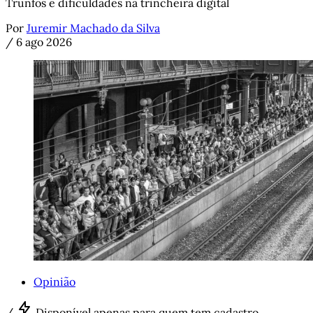
Trunfos e dificuldades na trincheira digital
Por
Juremir Machado da Silva
/
6 ago 2026
Opinião
/
Disponível apenas para quem tem cadastro