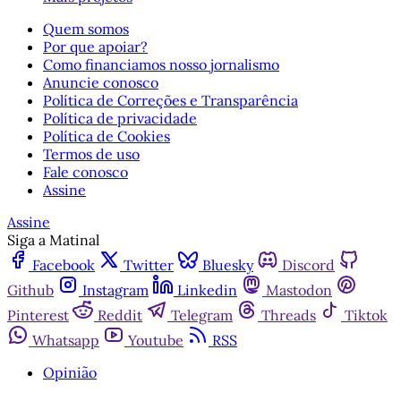
Quem somos
Por que apoiar?
Como financiamos nosso jornalismo
Anuncie conosco
Política de Correções e Transparência
Política de privacidade
Política de Cookies
Termos de uso
Fale conosco
Assine
Assine
Siga a Matinal
Facebook
Twitter
Bluesky
Discord
Github
Instagram
Linkedin
Mastodon
Pinterest
Reddit
Telegram
Threads
Tiktok
Whatsapp
Youtube
RSS
Opinião