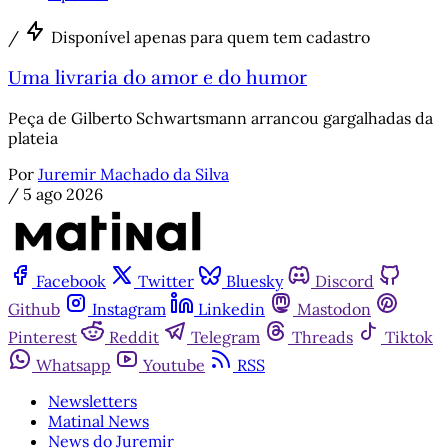
/
Disponível apenas para quem tem cadastro
Uma livraria do amor e do humor
Peça de Gilberto Schwartsmann arrancou gargalhadas da
plateia
Por
Juremir Machado da Silva
/
5 ago 2026
Facebook
Twitter
Bluesky
Discord
Github
Instagram
Linkedin
Mastodon
Pinterest
Reddit
Telegram
Threads
Tiktok
Whatsapp
Youtube
RSS
Newsletters
Matinal News
News do Juremir