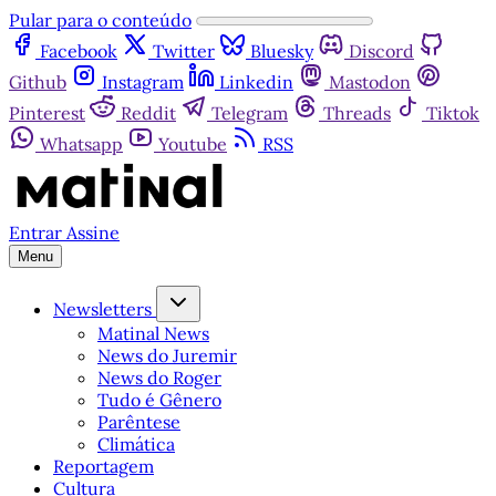
Pular para o conteúdo
Facebook
Twitter
Bluesky
Discord
Github
Instagram
Linkedin
Mastodon
Pinterest
Reddit
Telegram
Threads
Tiktok
Whatsapp
Youtube
RSS
Entrar
Assine
Menu
Newsletters
Matinal News
News do Juremir
News do Roger
Tudo é Gênero
Parêntese
Climática
Reportagem
Cultura